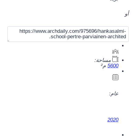
أو
مساحة:
5600
م²
عام:
2020