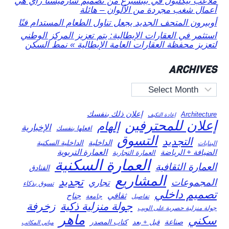
ملاعب بيكلبول في بيتسبرغ من تصميم شارميستا راي هي
أعمال شغب مجردة من الألوان – هائلة
أوبيرون المتحف الجديد يجعل تناول الطعام المستدام فنًا
استثمر في العقارات الإيطالية: يتم تعزيز المركز الوطني
لتعزيز محفظة العقارات العامة الإيطالية » نمط السكن
ARCHIVES
Archives
إعلان ذلك بنفسك
Architecture
إعادة التكيف
إعلان للمحترفين
إلهام
الإخبارية
افعلها بنفسك
التسوق
التجديد
الداخلية
الداخلية السكنية
البنايات
العمارة التربوية
الضيافة + الرياضة
العمارة التجارية
العمارة السكنية
العمارة الثقافية
الفنادق
المشاريع
تجديد
المجموعات
تجاري
تسوق بذكاء
تصميم داخلي
ثقافي
جناح
تفاصيل
جامعة
جولة منزلية ذكية
زخرفة
جولة منزلية حصرية على الويب
ماهر
سكني
صناعة
قبل + بعد
كتاب المصدر
مباني المكاتب