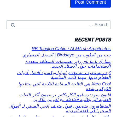
Search
for:
RECENT POSTS
RB Tapalpa Cabin / ALMA de Arquitectos
بيت من الطوب من Birdseye | السجل المعماري
تشارك تامبا باي رايز تصميمات المنطقة متعددة
الاستخدامات حول الاستاد الجديد
كيف نستضيف: تستخدم إميليا ويكستيد أفضل أدوات
الطعام لديها، مهما كانت المناسبة
Xero Cool هي الثلاجة المضادة للثلاجة التي يحتاجها
الكوكب بشدة
قانون سود: رسامو الكاريكاتير يرسمون أكثر اللغات
العامية البريطانية فظاظة مع لغويين ماكرين
المتظاهرون يشجبون قبول متحف الحي الصيني لـ “أموال
السجن” في قاعة المدينة