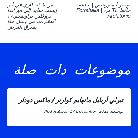
تونينو لامبورغيني | ساعة
من شقة كاري في آبر
navigation
حائط TL من Formitalia |
إيست سايد إلى ميراندا
Architonic
بروكلين براونستون ،
العقارات في ومثل هذا
يسرق العرض
موضوعات ذات صلة
تيرلي أريايل مانهايم كوارتر / ماكس دودلر
بواسطة
17 December، 2021
Abd Rabbah