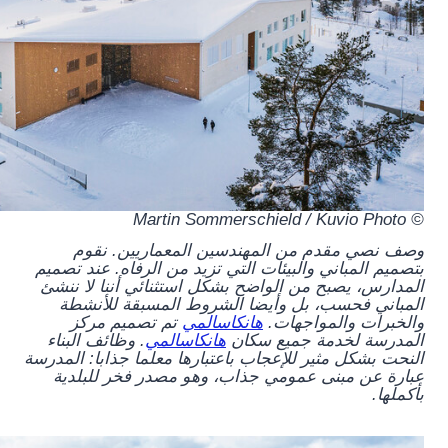
© Martin Sommerschield / Kuvio Photo
وصف نصي مقدم من المهندسين المعماريين.
نقوم
بتصميم المباني والبيئات التي تزيد من الرفاه. عند تصميم
المدارس، يصبح من الواضح بشكل استثنائي أننا لا ننشئ
المباني فحسب، بل وأيضا الشروط المسبقة للأنشطة
والخبرات والمواجهات.
هانكاسالمي
تم تصميم مركز
المدرسة لخدمة جميع سكان
هانكاسالمي
. وظائف البناء
النحت بشكل مثير للإعجاب باعتبارها معلما جذابا: المدرسة
عبارة عن مبنى عمومي جذاب، وهو مصدر فخر للبلدية
بأكملها.