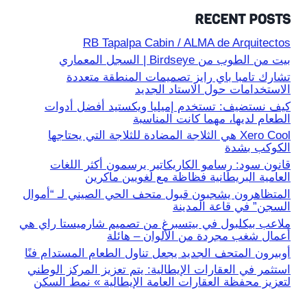
RECENT POSTS
RB Tapalpa Cabin / ALMA de Arquitectos
بيت من الطوب من Birdseye | السجل المعماري
تشارك تامبا باي رايز تصميمات المنطقة متعددة
الاستخدامات حول الاستاد الجديد
كيف نستضيف: تستخدم إميليا ويكستيد أفضل أدوات
الطعام لديها، مهما كانت المناسبة
Xero Cool هي الثلاجة المضادة للثلاجة التي يحتاجها
الكوكب بشدة
قانون سود: رسامو الكاريكاتير يرسمون أكثر اللغات
العامية البريطانية فظاظة مع لغويين ماكرين
المتظاهرون يشجبون قبول متحف الحي الصيني لـ “أموال
السجن” في قاعة المدينة
ملاعب بيكلبول في بيتسبرغ من تصميم شارميستا راي هي
أعمال شغب مجردة من الألوان – هائلة
أوبيرون المتحف الجديد يجعل تناول الطعام المستدام فنًا
استثمر في العقارات الإيطالية: يتم تعزيز المركز الوطني
لتعزيز محفظة العقارات العامة الإيطالية » نمط السكن