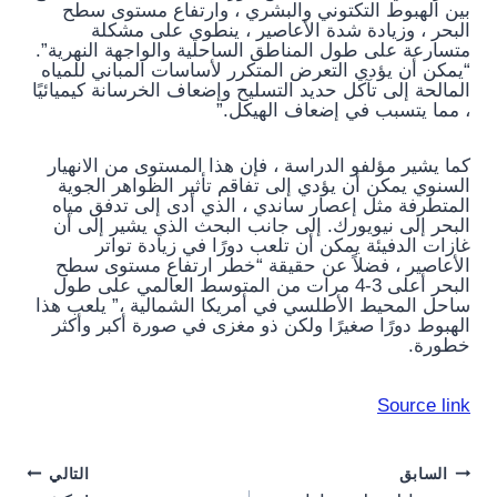
بين الهبوط التكتوني والبشري ، وارتفاع مستوى سطح
البحر ، وزيادة شدة الأعاصير ، ينطوي على مشكلة
متسارعة على طول المناطق الساحلية والواجهة النهرية”.
“يمكن أن يؤدي التعرض المتكرر لأساسات المباني للمياه
المالحة إلى تآكل حديد التسليح وإضعاف الخرسانة كيميائيًا
، مما يتسبب في إضعاف الهيكل.”
كما يشير مؤلفو الدراسة ، فإن هذا المستوى من الانهيار
السنوي يمكن أن يؤدي إلى تفاقم تأثير الظواهر الجوية
المتطرفة مثل إعصار ساندي ، الذي أدى إلى تدفق مياه
البحر إلى نيويورك. إلى جانب البحث الذي يشير إلى أن
غازات الدفيئة يمكن أن تلعب دورًا في زيادة تواتر
الأعاصير ، فضلاً عن حقيقة “خطر ارتفاع مستوى سطح
البحر أعلى 3-4 مرات من المتوسط ​​العالمي على طول
ساحل المحيط الأطلسي في أمريكا الشمالية ،” يلعب هذا
الهبوط دورًا صغيرًا ولكن ذو مغزى في صورة أكبر وأكثر
خطورة.
Source link
Post
السابق
التالي