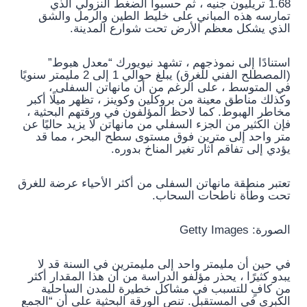
1.68 تريليون جنيه ، ثم حسبوا الضغط النزولي الذي
تمارسه هذه المباني على خليط الطين والرمل والشق
الذي يشكل معظم الأرض تحت شوارع المدينة.
استنادًا إلى نموذجهم ، تشهد نيويورك “معدل هبوط”
(المصطلح الفني للغرق) يبلغ حوالي 1 إلى 2 مليمتر سنويًا
في المتوسط ​​، على الرغم من أن مانهاتن السفلى ،
وكذلك مناطق معينة من بروكلين وكوينز ، تظهر ميلًا أكبر
مخاطر الهبوط. كما لاحظ المؤلفون في ورقتهم البحثية ،
فإن الكثير من الجزء السفلي من مانهاتن لا يزيد حاليًا عن
متر واحد إلى مترين فوق مستوى سطح البحر ، مما قد
يؤدي إلى تفاقم آثار تغير المناخ بدوره.
تعتبر منطقة مانهاتن السفلى من أكثر الأحياء عرضة للغرق
تحت وطأة ناطحات السحاب.
الصورة: Getty Images
في حين أن مليمتر واحد إلى مليمترين في السنة قد لا
يبدو كثيرًا ، يحذر مؤلفو الدراسة من أن هذا المقدار أكثر
من كافٍ للتسبب في مشاكل خطيرة للمدن الساحلية
الكبرى في المستقبل. تنص الورقة البحثية على أن “الجمع