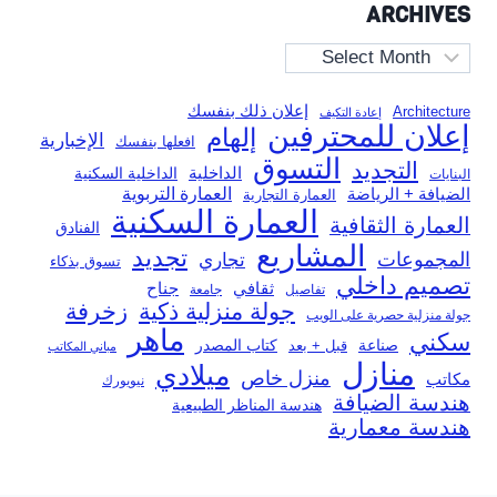
ARCHIVES
Archives
إعلان ذلك بنفسك
Architecture
إعادة التكيف
إعلان للمحترفين
إلهام
الإخبارية
افعلها بنفسك
التسوق
التجديد
الداخلية
الداخلية السكنية
البنايات
العمارة التربوية
الضيافة + الرياضة
العمارة التجارية
العمارة السكنية
العمارة الثقافية
الفنادق
المشاريع
تجديد
المجموعات
تجاري
تسوق بذكاء
تصميم داخلي
ثقافي
جناح
تفاصيل
جامعة
جولة منزلية ذكية
زخرفة
جولة منزلية حصرية على الويب
ماهر
سكني
صناعة
قبل + بعد
كتاب المصدر
مباني المكاتب
منازل
ميلادي
منزل خاص
مكاتب
نيويورك
هندسة الضيافة
هندسة المناظر الطبيعية
هندسة معمارية