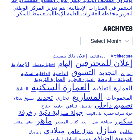
أوبيرون المتحف الجديد يجعل تناول الطعام المستدام فنًا
استثمر في العقارات الإيطالية: يتم تعزيز المركز الوطني
لتعزيز محفظة العقارات العامة الإيطالية » نمط السكن
ARCHIVES
Archives
إعلان ذلك بنفسك
Architecture
إعادة التكيف
إعلان للمحترفين
إلهام
الإخبارية
افعلها بنفسك
التسوق
التجديد
الداخلية
الداخلية السكنية
البنايات
العمارة التربوية
الضيافة + الرياضة
العمارة التجارية
العمارة السكنية
العمارة الثقافية
الفنادق
المشاريع
تجديد
المجموعات
تجاري
تسوق بذكاء
تصميم داخلي
ثقافي
جناح
تفاصيل
جامعة
جولة منزلية ذكية
زخرفة
جولة منزلية حصرية على الويب
ماهر
سكني
صناعة
قبل + بعد
كتاب المصدر
مباني المكاتب
منازل
ميلادي
منزل خاص
مكاتب
نيويورك
هندسة الضيافة
هندسة المناظر الطبيعية