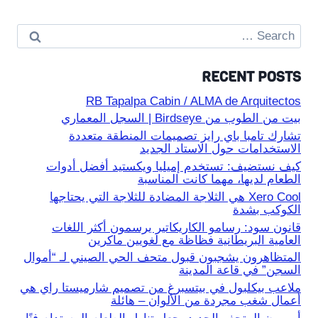
Search
for:
RECENT POSTS
RB Tapalpa Cabin / ALMA de Arquitectos
بيت من الطوب من Birdseye | السجل المعماري
تشارك تامبا باي رايز تصميمات المنطقة متعددة
الاستخدامات حول الاستاد الجديد
كيف نستضيف: تستخدم إميليا ويكستيد أفضل أدوات
الطعام لديها، مهما كانت المناسبة
Xero Cool هي الثلاجة المضادة للثلاجة التي يحتاجها
الكوكب بشدة
قانون سود: رسامو الكاريكاتير يرسمون أكثر اللغات
العامية البريطانية فظاظة مع لغويين ماكرين
المتظاهرون يشجبون قبول متحف الحي الصيني لـ “أموال
السجن” في قاعة المدينة
ملاعب بيكلبول في بيتسبرغ من تصميم شارميستا راي هي
أعمال شغب مجردة من الألوان – هائلة