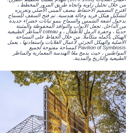
من خلال تحليل زاوية واتجاه طريق المرور المخطط ،
اقترح التصميم الاحتفاظ بنصف المبنى الأصلي وتعزيزه
لتشكيل هيكل فريد وحالة هندسية. تم فتح السقف للسماح
بدخول أشعة الشمس والسماح بنمو نباتات خضراء جديدة
من الداخل. تجعل الأبواب والنوافذ المحفوظة والمثبتة
حديثًا ، وحفرة الرمل للأطفال ، و coteau المناظر الطبيعية
الهيكل بأكمله متكاملًا. من خلال الحفاظ على المساحة
الأصلية والهيكل الجزئي لأعمال الغلايات واستعادتها ، يعمل
Pavilion of Symbiosis كمساحة مفتوحة لجميع
المواطنين ، حيث يدمج معًا الهندسة المعمارية والمناظر
الطبيعية والتاريخ والمدينة.