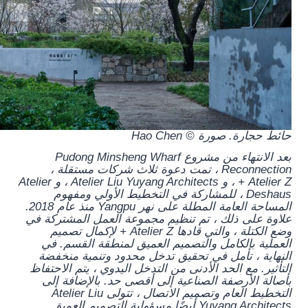
حائط حجارة. صورة © Hao Chen
بعد الانتهاء من مشروع Pudong Minsheng Wharf
Reconnection ، تمت دعوة ثلاث شركات مستقلة ،
Atelier Z + ، و Atelier Liu Yuyang Architects ، و Atelier
Deshaus ، للمشاركة في التخطيط الأولي ومفهوم
المساحة العامة المطلة على نهر Yangpu منذ عام 2018.
علاوة على ذلك ، تم تنظيم مجموعة العمل المشتركة في
وضع الكتلة ، والتي قادها Atelier Z + لإكمال تصميم
العملية بالكامل والتصميم العميق لمنطقة القسم. في
النهاية ، تأمل في تحقيق تدخل محدود وتنمية منخفضة
التأثير. مع الحد الأدنى من التدخل اليدوي ، يتم الاحتفاظ
بأصالة الأرصفة الصناعية إلى أقصى حد. بالإضافة إلى
التخطيط العام وتصميم الاتصال ، تتولى Atelier Liu
Yuyang Architects أيضًا مسؤولية التصميم العميق