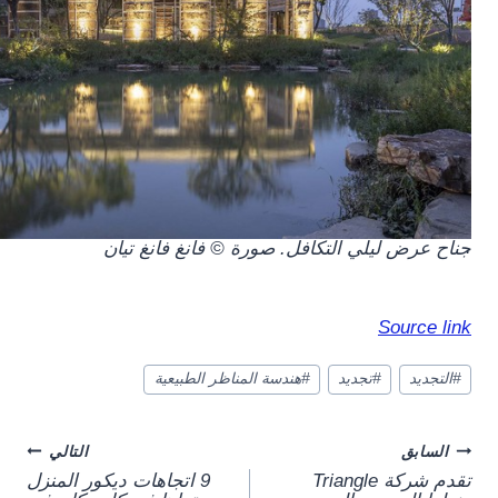
.
جناح عرض ليلي التكافل. صورة © فانغ فانغ تيان
Source link
وسوم
#
التجديد
#
تجديد
#
هندسة المناظر الطبيعية
المقال:
Post
السابق
التالي
تقدم شركة Triangle
9 اتجاهات ديكور المنزل