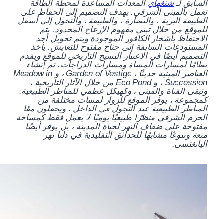
السابق لـ
شنغهاي
المعدات المساعدة لمحطة الطاقة
تعمل بالمبنى الشرقي. يهدف التصميم إلى الحفاظ على
الطبيعة البرية ، والنضارة ، والطبيعة ، والتحول إلى أسفل
للموقع من خلال تبني مفهوم الإزعاج المحدود. يتم
الاحتفاظ بأشجار الكافور الموجودة ويتم تحويل أحد
المستودعات السابقة إلى جناح مفتوح للتعايش. يأخذ
التصميم أيضًا في الاعتبار النسيج التاريخي للموقع ويقدم
نظامًا لمسارات المشاة ومسارات الدراجات. تم إنشاء
العناصر المبنية حديثًا ، Garden of Vestige ، و Meadow in
Succession ، و Eco Pond من خلال الآثار التاريخية ،
وتبقى القناة والمبنى ، وكهيكل عظمي للمناظر الطبيعية.
كمجموعة ، يوفر الموقع للزوار لمسات مختلفة من
المناظر الطبيعية عند التجول في الداخل ، ويجعلون معًا
الحرم الشرقي منظرًا طبيعيًا يوميًا لا يعمل فقط كمساحة
مفتوحة على ضفاف النهر لحياة المدينة ، بل يوفر أيضًا
متعة وتنوعًا مشابهًا للحدائق التقليدية في دلتا نهر
اليانغتسى.