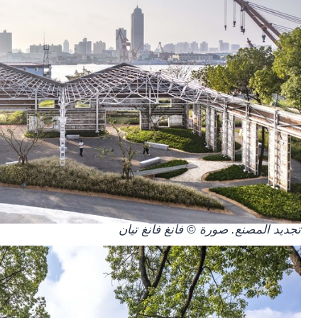
تجديد المصنع. صورة © فانغ فانغ تيان