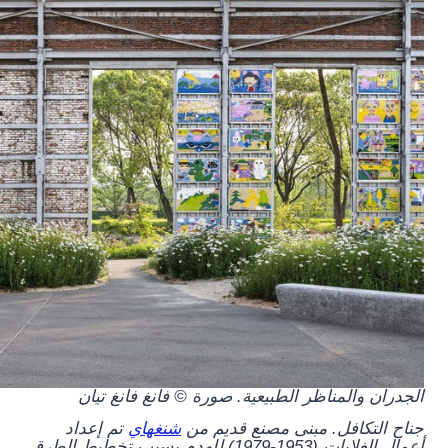
الجدران والمناظر الطبيعية. صورة © فانغ فانغ تيان
جناح التكافل.
مبنى مصنع قديم من
شنغهاي
تم إعداد
أعمال الغلايات (1953-1979) للهدم بسبب تخطيط الطرق.