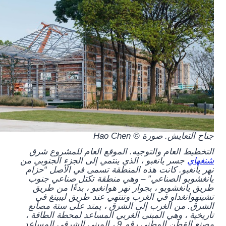
جناح التعايش. صورة © Hao Chen
التخطيط العام والتوجيه.
الموقع العام للمشروع شرق
شنغهاي
جسر يانغبو ، الذي ينتمي إلى الجزء الجنوبي من
نهر يانغبو. كانت هذه المنطقة تسمى في الأصل “حزام
يانغشوبو الصناعي” – وهي منطقة تكتل صناعي جنوب
طريق يانغشوبو ، بجوار نهر هوانغبو ، بدءًا من طريق
تشينهوانغداو في الغرب وتنتهي عند طريق ليبينغ في
الشرق. من الغرب إلى الشرق ، يمتد على ستة مصانع
تاريخية ، وهي المبنى الغربي المساعد لمحطة الطاقة ،
مصنع القطن الوطني رقم 9 ، المبنى الشرقي المساعد