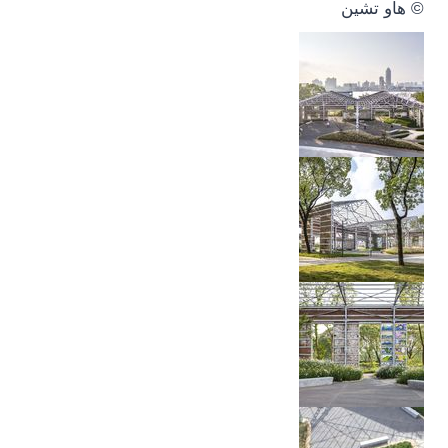
© هاو تشين