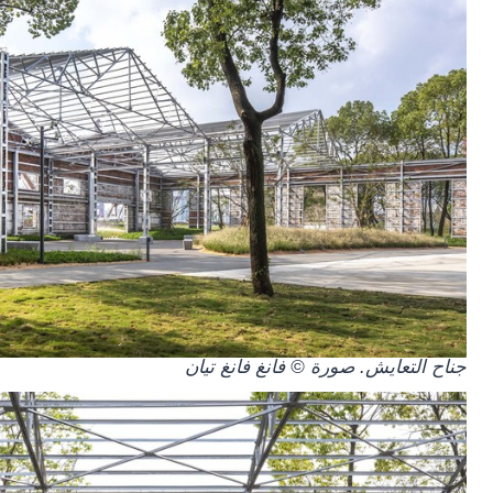
جناح التعايش. صورة © فانغ فانغ تيان