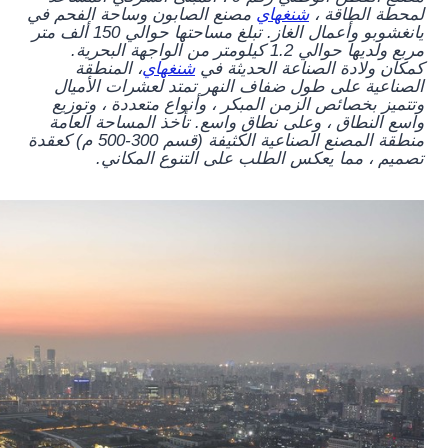
لمحطة الطاقة ،
شنغهاي
مصنع الصابون وساحة الفحم في
يانغشوبو وأعمال الغاز. تبلغ مساحتها حوالي 150 ألف متر
مربع ولديها حوالي 1.2 كيلومتر من الواجهة البحرية.
كمكان ولادة الصناعة الحديثة في
شنغهاي
، المنطقة
الصناعية على طول ضفاف النهر تمتد لعشرات الأميال
وتتميز بخصائص الزمن المبكر ، وأنواع متعددة ، وتوزيع
واسع النطاق ، وعلى نطاق واسع. تأخذ المساحة العامة
منطقة المصنع الصناعية الكثيفة (قسم 300-500 م) كعقدة
تصميم ، مما يعكس الطلب على التنوع المكاني.