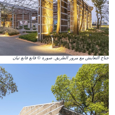
جناح التعايش مع مرور الطريق. صورة © فانغ فانغ تيان