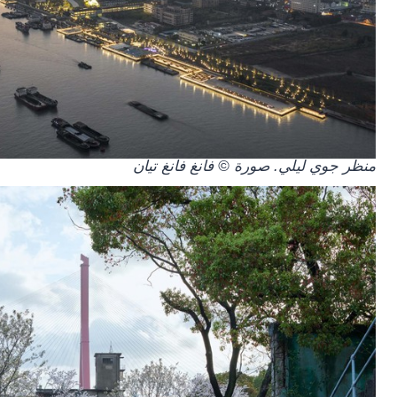
منظر جوي ليلي. صورة © فانغ فانغ تيان