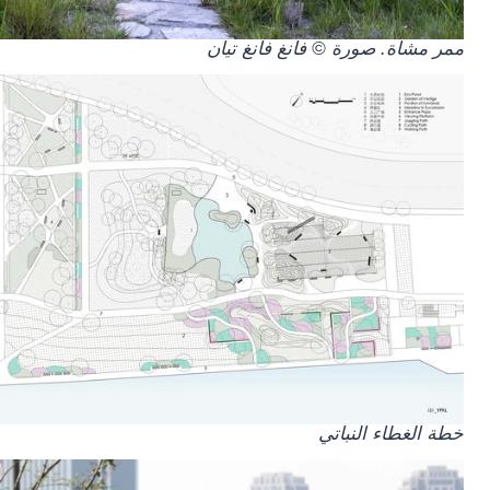
ممر مشاة. صورة © فانغ فانغ تيان
خطة الغطاء النباتي