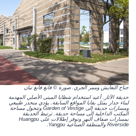
جناح التعايش وممر الجري. صورة © فانغ فانغ تيان
حديقة الآثار.
أعيد استخدام شظايا المبنى الأصلي المهدمة
لبناء جدار يمثل بقايا المواقع السابقة. يؤدي منحدر طبيعي
ومسارات حديقة إلى Garden of Vestige وتتحول مساحة
المكتب الداخلية إلى مساحة حديقة. ترتبط الحديقة
بمسارات ضفاف النهر وتوفر إطلالات على Huangpu
Riverside والمنطقة الصناعية Yangpu.