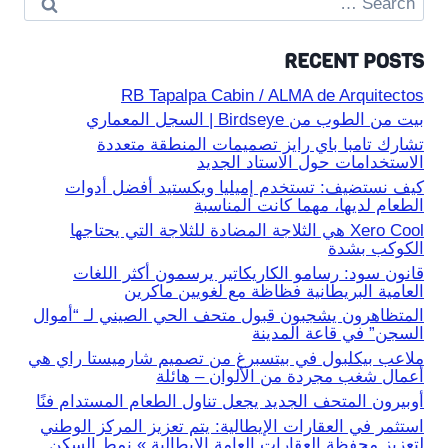
for:
RECENT POSTS
RB Tapalpa Cabin / ALMA de Arquitectos
بيت من الطوب من Birdseye | السجل المعماري
تشارك تامبا باي رايز تصميمات المنطقة متعددة
الاستخدامات حول الاستاد الجديد
كيف نستضيف: تستخدم إميليا ويكستيد أفضل أدوات
الطعام لديها، مهما كانت المناسبة
Xero Cool هي الثلاجة المضادة للثلاجة التي يحتاجها
الكوكب بشدة
قانون سود: رسامو الكاريكاتير يرسمون أكثر اللغات
العامية البريطانية فظاظة مع لغويين ماكرين
المتظاهرون يشجبون قبول متحف الحي الصيني لـ “أموال
السجن” في قاعة المدينة
ملاعب بيكلبول في بيتسبرغ من تصميم شارميستا راي هي
أعمال شغب مجردة من الألوان – هائلة
أوبيرون المتحف الجديد يجعل تناول الطعام المستدام فنًا
استثمر في العقارات الإيطالية: يتم تعزيز المركز الوطني
لتعزيز محفظة العقارات العامة الإيطالية » نمط السكن