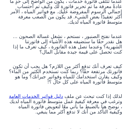
عندما تتلقى فاتورة خدمات ، يكون من الواضح إلى حدٍ ما
عادةً معرفة ما تم تحرير فاتورة لك وكيف تم احتساب
إجمالي الرسوم المفروضة عليك. مع فواتير المياه ، الأمر
أكثر تعقيدًا بعض الشيء. قد يكون من الصعب معرفة
متوسط ​​فاتورة المياه لديك.
عندما نفتح الصنبور ، نستحم ، نشغل غسالة الصحون …
هل نقدر حقًا ما ستضيفه هذه الأشياء إلى فاتورتنا
الشهرية؟ وعندما تصل هذه الفاتورة ، كيف تعرف ما إذا
كنت تحصل على قيمة جيدة مقابل المال؟
كيف تعرف أنك تدفع أكثر من اللازم؟ هل يجب أن تكون
فاتورتك مرتفعة حقًا؟ ربما كنت تستخدم الكثير من الماء؟
وكيف يقارن استخدامك للمياه وفواتير جيرانك؟ وما هو
متوسط ​​فاتورة المياه على كل حال ؟!
لذلك إذا كنت تبحث عن ملف
دليل فواتير الخدمات العامة
وترغب في معرفة كيفية عمل متوسط ​​فاتورة المياه لديك
، نوضح هنا بالضبط ما يأتي معًا لتعويض فاتورة المياه
وكيفية التأكد من أنك لا تدفع أكثر مما ينبغي.