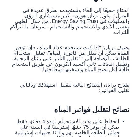
“نحتاج جميعًا إلى الماء ونستخدمه بطرق عديدة في
المنزل”. يقول بريان هورن ، كبير مستشاري الرؤى
والتحليلات في Energy Saving Trust. من خلال الطهي
وغسل الأيدي والاستحمام والاستحمام ، سرعان ما تتراكم
اللترات.
يضيف بريان: “إذا كنت تستخدم عداد المياه ، فإن توفير
المياه يمكن أن يقلل من فاتورة المياه”. تقليل استخدام
الطاقة ، بالإضافة إلى ؛ “تقليل التأثير على بيئتك المحلية
وتقليل انبعاثات ثاني أكسيد الكربون عن طريق استخدام
طاقة أقل لضخ المياه وتسخينها ومعالجتها.”
يقترح برايان النصائح التالية لتقليل استهلاكك وبالتالي
تقليل الفواتير:
نصائح لتقليل فواتير المياه
الحفاظ على وقت الاستحمام لمدة 4 دقائق فقط
يمكن أن يوفر 75 جنيهًا إسترلينيًا في السنة على
فواتير الطاقة الخاصة بهم و 105 جنيهات إسترلينية