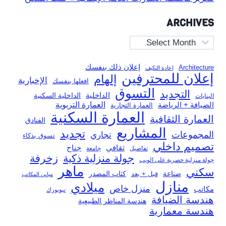
ARCHIVES
Archives
إعلان ذلك بنفسك
Architecture
إعادة التكيف
إعلان للمحترفين
إلهام
الإخبارية
افعلها بنفسك
التسوق
التجديد
الداخلية
الداخلية السكنية
البنايات
العمارة التربوية
الضيافة + الرياضة
العمارة التجارية
العمارة السكنية
العمارة الثقافية
الفنادق
المشاريع
تجديد
المجموعات
تجاري
تسوق بذكاء
تصميم داخلي
ثقافي
جناح
تفاصيل
جامعة
جولة منزلية ذكية
زخرفة
جولة منزلية حصرية على الويب
ماهر
سكني
صناعة
قبل + بعد
كتاب المصدر
مباني المكاتب
منازل
ميلادي
منزل خاص
مكاتب
نيويورك
هندسة الضيافة
هندسة المناظر الطبيعية
هندسة معمارية