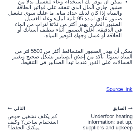
يمكن أن يوفر لك استخدام وعاء للغسيل بدلاً من
صنبور جاري المال الذي تنفقه على فواتير الطاقة
والمياه إذا كان لديك عداد مياه. ما عليك سوى تشغيل
صنبور عادي لمدة 95 ثانية لملء وعاء الغسيل.
الصنبور الجاري يهدر أكثر من ثلاثة لترات من الماء
في الدقيقة. أغلق الصنبور أثناء تنظيف أسنانك أو
الحلاقة أو غسل وجهك لتوفير المياه.
يمكن أن يهدر الصنبور المتساقط أكثر من 5500 لتر من
المياه سنويًا. تأكد من إغلاق الصنابير بشكل صحيح وتغيير
الغسالات على الفور عندما تبدأ الصنابير في التنقيط.
Source link
Post
السابق
التالي
Underfoor heating
كم يكلف تشغيل حوض
navigation
information: set up,
استحمام ساخن؟ وكيف
suppliers and upkeep
يمكنك الحفظ؟