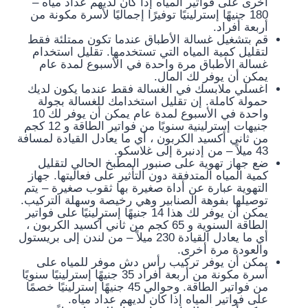
أخرى على فواتير المياه إذا كان لديهم عداد مياه –
180 جنيهًا إسترلينيًا توفيرًا إجماليًا لأسرة مكونة من
أربعة أفراد.
قم بتشغيل غسالة الأطباق عندما تكون ممتلئة فقط
لتقليل كمية المياه التي تستخدمها. تقليل استخدام
غسالة الأطباق مرة واحدة في الأسبوع لمدة عام
يمكن أن يوفر لك المال.
اغسلي ملابسك في الغسالة فقط عندما يكون لديك
حمولة كاملة. إن تقليل استخدامك للغسالة بجولة
واحدة في الأسبوع لمدة عام يمكن أن يوفر لك 10
جنيهات إسترلينية سنويًا من فواتير الطاقة و 12 كجم
من ثاني أكسيد الكربون ، أي ما يعادل القيادة لمسافة
43 ميلاً – من إدنبرة إلى غلاسكو.
ضع جهاز تهوية على صنبور المطبخ الحالي لتقليل
كمية المياه المتدفقة دون التأثير على فعاليتها. جهاز
التهوية عبارة عن أداة صغيرة بها ثقوب صغيرة – يتم
توصيلها بفوهة الصنابير وهي رخيصة وسهلة التركيب.
يمكن أن يوفر لك هذا 14 جنيهًا إسترلينيًا على فواتير
الطاقة السنوية و 65 كجم من ثاني أكسيد الكربون ،
أي ما يعادل القيادة 230 ميلاً – من لندن إلى بريستول
والعودة مرة أخرى.
يمكن أن يوفر تركيب رأس دش موفر للمياه على
أسرة مكونة من أربعة أفراد 35 جنيهًا إسترلينيًا سنويًا
من فواتير الطاقة. وحوالي 45 جنيهًا إسترلينيًا خصمًا
على فواتير المياه إذا كان لديهم عداد مياه.