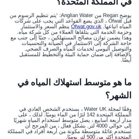
في المملكة المتحدة؟
يوضح Regan من Anglian Water: ‘يتم تنظيم الرسوم من
قبل Ofwat ، الذي يضع القواعد التي يجب على شركات
المياه اتباعها.
Ofwat.gov.uk
ينظم السعر والاستثمار
وحزمة الخدمة التي يتلقاها العملاء من كل شركة مياه.
وهذا يضمن توازن مصالح المستهلكين ، جنبًا إلى جنب مع
حاجة الشركة إلى الاستثمار في الصيانة والتحسينات
والتوصيل اليومي لخدمات المياه والصرف الصحي.
بالإضافة إلى ضمان حماية البيئة والتخطيط للمستقبل
أيضًا.
ما هو متوسط ​​استهلاك المياه في
الشهر؟
وفقًا لمجلة Water UK ، يستخدم الشخص العادي في
المملكة المتحدة 142 لترًا من الماء يوميًا. لذلك ، على
مدار أربعة أسابيع ، يصل متوسط ​​استخدام المياه شهريًا
إلى حوالي 4000 لتر. بشكل فعال ، من المرجح أن
تستخدم عائلة متوسطة مكونة من أربعة أفراد في المملكة
المتحدة أكثر من 500 لتر يوميًا.