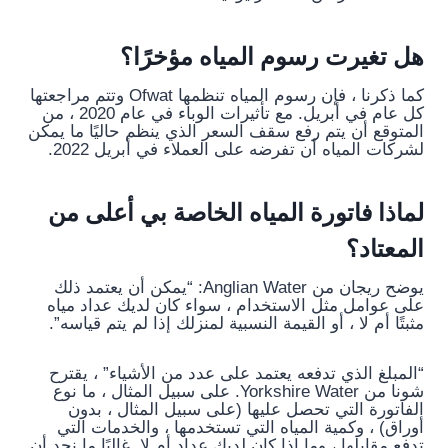
هل تغيرت رسوم المياه مؤخرًا؟
كما ذكرنا ، فإن رسوم المياه تنظمها Ofwat وتتم مراجعتها
كل عام في أبريل. مع تأثيرات الوباء في عام 2020 ، من
المتوقع أن يتم رفع سقف السعر الذي ينظم حاليًا ما يمكن
لشركات المياه أن تفرضه على العملاء في أبريل 2022.
لماذا فاتورة المياه الخاصة بي أعلى من
المعتاد؟
يوضح ريجان من Anglian Water: “يمكن أن يعتمد ذلك
على عوامل مثل الاستخدام ، سواء كان لديك عداد مياه
مثبتًا أم لا ، أو القيمة النسبية لمنزلك إذا لم يتم قياسه”.
“المبلغ الذي تدفعه يعتمد على عدد من الأشياء” ، يقترح
شونا من Yorkshire Water. على سبيل المثال ، ما نوع
الفاتورة التي تحصل عليها (على سبيل المثال ، بدون
أوراق) ، وكمية المياه التي تستخدمها ، والخدمات التي
تدفع مقابلها ، وما إذا كان لديك عداد أم لا. غالبًا ما نجد أن