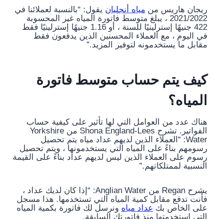
ريجان هاريس من
مياه أنجليان
يقول: “بالنسبة لعملائنا في
2021/2022 ، يبلغ متوسط ​​فاتورة المياه غير المحسوبة
422 جنيهًا إسترلينيًا للسنة ، أو 1.16 جنيهًا إسترلينيًا فقط
في اليوم ، مع العملاء المحسنين الذين يدفعون فقط
مقابل ما يستخدمونه لتوفير المزيد.”
كيف يتم حساب متوسط ​​فاتورة
المياه؟
هناك عدد من العوامل التي لها تأثير على كيفية حساب
الفواتير. تشرح Shona England-Lees من Yorkshire
Water: “العملاء الذين لديهم عداد مياه يتم تحصيل
رسومهم بناءً على المياه التي يستخدمونها ، ويتم تحصيل
رسوم على العملاء الذين ليس لديهم عداد بناءً على القيمة
النسبية لممتلكاتهم.”
يشرح Regan من Anglian Water: “إذا كان لديك عداد ،
فأنت تدفع مقابل كمية المياه التي تستخدمها. هذا مسجل
على الخاص بك
عداد مياه
ونرسل لك فاتورة بكمية المياه
التي استخدمتها منذ فاتورتك السابقة.