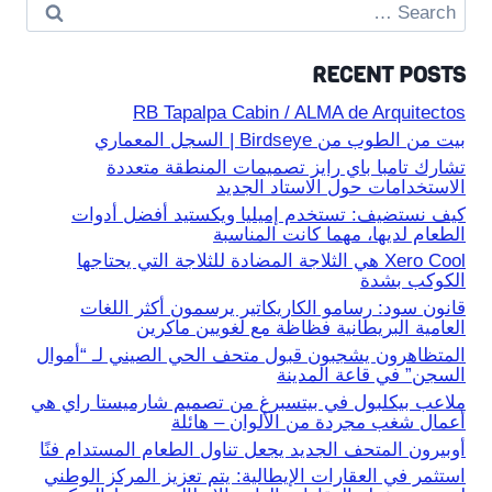
Search
for:
RECENT POSTS
RB Tapalpa Cabin / ALMA de Arquitectos
بيت من الطوب من Birdseye | السجل المعماري
تشارك تامبا باي رايز تصميمات المنطقة متعددة
الاستخدامات حول الاستاد الجديد
كيف نستضيف: تستخدم إميليا ويكستيد أفضل أدوات
الطعام لديها، مهما كانت المناسبة
Xero Cool هي الثلاجة المضادة للثلاجة التي يحتاجها
الكوكب بشدة
قانون سود: رسامو الكاريكاتير يرسمون أكثر اللغات
العامية البريطانية فظاظة مع لغويين ماكرين
المتظاهرون يشجبون قبول متحف الحي الصيني لـ “أموال
السجن” في قاعة المدينة
ملاعب بيكلبول في بيتسبرغ من تصميم شارميستا راي هي
أعمال شغب مجردة من الألوان – هائلة
أوبيرون المتحف الجديد يجعل تناول الطعام المستدام فنًا
استثمر في العقارات الإيطالية: يتم تعزيز المركز الوطني