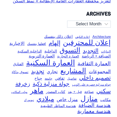
لتعزيز محفظة العقارات العامة الإيطالية » نمط السكن
ARCHIVES
Archives
إعلان ذلك بنفسك
Architecture
إعادة التكيف
إعلان للمحترفين
إلهام
الإخبارية
افعلها بنفسك
التسوق
التجديد
الداخلية
الداخلية السكنية
البنايات
العمارة التربوية
الضيافة + الرياضة
العمارة التجارية
العمارة السكنية
العمارة الثقافية
الفنادق
المشاريع
تجديد
المجموعات
تجاري
تسوق بذكاء
تصميم داخلي
ثقافي
جناح
تفاصيل
جامعة
جولة منزلية ذكية
زخرفة
جولة منزلية حصرية على الويب
ماهر
سكني
صناعة
قبل + بعد
كتاب المصدر
مباني المكاتب
منازل
ميلادي
منزل خاص
مكاتب
نيويورك
هندسة الضيافة
هندسة المناظر الطبيعية
هندسة معمارية