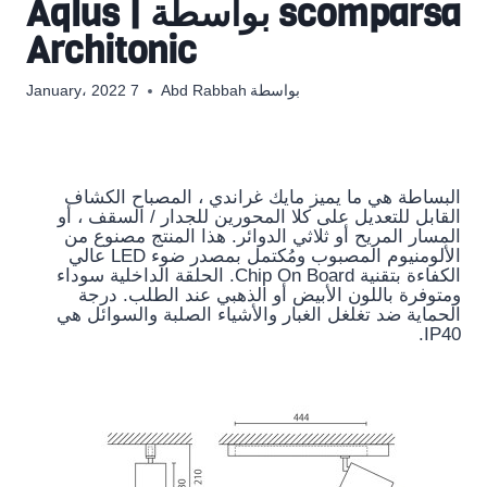
scomparsa بواسطة Aqlus |
Architonic
بواسطة
Abd Rabbah
7 January، 2022
البساطة هي ما يميز مايك غراندي ، المصباح الكشاف
القابل للتعديل على كلا المحورين للجدار / السقف ، أو
المسار المريح أو ثلاثي الدوائر. هذا المنتج مصنوع من
الألومنيوم المصبوب ومُكتمل بمصدر ضوء LED عالي
الكفاءة بتقنية Chip On Board. الحلقة الداخلية سوداء
ومتوفرة باللون الأبيض أو الذهبي عند الطلب. درجة
الحماية ضد تغلغل الغبار والأشياء الصلبة والسوائل هي
IP40.