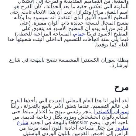
والمتعة. من التصاميم المتذبذبة والمرحة إلى الأشكال
الملونة التي تعكس حقبة ما بعد الحداثة ، كان الفرح هو
اسم اللعبة. مرارًا وتكرارًا ، ثبت أن هذا الاتجاه ثابت. حتى
المطبخ الأسود الأنيق الذي اعتقدنا أنه سيسود بدا وكأنه
يفسح المجال لنسخة جديدة ذات ألوان مميزة. (على
الرغم من أنه يبدو أن المطبخ الأسود قد يتفوق على
المطبخ الأسود قريبًا
حمام،
المساحة المزاجية للحظة.)
فيما يلي ستة اتجاهات للتصميم الداخلي أثبتت شعبيتها هذا
العام كما توقعنا.
مظلة سوزان الكسندرا المشمسة تنضح بالبهجة في شارع
أورشارد.
مرح
لقد أظهر لنا هذا العام المعاني العديدة التي يأخذها الفرح
في عالم التصميم. عندما يتعلق الأمر بالبيع بالتجزئة ، رأينا
سوزان الكسندرا
متجر رئيسي مبهج بلا اعتذار مبلط حتى
أسنانه بألوان الخشخاش ومزود بكتل زجاجية قديمة. من
ناحية أخرى ، ينضح Glossier بالبهجة في الجديد
شارع
ميلروز
من خلال مساحة أحادية اللون أنيقة مزينة من
الرأس إلى أخمص القدمين باللون الوردي الباستيل