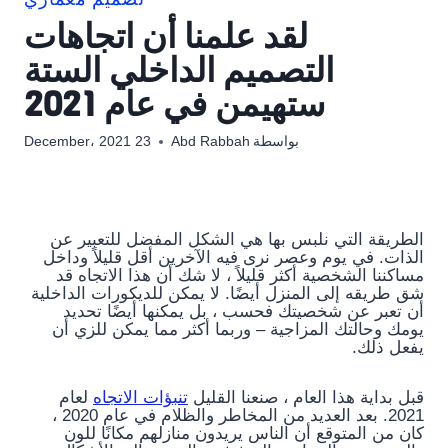
تصميم معماري
لقد علمنا أن اتجاهات
التصميم الداخلي الستة
ستهيمن في عام 2021
بواسطة
Abd Rabbah
23 December، 2021
الطريقة التي نلبس بها هي الشكل المفضل للتعبير عن
الذات. في يوم وعصر نرى فيه الآخرين أقل قليلاً وداخل
مساكننا الشخصية أكثر قليلاً ، لا شك أن هذا الاتجاه قد
شق طريقه إلى المنزل أيضًا. لا يمكن للديكورات الداخلية
أن تعبر عن شخصيتك فحسب ، بل يمكنها أيضًا تحديد
يومك وحالتك المزاجية – وربما أكثر مما يمكن للزي أن
يفعل ذلك.
قبل بداية هذا العام ، صنعنا القليل
تنبؤات الاتجاه
لعام
2021. بعد العديد من المخاطر والظلام في عام 2020 ،
كان من المتوقع أن الناس يريدون منازلهم مكانًا للون