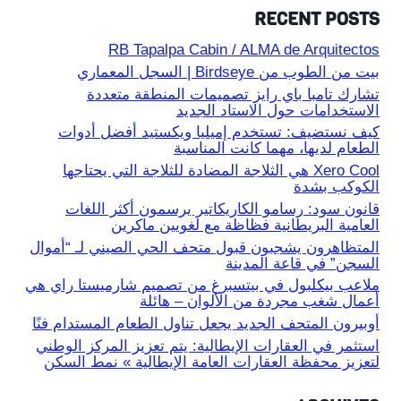
RECENT POSTS
RB Tapalpa Cabin / ALMA de Arquitectos
بيت من الطوب من Birdseye | السجل المعماري
تشارك تامبا باي رايز تصميمات المنطقة متعددة
الاستخدامات حول الاستاد الجديد
كيف نستضيف: تستخدم إميليا ويكستيد أفضل أدوات
الطعام لديها، مهما كانت المناسبة
Xero Cool هي الثلاجة المضادة للثلاجة التي يحتاجها
الكوكب بشدة
قانون سود: رسامو الكاريكاتير يرسمون أكثر اللغات
العامية البريطانية فظاظة مع لغويين ماكرين
المتظاهرون يشجبون قبول متحف الحي الصيني لـ “أموال
السجن” في قاعة المدينة
ملاعب بيكلبول في بيتسبرغ من تصميم شارميستا راي هي
أعمال شغب مجردة من الألوان – هائلة
أوبيرون المتحف الجديد يجعل تناول الطعام المستدام فنًا
استثمر في العقارات الإيطالية: يتم تعزيز المركز الوطني
لتعزيز محفظة العقارات العامة الإيطالية » نمط السكن