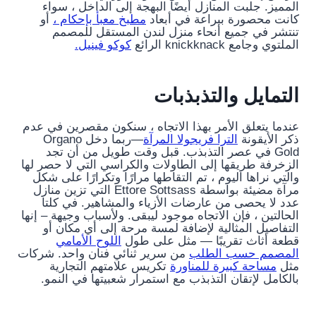
المميز. جلبت المنازل أيضًا البهجة إلى الداخل ، سواء
كانت محصورة ببراعة في أبعاد
مطبخ معبأ بإحكام ،
أو
تنتشر في جميع أنحاء منزل لندن المستقل للمصمم
الملتوي وجامع knickknack الرائع
كوكو فينيل.
التمايل والتذبذبات
عندما يتعلق الأمر بهذا الاتجاه ، سنكون مقصرين في عدم
ذكر الأيقونة
الترا فريجولا المرآة
—ربما دخل Organo
Gold في عصر التذبذب. قبل وقت طويل من أن تجد
الزخرفة طريقها إلى الطاولات والكراسي التي لا حصر لها
والتي نراها اليوم ، تم التقاطها مرارًا وتكرارًا على شكل
مرآة مضيئة بواسطة Ettore Sottsass التي تزين منازل
عدد لا يحصى من عارضات الأزياء والمشاهير. في كلتا
الحالتين ، فإن الاتجاه موجود ليبقى. ولأسباب وجيهة – إنها
التفاصيل المثالية لإضافة لمسة مرحة إلى أي مكان أو
قطعة أثاث تقريبًا — مثل على طول
اللوح الأمامي
المصمم حسب الطلب
من سرير ثنائي فنان واحد. شركات
مثل
مساحة كبيرة للمناورة
تكريس علامتهم التجارية
بالكامل لإتقان التذبذب مع استمرار شعبيتها في النمو.