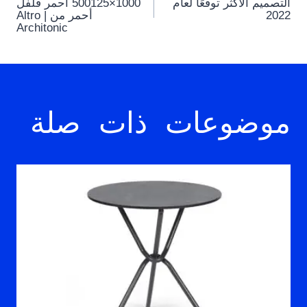
navigation
التصميم الأكثر توقعًا لعام
500125×1000 أحمر فلفل
2022
أحمر من Altro |
Architonic
موضوعات ذات صلة