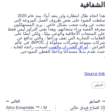
الشفافية
هذا اتجاه طال انتظاره ولن ينفد أبدًا. منذ عام 2020
سلطت الضوء على بعض ظروف العمل المروعة التي
نتجت عن وقت صعب بشكل خاص ، يريد المستهلكون
معرفة القصة وراء منتجاتهم. وهذا يعني التركيز ليس فقط
على المنتجات الأخلاقية والوعي بيئيًا ، ولكن أيضًا على
العلامات التجارية التي تقف وراءها ، والتي تدافع عن
شركات متنوعة وشركات مملوكة لـ BIPOC. في عالم
الفراش ،
أوراق الخيزران والقنب
أصبحت رائجة للغاية ،
حيث تقدم بديلاً مستدامًا وناعمًا للقطن النموذجي.
.
Source link
وسوم
#
ماهر
المقال:
Post
السابق
التالي
15 افتتاح فندق عالي
Altro Ensemble ™ / M