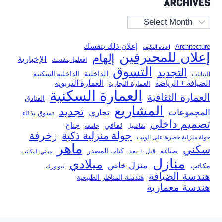
ARCHIVES
Archives
إعلان ذلك بنفسك
Architecture
إعادة التكيف
إعلان للمحترفين
إلهام
الإخبارية
افعلها بنفسك
التسوق
التجديد
الداخلية
الداخلية السكنية
البنايات
العمارة التربوية
الضيافة + الرياضة
العمارة التجارية
العمارة السكنية
العمارة الثقافية
الفنادق
المشاريع
تجديد
المجموعات
تجاري
تسوق بذكاء
تصميم داخلي
ثقافي
جناح
تفاصيل
جامعة
جولة منزلية ذكية
زخرفة
جولة منزلية حصرية على الويب
ماهر
سكني
صناعة
قبل + بعد
كتاب المصدر
مباني المكاتب
منازل
ميلادي
منزل خاص
مكاتب
نيويورك
هندسة الضيافة
هندسة المناظر الطبيعية
هندسة معمارية