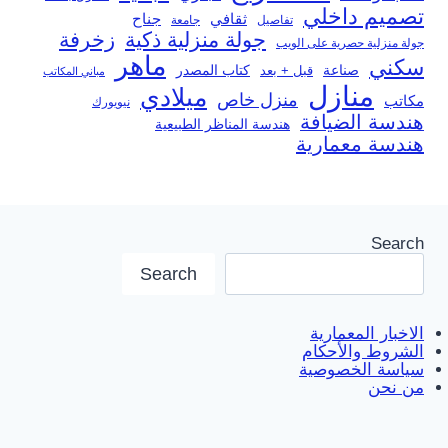
تصميم داخلي
ثقافي
جناح
تفاصيل
جامعة
جولة منزلية ذكية
زخرفة
جولة منزلية حصرية على الويب
ماهر
سكني
صناعة
قبل + بعد
كتاب المصدر
مباني المكاتب
منازل
ميلادي
منزل خاص
مكاتب
نيويورك
هندسة الضيافة
هندسة المناظر الطبيعية
هندسة معمارية
Search
Search
الاخبار المعمارية
الشروط والأحكام
سياسة الخصوصية
من نحن