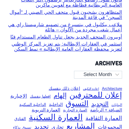
العامية البريطانية فظاظة مع لغويين ماكرين
المتظاهرون يشجبون قبول متحف الحي الصيني لـ “أموال
السجن” في قاعة المدينة
ملاعب بيكلبول في بيتسبرغ من تصميم شارميستا راي هي
أعمال شغب مجردة من الألوان – هائلة
أوبيرون المتحف الجديد يجعل تناول الطعام المستدام فنًا
استثمر في العقارات الإيطالية: يتم تعزيز المركز الوطني
لتعزيز محفظة العقارات العامة الإيطالية » نمط السكن
ARCHIVES
Archives
إعلان ذلك بنفسك
Architecture
إعادة التكيف
إعلان للمحترفين
إلهام
الإخبارية
افعلها بنفسك
التسوق
التجديد
الداخلية
الداخلية السكنية
البنايات
العمارة التربوية
الضيافة + الرياضة
العمارة التجارية
العمارة السكنية
العمارة الثقافية
الفنادق
المشاريع
تجديد
المجموعات
تجاري
تسوق بذكاء