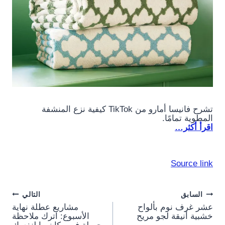
تشرح فانيسا أمارو من TikTok كيفية نزع المنشفة
المطوية تمامًا.
اقرأ أكثر…
Source link
Post
السابق
التالي
عشر غرف نوم بألواح
مشاريع عطلة نهاية
navigation
خشبية أنيقة لجو مريح
الأسبوع: اترك ملاحظة