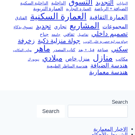
التسوق
التجديد
الداخلية
الداخلية السكنية
البنايات
العمارة التربوية
الضيافة + الرياضة
العمارة التجارية
العمارة السكنية
العمارة الثقافية
الفنادق
المشاريع
تجديد
المجموعات
تجاري
تسوق بذكاء
تصميم داخلي
ثقافي
جناح
تفاصيل
جامعة
جولة منزلية ذكية
زخرفة
جولة منزلية حصرية على الويب
ماهر
سكني
صناعة
قبل + بعد
كتاب المصدر
مباني المكاتب
منازل
ميلادي
منزل خاص
مكاتب
نيويورك
هندسة الضيافة
هندسة المناظر الطبيعية
هندسة معمارية
Search
Search
الاخبار المعمارية
الشروط والأحكام