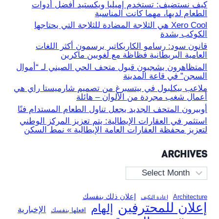
كيف نستضيف: تستخدم إميليا ويكستيد أفضل أدوات
الطعام لديها، مهما كانت المناسبة
Xero Cool هي الثلاجة المضادة للثلاجة التي يحتاجها
الكوكب بشدة
قانون سود: رسامو الكاريكاتير يرسمون أكثر اللغات
العامية البريطانية فظاظة مع لغويين ماكرين
المتظاهرون يشجبون قبول متحف الحي الصيني لـ “أموال
السجن” في قاعة المدينة
ملاعب بيكلبول في بيتسبرغ من تصميم شارميستا راي هي
أعمال شغب مجردة من الألوان – هائلة
أوبيرون المتحف الجديد يجعل تناول الطعام المستدام فنًا
استثمر في العقارات الإيطالية: يتم تعزيز المركز الوطني
لتعزيز محفظة العقارات العامة الإيطالية » نمط السكن
ARCHIVES
Archives
إعلان ذلك بنفسك
Architecture
إعادة التكيف
إعلان للمحترفين
إلهام
الإخبارية
افعلها بنفسك