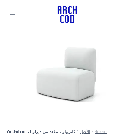
لتجاوز
لى
لمحتوى
Home
/
الأخبار
/
كاتربيلر ، مقعد من ديرلو | Architonic