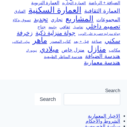
العمارة التربوية
الضيافة + الرياضة
العمارة التجارية
العمارة السكنية
العمارة الثقافية
الفنادق
المشاريع
تجديد
المجموعات
تجاري
تسوق بذكاء
تصميم داخلي
ثقافي
جناح
تفاصيل
جامعة
جولة منزلية ذكية
زخرفة
جولة منزلية حصرية على الويب
ماهر
سكني
صناعة
قبل + بعد
كتاب المصدر
مباني المكاتب
منازل
ميلادي
منزل خاص
مكاتب
نيويورك
هندسة الضيافة
هندسة المناظر الطبيعية
هندسة معمارية
Search
Search
الاخبار المعمارية
الشروط والأحكام
سياسة الخصوصية