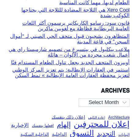
الطعام لديها، مهما كانت المناسبة
Xero Cool هي الثلاجة المضادة للثلاجة التي يحتاجها
الكوكب بشدة
قانون سود: رسامو الكاريكاتير يرسمون أكثر اللغات
العامية البريطانية فظاظة مع لغويين ماكرين
المتظاهرون يشجبون قبول متحف الحي الصيني لـ “أموال
السجن” في قاعة المدينة
ملاعب بيكلبول في بيتسبرغ من تصميم شارميستا راي هي
أعمال شغب مجردة من الألوان – هائلة
أوبيرون المتحف الجديد يجعل تناول الطعام المستدام فنًا
استثمر في العقارات الإيطالية: يتم تعزيز المركز الوطني
لتعزيز محفظة العقارات العامة الإيطالية » نمط السكن
ARCHIVES
Archives
إعلان ذلك بنفسك
Architecture
إعادة التكيف
إعلان للمحترفين
إلهام
الإخبارية
افعلها بنفسك
التسوق
التجديد
الداخلية
الداخلية السكنية
البنايات