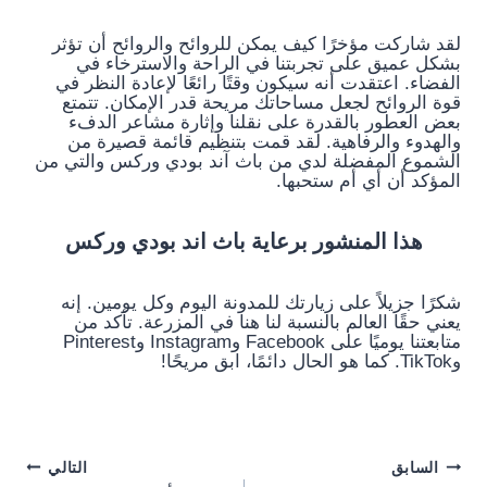
لقد شاركت مؤخرًا كيف يمكن للروائح والروائح أن تؤثر
بشكل عميق على تجربتنا في الراحة والاسترخاء في
الفضاء. اعتقدت أنه سيكون وقتًا رائعًا لإعادة النظر في
قوة الروائح لجعل مساحاتك مريحة قدر الإمكان. تتمتع
بعض العطور بالقدرة على نقلنا وإثارة مشاعر الدفء
والهدوء والرفاهية. لقد قمت بتنظيم قائمة قصيرة من
الشموع المفضلة لدي من باث آند بودي وركس والتي من
المؤكد أن أي أم ستحبها.
هذا المنشور برعاية باث اند بودي وركس
شكرًا جزيلاً على زيارتك للمدونة اليوم وكل يومين. إنه
يعني حقًا العالم بالنسبة لنا هنا في المزرعة. تأكد من
متابعتنا يوميًا على Facebook وInstagram وPinterest
وTikTok. كما هو الحال دائمًا، ابق مريحًا!
Post
السابق
التالي