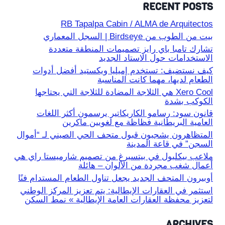
RECENT POSTS
RB Tapalpa Cabin / ALMA de Arquitectos
بيت من الطوب من Birdseye | السجل المعماري
تشارك تامبا باي رايز تصميمات المنطقة متعددة
الاستخدامات حول الاستاد الجديد
كيف نستضيف: تستخدم إميليا ويكستيد أفضل أدوات
الطعام لديها، مهما كانت المناسبة
Xero Cool هي الثلاجة المضادة للثلاجة التي يحتاجها
الكوكب بشدة
قانون سود: رسامو الكاريكاتير يرسمون أكثر اللغات
العامية البريطانية فظاظة مع لغويين ماكرين
المتظاهرون يشجبون قبول متحف الحي الصيني لـ “أموال
السجن” في قاعة المدينة
ملاعب بيكلبول في بيتسبرغ من تصميم شارميستا راي هي
أعمال شغب مجردة من الألوان – هائلة
أوبيرون المتحف الجديد يجعل تناول الطعام المستدام فنًا
استثمر في العقارات الإيطالية: يتم تعزيز المركز الوطني
لتعزيز محفظة العقارات العامة الإيطالية » نمط السكن
ARCHIVES