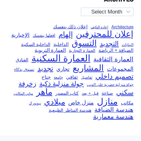
Archives
إعلان ذلك بنفسك
Architecture
إعادة التكيف
إعلان للمحترفين
إلهام
الإخبارية
افعلها بنفسك
التسوق
التجديد
الداخلية
الداخلية السكنية
البنايات
العمارة التربوية
الضيافة + الرياضة
العمارة التجارية
العمارة السكنية
العمارة الثقافية
الفنادق
المشاريع
تجديد
المجموعات
تجاري
تسوق بذكاء
تصميم داخلي
ثقافي
جناح
تفاصيل
جامعة
جولة منزلية ذكية
زخرفة
جولة منزلية حصرية على الويب
ماهر
سكني
صناعة
قبل + بعد
كتاب المصدر
مباني المكاتب
منازل
ميلادي
منزل خاص
مكاتب
نيويورك
هندسة الضيافة
هندسة المناظر الطبيعية
هندسة معمارية