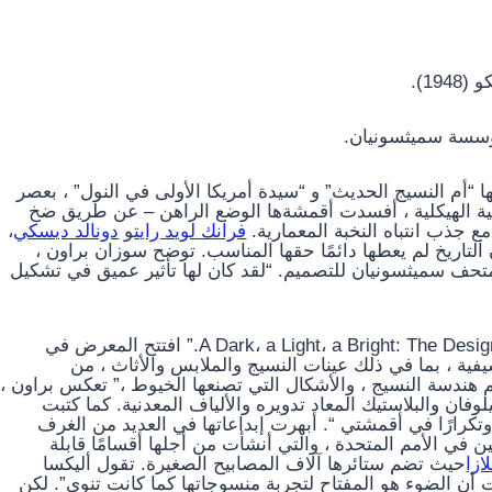
1).
ؤسسة سميثسونيان.
ليبس (1897-1972) في يومها بأنها “أم النسيج الحديث” و “سيدة أمريكا الأولى في النول” ، بعصر
ية الهيكلية ، أفسدت أقمشةها الوضع الراهن – عن طريق ضخ
جذب انتباه النخبة المعمارية.
فرانك لويد رايت
و
دونالد ديسكي
،
التاريخ لم يعطها دائمًا حقها المناسب. توضح سوزان براون ،
تحف سميثسونيان للتصميم. “لقد كان لها تأثير عميق في تشكيل
لم يعد ذلك بفضل المعرض القادم “A Dark، a Light، a Bright: The Designs of Dorothy Liebes.” افتتح المعرض في
 7 يوليو ، ويجمع أكثر من 125 عملاً أرشيفية ، بما في ذلك عينات النسيج والملابس والأثاث ، من
م هندسة النسيج ، والأشكال التي تصنعها الخيوط ،” تعكس براون ،
وفان والبلاستيك المعاد تدويره والألياف المعدنية. كما كتبت
أستخدمه مرارًا وتكرارًا في أقمشتي “. أبهرت إبداعاتها في العديد من الغرف
 في الأمم المتحدة ، والتي أنشأت من أجلها أقسامًا قابلة
ازا
حيث تضم ستائرها آلاف المصابيح الصغيرة. تقول أليكسا
أن الضوء هو المفتاح لتجربة منسوجاتها كما كانت تنوي”. لكن