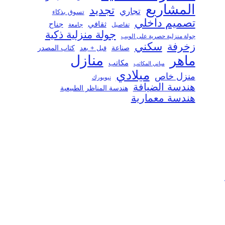
المشاريع
تجديد
تجاري
تسوق بذكاء
تصميم داخلي
ثقافي
جناح
تفاصيل
جامعة
جولة منزلية ذكية
جولة منزلية حصرية على الويب
سكني
زخرفة
صناعة
قبل + بعد
كتاب المصدر
منازل
ماهر
مكاتب
مباني المكاتب
ميلادي
منزل خاص
نيويورك
هندسة الضيافة
هندسة المناظر الطبيعية
هندسة معمارية