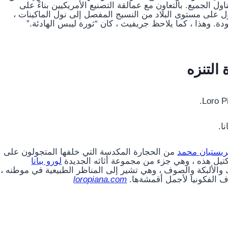
تناول الجميع. بالتعاون مع عمالقة التصنيع الأمريكيين بناءً على
عدت في تحفيز التحول على مستوى البلاد من النسيج المفصل إلى نول الماكينات ،
. وهذا ، كما يلاحظ جريفيث ، كان “ثورة ليبس الهادئة.”
التنزه
ا.
يستيان محمد
من الحجارة المكدسة التي خلفها المتجولون على
كتيل هذه ، وهي جزء من مجموعة أثاثه الجديدة
لورو بيانا
الألبكة والصوف ، وهي تشير إلى المناظر الطبيعية في موطنه ،
لياف الفكونيا لأجمل أقمشةها.
loropiana.com