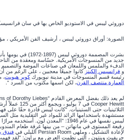
دوروثي ليبس في الاستوديو الخاص بها في سان فرانسيسكو (948
الصورة: أوراق دوروثي ليبس ، أرشيف الفن الأمريكي ، م
بشرت المصممة دوروثي 
جديد من المنسوجات الأمريكية. حسّاسة ومعقدة من الناح
الدفء والملمس واللمعان في صناعات الموضة والتصميم مع 
و
فرانسيس إلكينز
كانوا جميعًا معجبين ، على الرغم من أن 
رئيسة قسم المنسوجات في مدينة نيويورك
كوبر هيويت
، م
العمارة منتصف القرن
، لكن اسمها مكتوب من السرد “.
Cooper Hewitt في
الثلاثينيات حتى الستينيات. “كانت ليبس قادرة حقًا على فه
مستشهدة باستخدامها الرائد للمواد غير التقليدية مثل السيل
ليبس نفسها في عام 1946: “المعدن لون. 
رفيعة المستوى في مانهاتن – من بينها غرفة طعام المندوبين
لإعادة التشكيل ، وملهى Persian Room الليلي في
فندق بل
جريفيث وينتون ، التي نظمت العرض مع براون: “لقد فهمت 