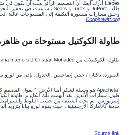
Liebes أدرك أيضًا أن التصميم الرائع يجب أن يكون في م
طلب DuPont و Lurex و Sears ، سا
وخلق مسارات ميسورة التكلفة إلى المنسوجات عالية الجودة
Coophewitt.org
طاولة الكوكتيل مستوحاة من ظاهرة 
طاولة الكوكتيلات من Cristián Mohaded لـ Loro Piana Interiors.
الصورة: تاكتان / جيتي إيماجيس. الجدول: بإذن من لورو بيان
“Apacheta هو وسيلة لشكر أمنا الأرض ،” يقول المصمم
كر
طول مسارات الأنديز. لقد ألهمت تلك الكايرنز طاولة الكو
إنتيريورس
. تم نحت القطعة من خشب البلوط والسيراميك و
مدينة كاتاماركا الأرجنتينية ، حيث يقوم لورو بيانا بتزويد أ
.
Source link