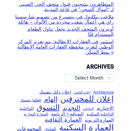
المتظاهرون يشجبون قبول متحف الحي الصيني
لـ “أموال السجن” في قاعة المدينة
ملاعب بيكلبول في بيتسبرغ من تصميم شارميستا
راي هي أعمال شغب مجردة من الألوان – هائلة
أوبيرون المتحف الجديد يجعل تناول الطعام
المستدام فنًا
استثمر في العقارات الإيطالية: يتم تعزيز المركز
الوطني لتعزيز محفظة العقارات العامة الإيطالية
» نمط السكن
ARCHIVES
Archives
إعلان ذلك بنفسك
Architecture
إعادة التكيف
إعلان للمحترفين
إلهام
افعلها بنفسك
التسوق
التجديد
الإخبارية
الداخلية
البنايات
الضيافة + الرياضة
الداخلية السكنية
العمارة التجارية
العمارة الثقافية
العمارة التربوية
العمارة السكنية
المجموعات
الفنادق