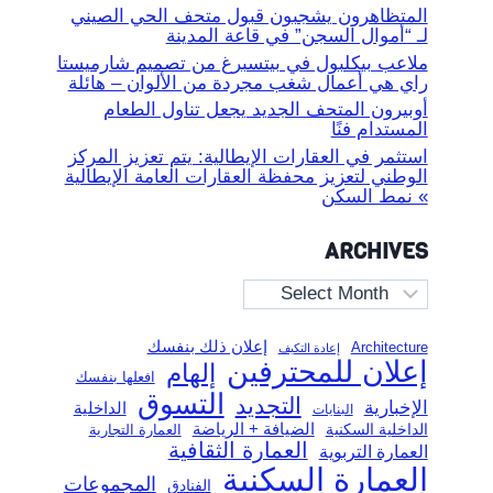
المتظاهرون يشجبون قبول متحف الحي الصيني
لـ “أموال السجن” في قاعة المدينة
ملاعب بيكلبول في بيتسبرغ من تصميم شارميستا
راي هي أعمال شغب مجردة من الألوان – هائلة
أوبيرون المتحف الجديد يجعل تناول الطعام
المستدام فنًا
استثمر في العقارات الإيطالية: يتم تعزيز المركز
الوطني لتعزيز محفظة العقارات العامة الإيطالية
» نمط السكن
ARCHIVES
Archives
إعلان ذلك بنفسك
Architecture
إعادة التكيف
إعلان للمحترفين
إلهام
افعلها بنفسك
التسوق
التجديد
الإخبارية
الداخلية
البنايات
الضيافة + الرياضة
الداخلية السكنية
العمارة التجارية
العمارة الثقافية
العمارة التربوية
العمارة السكنية
المجموعات
الفنادق