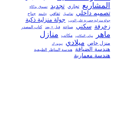
المشاريع
تجديد
تجاري
تسوق بذكاء
تصميم داخلي
ثقافي
جناح
تفاصيل
جامعة
جولة منزلية ذكية
جولة منزلية حصرية على الويب
سكني
زخرفة
صناعة
قبل + بعد
كتاب المصدر
منازل
ماهر
مكاتب
مباني المكاتب
ميلادي
منزل خاص
نيويورك
هندسة الضيافة
هندسة المناظر الطبيعية
هندسة معمارية