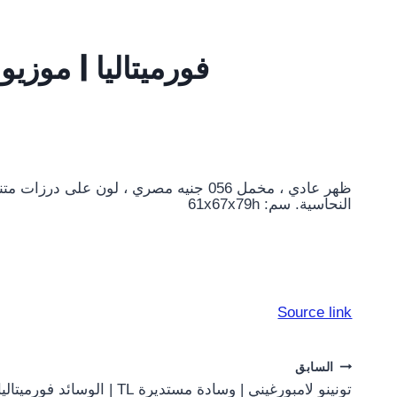
فورميتاليا | موزيو | كر
ظهر عادي ، مخمل 056 جنيه مصري ، لون ع
النحاسية. سم: 61x67x79h
Source link
Post
السابق
تونينو لامبورغيني | وسادة مستديرة TL | الوسائد فورميتالي