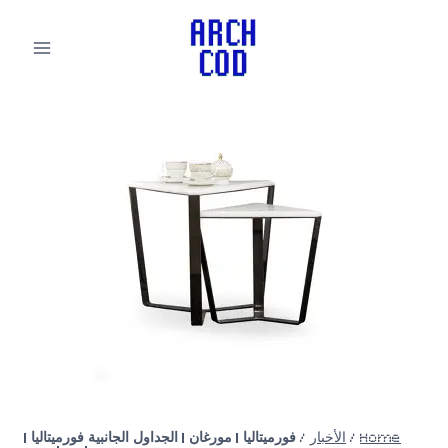
لتجاوز
لى
لمحتوى
Home
/
الأخبار
/
فورميتاليا | مورغان | الجداول الجانبية فورميتاليا |