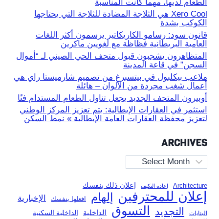
الطعام لديها، مهما كانت المناسبة
Xero Cool هي الثلاجة المضادة للثلاجة التي يحتاجها
الكوكب بشدة
قانون سود: رسامو الكاريكاتير يرسمون أكثر اللغات
العامية البريطانية فظاظة مع لغويين ماكرين
المتظاهرون يشجبون قبول متحف الحي الصيني لـ “أموال
السجن” في قاعة المدينة
ملاعب بيكلبول في بيتسبرغ من تصميم شارميستا راي هي
أعمال شغب مجردة من الألوان – هائلة
أوبيرون المتحف الجديد يجعل تناول الطعام المستدام فنًا
استثمر في العقارات الإيطالية: يتم تعزيز المركز الوطني
لتعزيز محفظة العقارات العامة الإيطالية » نمط السكن
ARCHIVES
Archives
إعلان ذلك بنفسك
Architecture
إعادة التكيف
إعلان للمحترفين
إلهام
الإخبارية
افعلها بنفسك
التسوق
التجديد
الداخلية
الداخلية السكنية
البنايات