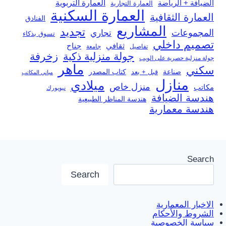
العمارة التربوية
الضيافة + الرياضة
العمارة التجارية
العمارة السكنية
العمارة الثقافية
الفنادق
المشاريع
تجديد
المجموعات
تجاري
تسوق بذكاء
تصميم داخلي
ثقافي
جناح
تفاصيل
جامعة
جولة منزلية ذكية
زخرفة
جولة منزلية حصرية على الويب
ماهر
سكني
صناعة
قبل + بعد
كتاب المصدر
مباني المكاتب
منازل
ميلادي
منزل خاص
مكاتب
نيويورك
هندسة الضيافة
هندسة المناظر الطبيعية
هندسة معمارية
Search
Search
الاخبار المعمارية
الشروط والأحكام
سياسة الخصوصية