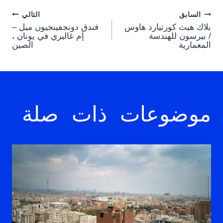
Post
السابق
التالي
بلاك هيث كورتيارد هاوس
فندق دونجفينجيون ميل –
navigation
/ بيرسون للهندسة
إم غاليري في يونان ،
المعمارية
الصين
موضوعات ذات صلة