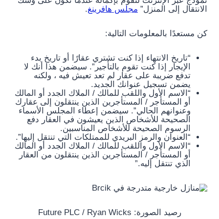
نموذج عبر الإنترنت لتقوم بإكماله عندما تكون على وشك
الانتقال إلى المنزل”
مجلس هافرينغ
.
كن مستعدًا بالمعلومات التالية:
“تاريخ الانتهاء إذا كنت تشتري عقارًا أو تاريخ بدء
الإيجار إذا كنت تقوم بالتأجير”. سيضمن هذا أنك لا
تدفع ضريبة على عقار لم تعد تعيش فيه ، ولكنه
يضمن تسجيل عنوانك الجديد.
“الاسم الأول واللقب للمالك / الملاك الجدد أو المالك
أو المستأجر / المستأجرين الذين ينتقلون إلى عقارك
وعنوانهم الحالي”. سيضمن إعطاء المجلس الأسماء
الصحيحة للأشخاص الذين يعيشون في العقار دفع
الرسوم الصحيحة للأشخاص المناسبين.
“العنوان والرمز البريدي للممتلكات التي تنتقل إليها”.
“الاسم الأول واللقب للمالك / الملاك الجدد أو المالك
أو المستأجر / المستأجرين الذين ينتقلون من العقار
الذي تنتقل إليه.”
رصيد الصورة: Future PLC / Ryan Wicks