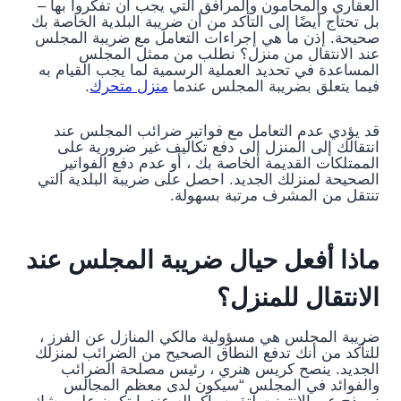
العقاري والمحامون والمرافق التي يجب أن تفكروا بها –
بل تحتاج أيضًا إلى التأكد من أن ضريبة البلدية الخاصة بك
صحيحة. إذن ما هي إجراءات التعامل مع ضريبة المجلس
عند الانتقال من منزل؟ نطلب من ممثل المجلس
المساعدة في تحديد العملية الرسمية لما يجب القيام به
فيما يتعلق بضريبة المجلس عندما
منزل متحرك
.
قد يؤدي عدم التعامل مع فواتير ضرائب المجلس عند
انتقالك إلى المنزل إلى دفع تكاليف غير ضرورية على
الممتلكات القديمة الخاصة بك ، أو عدم دفع الفواتير
الصحيحة لمنزلك الجديد. احصل على ضريبة البلدية التي
تنتقل من المشرف مرتبة بسهولة.
ماذا أفعل حيال ضريبة المجلس عند
الانتقال للمنزل؟
ضريبة المجلس هي مسؤولية مالكي المنازل عن الفرز ،
للتأكد من أنك تدفع النطاق الصحيح من الضرائب لمنزلك
الجديد. ينصح كريس هنري ، رئيس مصلحة الضرائب
والفوائد في المجلس “سيكون لدى معظم المجالس