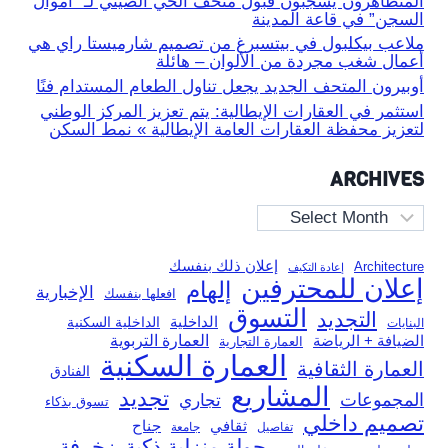
المتظاهرون يشجبون قبول متحف الحي الصيني لـ “أموال
السجن” في قاعة المدينة
ملاعب بيكلبول في بيتسبرغ من تصميم شارميستا راي هي
أعمال شغب مجردة من الألوان – هائلة
أوبيرون المتحف الجديد يجعل تناول الطعام المستدام فنًا
استثمر في العقارات الإيطالية: يتم تعزيز المركز الوطني
لتعزيز محفظة العقارات العامة الإيطالية » نمط السكن
ARCHIVES
Archives
إعلان ذلك بنفسك
Architecture
إعادة التكيف
إعلان للمحترفين
إلهام
الإخبارية
افعلها بنفسك
التسوق
التجديد
الداخلية
الداخلية السكنية
البنايات
العمارة التربوية
الضيافة + الرياضة
العمارة التجارية
العمارة السكنية
العمارة الثقافية
الفنادق
المشاريع
تجديد
المجموعات
تجاري
تسوق بذكاء
تصميم داخلي
ثقافي
جناح
تفاصيل
جامعة
جولة منزلية ذكية
زخرفة