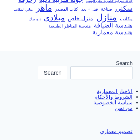
جولة منزلية حصرية على الويب
ماهر
سكني
صناعة
قبل + بعد
كتاب المصدر
مباني المكاتب
منازل
ميلادي
منزل خاص
مكاتب
نيويورك
هندسة الضيافة
هندسة المناظر الطبيعية
هندسة معمارية
Search
Search
الاخبار المعمارية
الشروط والأحكام
سياسة الخصوصية
من نحن
تصميم معماري