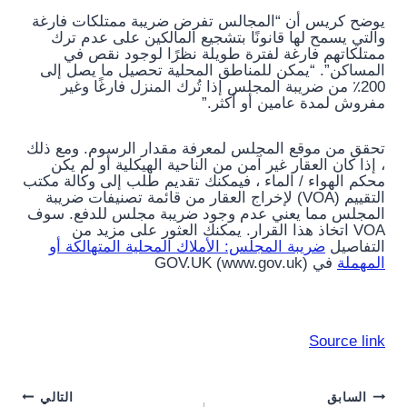
يوضح كريس أن “المجالس تفرض ضريبة ممتلكات فارغة
والتي يسمح لها قانونًا بتشجيع المالكين على عدم ترك
ممتلكاتهم فارغة لفترة طويلة نظرًا لوجود نقص في
المساكن”. “يمكن للمناطق المحلية تحصيل ما يصل إلى
200٪ من ضريبة المجلس إذا تُرك المنزل فارغًا وغير
مفروش لمدة عامين أو أكثر.”
تحقق من موقع المجلس لمعرفة مقدار الرسوم. ومع ذلك
، إذا كان العقار غير آمن من الناحية الهيكلية أو لم يكن
محكم الهواء / الماء ، فيمكنك تقديم طلب إلى وكالة مكتب
التقييم (VOA) لإخراج العقار من قائمة تصنيفات ضريبة
المجلس مما يعني عدم وجود ضريبة مجلس للدفع. سوف
VOA اتخاذ هذا القرار. يمكنك العثور على مزيد من
التفاصيل
ضريبة المجلس: الأملاك المحلية المتهالكة أو
المهملة
في GOV.UK (www.gov.uk)
Source link
Post
السابق
التالي