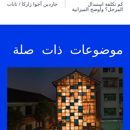
كم تكلفة استبدال
جاردين أجوا زاركا / تانات
navigation
المرجل؟ وأوضح الميزانية
موضوعات ذات صلة