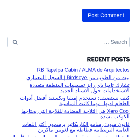
Search
for:
RECENT POSTS
RB Tapalpa Cabin / ALMA de Arquitectos
بيت من الطوب من Birdseye | السجل المعماري
تشارك تامبا باي رايز تصميمات المنطقة متعددة
الاستخدامات حول الاستاد الجديد
كيف نستضيف: تستخدم إميليا ويكستيد أفضل أدوات
الطعام لديها، مهما كانت المناسبة
Xero Cool هي الثلاجة المضادة للثلاجة التي يحتاجها
الكوكب بشدة
قانون سود: رسامو الكاريكاتير يرسمون أكثر اللغات
العامية البريطانية فظاظة مع لغويين ماكرين