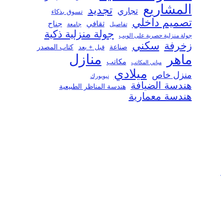
المشاريع
تجديد
تجاري
تسوق بذكاء
تصميم داخلي
ثقافي
جناح
تفاصيل
جامعة
جولة منزلية ذكية
جولة منزلية حصرية على الويب
سكني
زخرفة
صناعة
قبل + بعد
كتاب المصدر
منازل
ماهر
مكاتب
مباني المكاتب
ميلادي
منزل خاص
نيويورك
هندسة الضيافة
هندسة المناظر الطبيعية
هندسة معمارية