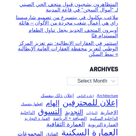
المتظاهرون يشجبون قبول متحف الحي الصيني
لـ “أموال السجن” في قاعة المدينة
ملاعب بيكلبول في بيتسبرغ من تصميم شارميستا
راي هي أعمال شغب مجردة من الألوان – هائلة
أوبيرون المتحف الجديد يجعل تناول الطعام
المستدام فنًا
استثمر في العقارات الإيطالية: يتم تعزيز المركز
الوطني لتعزيز محفظة العقارات العامة الإيطالية
» نمط السكن
ARCHIVES
Archives
إعلان ذلك بنفسك
Architecture
إعادة التكيف
إعلان للمحترفين
إلهام
افعلها بنفسك
التسوق
التجديد
الإخبارية
الداخلية
البنايات
الضيافة + الرياضة
الداخلية السكنية
العمارة التجارية
العمارة الثقافية
العمارة التربوية
العمارة السكنية
المجموعات
الفنادق