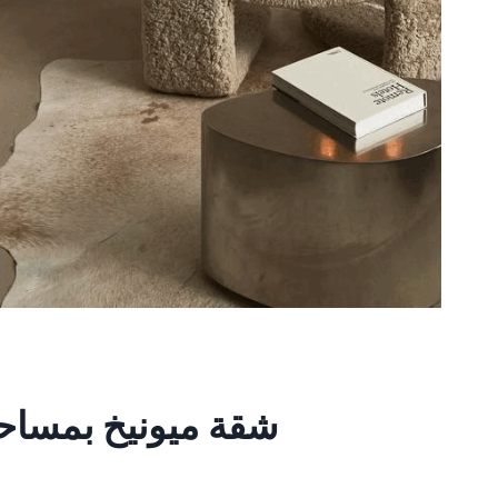
شقة ميونيخ بمساحة 280 قدم مربع وهي أنيقة 