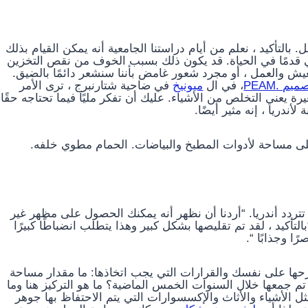
ا ليس بالأمر السهل. بالتأكيد ، نعلم من أيام دراستنا الجامعية أنه يمكن القيام بذلك
 قدمًا في الحياة. قد يكون ذلك بسبب الخوف من نقص التخزين
عيش والعمل ، أو مجرد شعور غامض بأننا سنشعر دائمًا بالضيق.
م .PEAM
، في ال
ميونيخ
في ضاحية شتارنبرج ، ترى الأمر
يعني التخلص من الأشياء. عليك أن تفكر مليًا فيما تحتاجه حقًا
أندريا ، إنه مثير أيضًا.
 مساحة لأدوات المطبخ والبياضات. الحمام مطوي خلفه.
تردد أندريا. “أردنا أن نظهر أنه يمكنك الحصول على مظهر غير
 مربعًا” ، كما تقول. “بالتأكيد ، لقد تم تقليصها بشكل كبير وهذا يتطلب انضباطًا كبيرًا
ا وجذابًا “.
حها على نفسك والقرارات التي يجب اتخاذها: ما مقدار مساحة
 تم جمعها خلال السنوات الخمس الماضية؟ ما هو التركيز هنا وما
ثل الأشياء والأثاث والإكسسوارات التي يتم الاحتفاظ بها جوهر