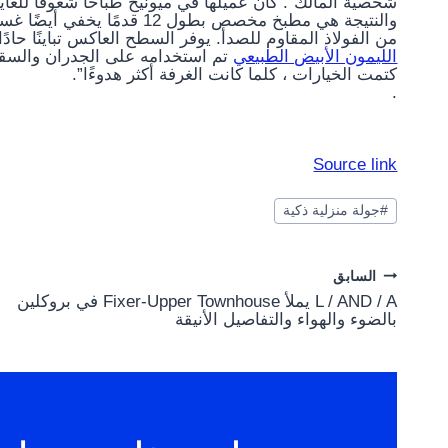
شخصية المالك”. كان عميلها في ميونيخ طباخًا شغوفًا للغاية
والنتيجة هي مطبخ مخصص بطول
من الفولاذ المقاوم للصدأ. يوفر السطح العاكس تباينًا حاد
الليمون الأبيض الطبيعي
تم استخدامه على الجدران والسقف ،
كتمت الخيارات ، كلما كانت الغرفة أكثر هدوءًا”.
.
Source link
#
جولة منزلية ذكية
Post
السابق
L / AND / A يملأ Fixer-Upper Townhouse في بروكلين
navigation
بالضوء والهواء والتفاصيل الأنيقة