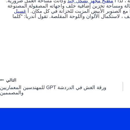
 ، لذا أ
مطبخ مجهز بشكل جيد
وكانت مساحة العمل ضرورية.
 12 قدمًا يخفي أيضًا غسالة ومساحة تخزين إضافية خلف واجهاته المصقولة المصنوعة
ًا مع الصنوبر الأبيض المزيت للخزانة في كل مكان. أ
غسيل
 لاستكمال الألوان واللوحة المقلصة. تقول أندريا: “كلما
التالي
ورقة الغش في الدردشة GPT للمهندسين المعماريين
والمصممين