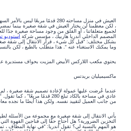
العيش في منزل مساحته 280 قدمًا مربعً
، لكن معظمنا لن يختار العيش في شقة صغيرة بينما نمضي
لجميع متعلقاتنا ، أو القلق من وجود مساحة صغيرة جدًا لل
المصمم الداخلي أندريا هاربيك ، مؤسس شركة
استوديو تصمي
بشكل مختلف: “قبل كل شيء ، قرار الانتقال إلى شقة صغيرة 
وما يمكنك الاستغناء عنه “. هذا متطلب بالطبع ، لكن بالنسبة ل
يحتوي مكعب اللاركس الأبيض المزيت بحواف مستديرة على
ماكسيميليان بريدتس
عندما عُرضت عليها عمولة لإعادة تصميم شقة صغيرة ، لم ت
عادي في مساحة بالكاد تبلغ 280 قدمًا
من جانب العميل لتقييد نفسه. ولكن هذا أيضًا ما نجده معاصرً
يأتي الانتقال إلى شقة صغيرة مع مجموعة من الأسئلة لطر
التخزين الضرورية؟ هل أحتاج حقًا إلى فناجين القهوة التي
هو المهم بالنسبة لي؟ تقول أندريا: “في نهاية المطاف ، تم