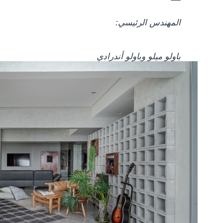
المهندس الرئيسي:
باولو ميلو وباولو أندرادي