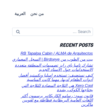
من نحن
العربية
Search
for:
RECENT POSTS
RB Tapalpa Cabin / ALMA de Arquitectos
بيت من الطوب من Birdseye | السجل المعماري
تشارك تامبا باي رايز تصميمات المنطقة متعددة
الاستخدامات حول الاستاد الجديد
كيف نستضيف: تستخدم إميليا ويكستيد أفضل
أدوات الطعام لديها، مهما كانت المناسبة
Xero Cool هي الثلاجة المضادة للثلاجة التي
يحتاجها الكوكب بشدة
قانون سود: رسامو الكاريكاتير يرسمون أكثر
اللغات العامية البريطانية فظاظة مع لغويين
ماكرين