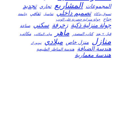
المشاريع
تجديد
المجموعات
تجاري
تصميم داخلي
ثقافي
تسوق بذكاء
تفاصيل
جامعة
جناح
جولة منزلية حصرية على الويب
سكني
جولة منزلية ذكية
زخرفة
صناعة
ماهر
مكاتب
قبل + بعد
كتاب المصدر
مباني المكاتب
منازل
ميلادي
منزل خاص
نيويورك
هندسة الضيافة
هندسة المناظر الطبيعية
هندسة معمارية