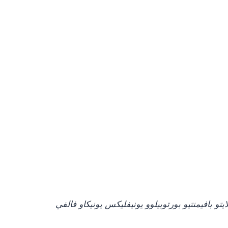
يت
و
بافيمنتي
و
بورتوبيلو
و
يونيفليكس يونيكا
و
فالفي