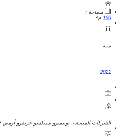
مساحة :
160
م²
سنة :
2021
الشركات المصنعة:
بونتمبو
و
سينكس
و
جريفو
و
أومني لا