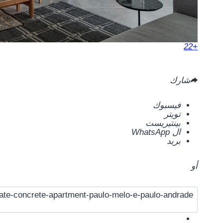
+22
شارك
فيسبوك
تويتر
بينتيريست
ال WhatsApp
بريد
أو