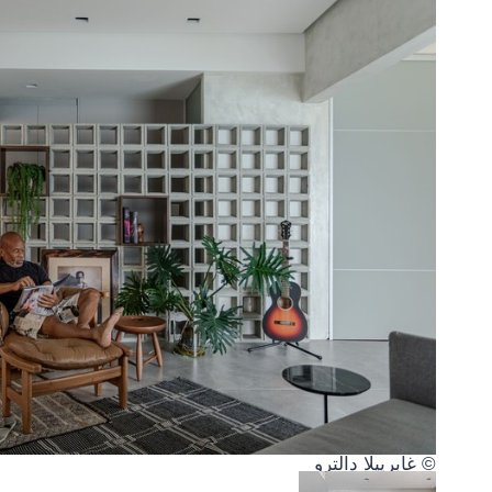
© غابرييلا دالترو