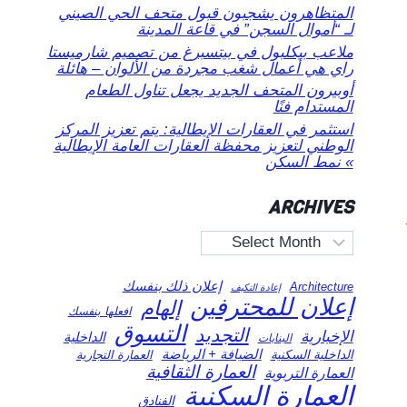
المتظاهرون يشجبون قبول متحف الحي الصيني
لـ “أموال السجن” في قاعة المدينة
ملاعب بيكلبول في بيتسبرغ من تصميم شارميستا
راي هي أعمال شغب مجردة من الألوان – هائلة
أوبيرون المتحف الجديد يجعل تناول الطعام
المستدام فنًا
استثمر في العقارات الإيطالية: يتم تعزيز المركز
الوطني لتعزيز محفظة العقارات العامة الإيطالية
» نمط السكن
ARCHIVES
Archives
إعلان ذلك بنفسك
Architecture
إعادة التكيف
إعلان للمحترفين
إلهام
افعلها بنفسك
التسوق
التجديد
الإخبارية
الداخلية
البنايات
الضيافة + الرياضة
الداخلية السكنية
العمارة التجارية
العمارة الثقافية
العمارة التربوية
العمارة السكنية
الفنادق