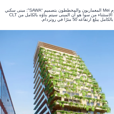
بتكليف من شركة Nice Developers & Era Contour ، يقوم Mei المعماريون والمخططون بتصميم “SAWA”: مبنى سكني
خشبي فريد من نوعه في قلب Lloydquarter في روتردام. الاستثناء من سوا هو أن المبنى سيتم بناؤه بالكامل من CLT
اعه 50 مترًا في روتردام.