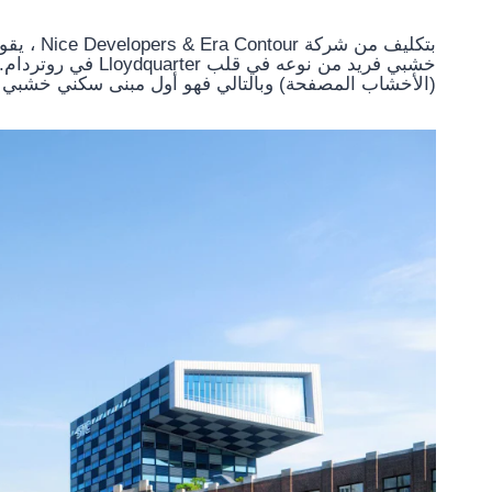
(الأخشاب المصفحة) وبالتالي فهو أول مبنى سكني خشبي بالكامل يبلغ ارتف