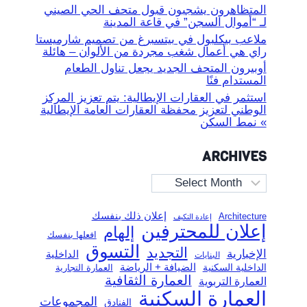
المتظاهرون يشجبون قبول متحف الحي الصيني
لـ “أموال السجن” في قاعة المدينة
ملاعب بيكلبول في بيتسبرغ من تصميم شارميستا
راي هي أعمال شغب مجردة من الألوان – هائلة
أوبيرون المتحف الجديد يجعل تناول الطعام
المستدام فنًا
استثمر في العقارات الإيطالية: يتم تعزيز المركز
الوطني لتعزيز محفظة العقارات العامة الإيطالية
» نمط السكن
ARCHIVES
Archives
إعلان ذلك بنفسك
Architecture
إعادة التكيف
إعلان للمحترفين
إلهام
افعلها بنفسك
التسوق
التجديد
الإخبارية
الداخلية
البنايات
الضيافة + الرياضة
الداخلية السكنية
العمارة التجارية
العمارة الثقافية
العمارة التربوية
العمارة السكنية
المجموعات
الفنادق