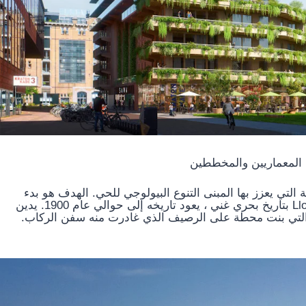
المعماريين والمخططين
 التي يعزز بها المبنى التنوع البيولوجي للحي. الهدف هو بدء
البناء في أوائل عام 2021. التاريخ البحري يتمتع Lloydquarter بتاريخ بحري غني ، يعود تاريخه إلى حوالي عام 1900. يدين
 شركة Rotterdamsche Lloyd للشحن ، التي بنت محطة على الرصيف الذي غادرت منه سفن الركاب.