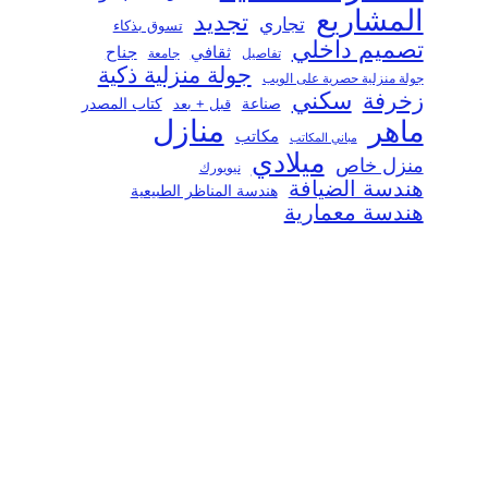
المشاريع
تجديد
تجاري
تسوق بذكاء
تصميم داخلي
ثقافي
جناح
تفاصيل
جامعة
جولة منزلية ذكية
جولة منزلية حصرية على الويب
سكني
زخرفة
صناعة
قبل + بعد
كتاب المصدر
منازل
ماهر
مكاتب
مباني المكاتب
ميلادي
منزل خاص
نيويورك
هندسة الضيافة
هندسة المناظر الطبيعية
هندسة معمارية