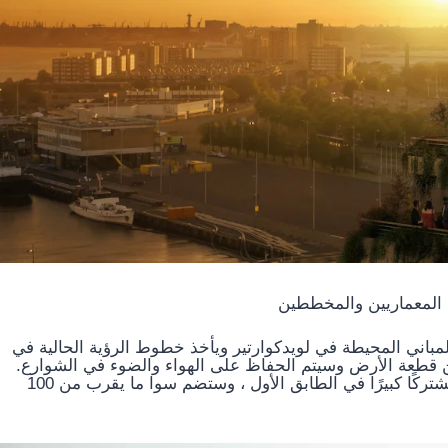
المعماريين والمخططين
المباني المحيطة في لويدكوارتير ويأخذ خطوط الرؤية الحالية في
ن قطعة الأرض وسيتم الحفاظ على الهواء والضوء في الشوارع.
يوفر شكل المبنى أيضًا تراسات فسيحة للسكان وسطحًا مشتركًا كبيرًا في الطابق الأول ، وستضم سوا ما يقرب من 100