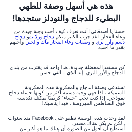
هذه هي أسهل وصفة للطهي
البطيء للدجاج والنودلز ستجدها!
حسنا يا أصدقائي! أنت تعرف كيف أحب وجبة جيدة من
وعاء الفخار. لقد جرب الكثير منكم
دجاج وزلابية
و
دجاج
دسم وأرز بري
و
وصفات وعاء الفخار ماك والجبن
وأحبهم
بقدر ما أحب.
كن مستعدا لمفضلة جديدة. هذا واحد قد يقترب من بلدي
الدجاج والأرز البري. إنه
الذي – التي
حسن.
تستدعي وصفة الدجاج والمعكرونة هذه المعكرونة
السميكة ، لذا فهي وجبة دسمة أكثر من كونها حساء دجاج
نموذجي. إذا كنت تحب “حساء” كريميًا يمكنك تكديسه
فوق البطاطس المهروسة ، فهذا يناسبك!
لقد وجدت هذه الوصفة تطفو على Facebook منذ سنوات
، لكن لم يكن هناك مصدر.
أستطيع أن أقول من الصورة أن هناك ما هو أكثر من