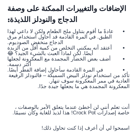
الإضافات والتغييرات الممكنة على وصفة
الدجاج والنودلز اللذيذة:
عادةً ما أقوم بتناول ملح الطعام ولكن لا داعي لهذا
الطبق. في المرة القادمة قد أحاول استخدام مرق
الدجاج منخفض الصوديوم.
أعتقد أنه يمكنني التخلص من كمية أقل من الزبدة
أيضًا. لكن لماذا العبث بالشيء الجيد؟ 😂
أضف بعض الخضار المجمدة مع المعكرونة لجعلها
أكثر دسمة.
في المرة القادمة سأحاول إضافة الفطر أيضًا.
تأكد من استخدام نودلز البيض السميكة – فالنودلز الرفيعة
العادية في ممر المعكرونة سوف تنهار.
المعكرونة المجمدة هي ما يجعلها جيدة جدًا.
أنت تعلم أنني لن أخطئ عندما يتعلق الأمر بالوصفات ،
خاصة إصدارات Crock Pot! هذا لذيذ للغاية وكان نسيمًا.
اسمحوا لي أن أعرف إذا كنت تحاول ذلك!