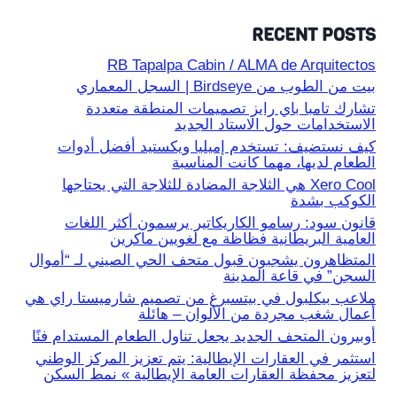
RECENT POSTS
RB Tapalpa Cabin / ALMA de Arquitectos
بيت من الطوب من Birdseye | السجل المعماري
تشارك تامبا باي رايز تصميمات المنطقة متعددة
الاستخدامات حول الاستاد الجديد
كيف نستضيف: تستخدم إميليا ويكستيد أفضل أدوات
الطعام لديها، مهما كانت المناسبة
Xero Cool هي الثلاجة المضادة للثلاجة التي يحتاجها
الكوكب بشدة
قانون سود: رسامو الكاريكاتير يرسمون أكثر اللغات
العامية البريطانية فظاظة مع لغويين ماكرين
المتظاهرون يشجبون قبول متحف الحي الصيني لـ “أموال
السجن” في قاعة المدينة
ملاعب بيكلبول في بيتسبرغ من تصميم شارميستا راي هي
أعمال شغب مجردة من الألوان – هائلة
أوبيرون المتحف الجديد يجعل تناول الطعام المستدام فنًا
استثمر في العقارات الإيطالية: يتم تعزيز المركز الوطني
لتعزيز محفظة العقارات العامة الإيطالية » نمط السكن