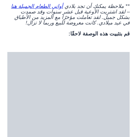
** ملاحظة يمكنك أن تجد بلادي
أواني الطعام الجميلة هنا
– لقد اشتريت الأوعية قبل عشر سنوات وقد صمدت
بشكل جميل. لقد تعاملت مؤخرًا مع المزيد من الأطباق
في عيد ميلادي. كانت معروضة للبيع وربما لا تزال!
قم بتثبيت هذه الوصفة لاحقًا: