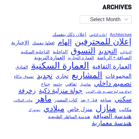
ARCHIVES
Archives
إعلان ذلك بنفسك
Architecture
إعادة التكيف
إعلان للمحترفين
إلهام
الإخبارية
افعلها بنفسك
التسوق
التجديد
الداخلية
الداخلية السكنية
البنايات
العمارة التربوية
الضيافة + الرياضة
العمارة التجارية
العمارة السكنية
العمارة الثقافية
الفنادق
المشاريع
تجديد
المجموعات
تجاري
تسوق بذكاء
تصميم داخلي
ثقافي
جناح
تفاصيل
جامعة
جولة منزلية ذكية
زخرفة
جولة منزلية حصرية على الويب
ماهر
سكني
صناعة
قبل + بعد
كتاب المصدر
مباني المكاتب
منازل
ميلادي
منزل خاص
مكاتب
نيويورك
هندسة الضيافة
هندسة المناظر الطبيعية
هندسة معمارية