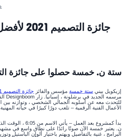
e
جائزة التصميم 2021 لأفضل اتصال تذهب إلى ستة ن. خمسة
ستة ن. خمسة حصلوا على جائزة التصميم 2021 ADONNA
إزيكويل بيني
ستة خمسة
مؤسس والفائز
جائزة التصميم 2021
مرسمه
للتحدث معه عن أسلوبه الجمالي الشخصي ، وتوازنه بين ال
الأعمال الفنية الرقمية – تلعب دورًا كبيرًا في حياته المهنية 
ن. يعتبر خمسة الآن صوتًا رائدًا على نطاق واسع في مشهد 
البرامج ، غنية بالتفاصيل ويهتم باختيار ألوان الباستيل وت