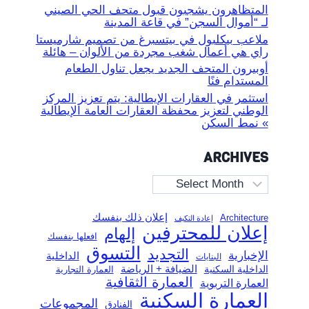
المتظاهرون يشجبون قبول متحف الحي الصيني
لـ “أموال السجن” في قاعة المدينة
ملاعب بيكلبول في بيتسبرغ من تصميم شارميستا
راي هي أعمال شغب مجردة من الألوان – هائلة
أوبيرون المتحف الجديد يجعل تناول الطعام
المستدام فنًا
استثمر في العقارات الإيطالية: يتم تعزيز المركز
الوطني لتعزيز محفظة العقارات العامة الإيطالية
» نمط السكن
ARCHIVES
Archives
إعلان ذلك بنفسك
Architecture
إعادة التكيف
إعلان للمحترفين
إلهام
افعلها بنفسك
التسوق
التجديد
الإخبارية
الداخلية
البنايات
الضيافة + الرياضة
الداخلية السكنية
العمارة التجارية
العمارة الثقافية
العمارة التربوية
العمارة السكنية
المجموعات
الفنادق