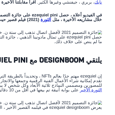
نايك
، بربري ، جيفنشي وغيرها الكثير.
اقرأ مقابلتنا الأخيرة
في الفيديو أعلاه ، حصل ezequiel pini على جائزة التصميم 2021
خلال مشاريعه الأخيرة ، مثل
الثورة
(2021) فيلم قصير حيث تقرر الأشياء اليومية الاستيلاء على شقة متخيلة ونظيفة وراقية.
ما لم ينص على خلاف ذلك.
يلتقي DESIGNBOOM مع EZEQUIEL PINI في استوديو برشلونة الخاص به
تقدم إمكانية شراء الأعمال الفنية الرقمية وجمعها والاتجار
للمصورين ومصممي النماذج ثلاثية الأبعاد وكل شخص لا يبتكر فنًا ماديًا
الثورة الأخير
على بوابة أنيقة تم بيعها في أقل من 10 دقائق.
يعرض ezequiel designboom في فيلمه القصير الأخير ، التمرد ، حيث تستحوذ الأشياء غير الرسمية على شقة راقية ونقية.