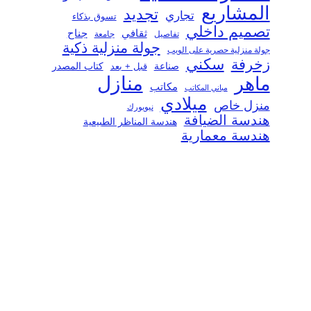
المشاريع
تجديد
تجاري
تسوق بذكاء
تصميم داخلي
ثقافي
جناح
تفاصيل
جامعة
جولة منزلية ذكية
جولة منزلية حصرية على الويب
سكني
زخرفة
صناعة
قبل + بعد
كتاب المصدر
منازل
ماهر
مكاتب
مباني المكاتب
ميلادي
منزل خاص
نيويورك
هندسة الضيافة
هندسة المناظر الطبيعية
هندسة معمارية