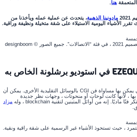
 المتعمقة
هنا
.
مادونينا الذهبية
، يتحدث عن عملية عمله ويأخذنا من
حصل ezequiel pini على تمثال مادونينا الذهبي ، جائزة التصميم 2021 ، في فئة “الاتصالات”. جميع الصور © designboom
إن ezequiel مهتم جدًا بعالم NFTs ، وتحديداً بالطريقة التي يمكن بها مساواة فن CGI بالوسائل التقليدية الأخرى. يمكن أن
 بها ، لأنها كانت لوحات أو منحوتات ، وجهات نظر جديدة
. إنه من أوائل المتبنين لتقنية blockchain ، وله
مزاد