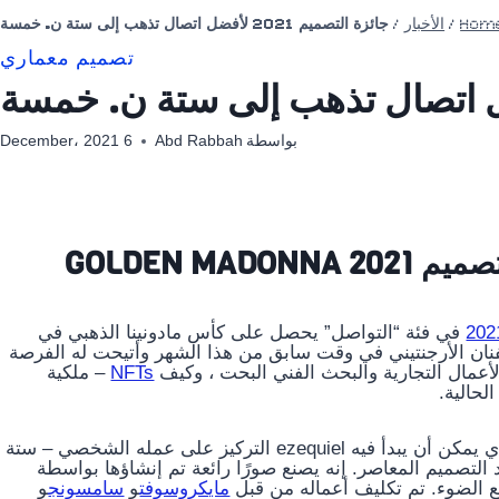
Hom
/
الأخبار
/
جائزة التصميم 2021 لأفضل اتصال تذهب إلى ستة ن. خمسة
تصميم معماري
بواسطة
Abd Rabbah
6 December، 2021
GOLDEN M
في فئة “التواصل” يحصل على كأس مادونينا الذهبي في
 الجديد في برشلونة ، إسبانيا. زار Designboom الفنان الأرجنتيني في وقت سابق من هذا الشهر وأتيحت له الفرصة
أعمال التجارية والبحث الفني البحت ، وكيف
NFTs
– ملكية
الحالية.
بدأ كمشروع بعد العمل – يأتي الاسم من 6:05 ، الوقت الذي يمكن أن يبدأ فيه ezequiel التركيز على عمله الشخصي – ستة
التصميم المعاصر. إنه يصنع صورًا رائعة تم إنشاؤها بواسطة
وزيع الضوء. تم تكليف أعماله من قبل
مايكروسوفت
و
سامسونج
و