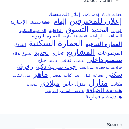
إعلان ذلك بنفسك
Architecture
إعادة التكيف
إعلان للمحترفين
إلهام
الإخبارية
افعلها بنفسك
التسوق
التجديد
الداخلية
الداخلية السكنية
البنايات
العمارة التربوية
الضيافة + الرياضة
العمارة التجارية
العمارة السكنية
العمارة الثقافية
الفنادق
المشاريع
تجديد
المجموعات
تجاري
تسوق بذكاء
تصميم داخلي
ثقافي
جناح
تفاصيل
جامعة
جولة منزلية ذكية
زخرفة
جولة منزلية حصرية على الويب
ماهر
سكني
صناعة
قبل + بعد
كتاب المصدر
مباني المكاتب
منازل
ميلادي
منزل خاص
مكاتب
نيويورك
هندسة الضيافة
هندسة المناظر الطبيعية
هندسة معمارية
Search