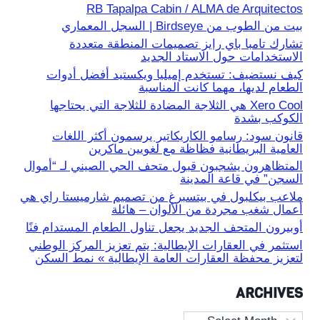
RB Tapalpa Cabin / ALMA de Arquitectos
بيت من الطوب من Birdseye | السجل المعماري
تشارك تامبا باي رايز تصميمات المنطقة متعددة
الاستخدامات حول الاستاد الجديد
كيف نستضيف: تستخدم إميليا ويكستيد أفضل أدوات
الطعام لديها، مهما كانت المناسبة
Xero Cool هي الثلاجة المضادة للثلاجة التي يحتاجها
الكوكب بشدة
قانون سود: رسامو الكاريكاتير يرسمون أكثر اللغات
العامية البريطانية فظاظة مع لغويين ماكرين
المتظاهرون يشجبون قبول متحف الحي الصيني لـ “أموال
السجن” في قاعة المدينة
ملاعب بيكلبول في بيتسبرغ من تصميم شارميستا راي هي
أعمال شغب مجردة من الألوان – هائلة
أوبيرون المتحف الجديد يجعل تناول الطعام المستدام فنًا
استثمر في العقارات الإيطالية: يتم تعزيز المركز الوطني
لتعزيز محفظة العقارات العامة الإيطالية » نمط السكن
ARCHIVES
Archives