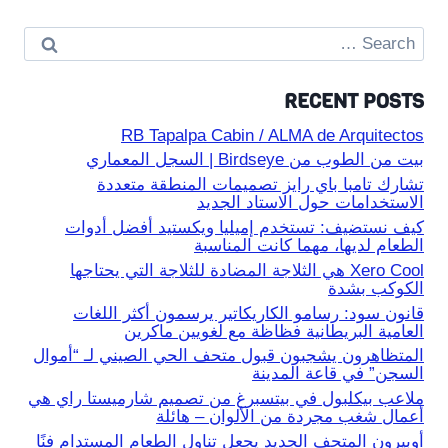
Search
for:
RECENT POSTS
RB Tapalpa Cabin / ALMA de Arquitectos
بيت من الطوب من Birdseye | السجل المعماري
تشارك تامبا باي رايز تصميمات المنطقة متعددة
الاستخدامات حول الاستاد الجديد
كيف نستضيف: تستخدم إميليا ويكستيد أفضل أدوات
الطعام لديها، مهما كانت المناسبة
Xero Cool هي الثلاجة المضادة للثلاجة التي يحتاجها
الكوكب بشدة
قانون سود: رسامو الكاريكاتير يرسمون أكثر اللغات
العامية البريطانية فظاظة مع لغويين ماكرين
المتظاهرون يشجبون قبول متحف الحي الصيني لـ “أموال
السجن” في قاعة المدينة
ملاعب بيكلبول في بيتسبرغ من تصميم شارميستا راي هي
أعمال شغب مجردة من الألوان – هائلة
أوبيرون المتحف الجديد يجعل تناول الطعام المستدام فنًا