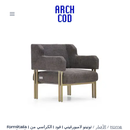
لتجاوز
لى
لمحتوى
Home
/
الأخبار
/
تونينو لامبورغيني | فود | الكراسي من Formitalia |