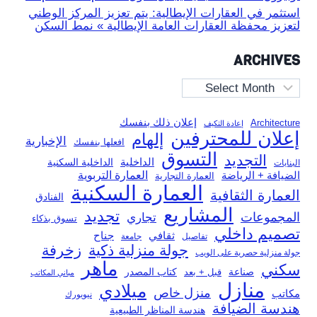
استثمر في العقارات الإيطالية: يتم تعزيز المركز الوطني
لتعزيز محفظة العقارات العامة الإيطالية » نمط السكن
ARCHIVES
Archives
إعلان ذلك بنفسك
Architecture
إعادة التكيف
إعلان للمحترفين
إلهام
الإخبارية
افعلها بنفسك
التسوق
التجديد
الداخلية
الداخلية السكنية
البنايات
العمارة التربوية
الضيافة + الرياضة
العمارة التجارية
العمارة السكنية
العمارة الثقافية
الفنادق
المشاريع
تجديد
المجموعات
تجاري
تسوق بذكاء
تصميم داخلي
ثقافي
جناح
تفاصيل
جامعة
جولة منزلية ذكية
زخرفة
جولة منزلية حصرية على الويب
ماهر
سكني
صناعة
قبل + بعد
كتاب المصدر
مباني المكاتب
منازل
ميلادي
منزل خاص
مكاتب
نيويورك
هندسة الضيافة
هندسة المناظر الطبيعية