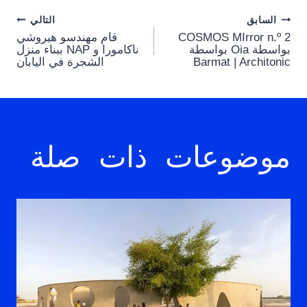
Post
السابق
التالي
COSMOS MIrror n.º 2
قام مهندسو هيروشي
navigation
بواسطة Oia بواسطة
ناكامورا و NAP ببناء منزل
Barmat | Architonic
الشجرة في اليابان
موضوعات ذات صلة