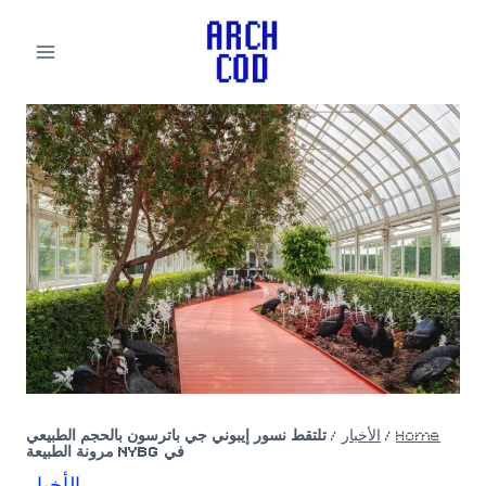
لتجاوز
لى
لمحتوى
Home
/
الأخبار
/
تلتقط نسور إيبوني جي باترسون بالحجم الطبيعي
في NYBG مرونة الطبيعة