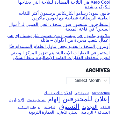
Xero Cool هي الثلاجة المضادة للثلاجة التي يحتاجها
الكوكب بشدة
قانون سود: رسامو الكاريكاتير يرسمون أكثر اللغات
العامية البريطانية فظاظة مع لغويين ماكرين
المتظاهرون يشجبون قبول متحف الحي الصيني لـ “أموال
السجن” في قاعة المدينة
ملاعب بيكلبول في بيتسبرغ من تصميم شارميستا راي هي
أعمال شغب مجردة من الألوان – هائلة
أوبيرون المتحف الجديد يجعل تناول الطعام المستدام فنًا
استثمر في العقارات الإيطالية: يتم تعزيز المركز الوطني
لتعزيز محفظة العقارات العامة الإيطالية » نمط السكن
ARCHIVES
Archives
إعلان ذلك بنفسك
Architecture
إعادة التكيف
إعلان للمحترفين
إلهام
الإخبارية
افعلها بنفسك
التسوق
التجديد
الداخلية
الداخلية السكنية
البنايات
العمارة التربوية
الضيافة + الرياضة
العمارة التجارية