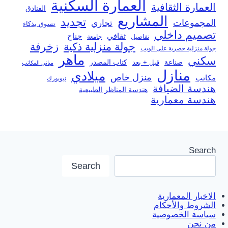
العمارة السكنية
العمارة الثقافية
الفنادق
المشاريع
تجديد
المجموعات
تجاري
تسوق بذكاء
تصميم داخلي
ثقافي
جناح
تفاصيل
جامعة
جولة منزلية ذكية
زخرفة
جولة منزلية حصرية على الويب
ماهر
سكني
صناعة
قبل + بعد
كتاب المصدر
مباني المكاتب
منازل
ميلادي
منزل خاص
مكاتب
نيويورك
هندسة الضيافة
هندسة المناظر الطبيعية
هندسة معمارية
Search
Search
الاخبار المعمارية
الشروط والأحكام
سياسة الخصوصية
من نحن