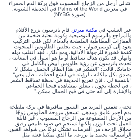
تتدلى أرجل من الزجاج المصبوب فوق بركة الدم الحمراء
في معرض Palms of the World في الحديقة الشتوية.
(صورة NYBG)
عبر العشب في
مكتبة ميرتز
، قام باترسون بزرع الأفلام
والمراجع والرسوم التوضيحية وكومة نحتية ضخمة من
القفازات المطاطية الملطخة بالدماء. لكن قلب التركيب
يعود إلى كونسرفتوار ، حيث يجلس الطاووس المنحوت
كقمة فخورة للرجولة الأدائية. ومع ذلك ، فقد انقلب ذيله
وانهار. قد يكون هناك تساقط أو ما هو أسوأ. في المعاينة ،
تحدث باترسون عن رؤية طاووس أبيض بالكامل في
جامايكا. قالت: “التفكير في هذا الطائر الجميل بشكل لا
يصدق بكل ملكاته ، لرؤيته في أبشع لحظاته ، ظل معي”.
“بالنسبة لي ، فإن تفريغ الحديقة في لحظة تساقط الشعر
، في لحظة تحول ، يتعلق بمشاهدة قبحنا الجماعي
والإشارة إلى أنه حتى في قبح الجمال ممكن.”
تحته ، تغمس المزيد من النسور مناقيرها في بركة ملطخة
بدم أحمر غامق ومذهل. تسحق مروحة الطاووس زوجًا
من الأرجل المصنوعة من الزجاج المصبوب ، غير قابلة
للعمل تحت الوزن ولكنها تستحم في ضوء طبيعي رقيق.
محلاق الزحف من الغرسات تشكل نوعًا من شواهد القبور.
الرأسمالية تحصد ما تزرعه. ما الذي يمكننا فعله مثل