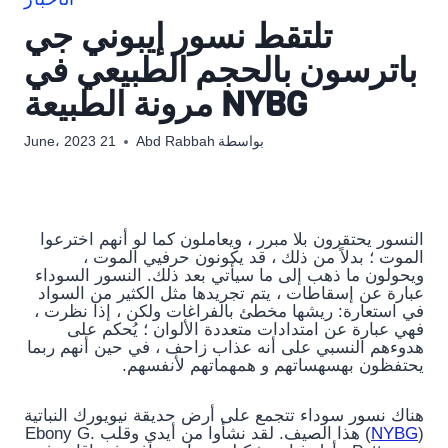
الأخبار
تلتقط نسور إيبوني جي
باترسون بالحجم الطبيعي في
NYBG مرونة الطبيعة
بواسطة
Abd Rabbah
21 June، 2023
النسور يحتقرون بلا مبرر ، ويعاملون كما لو أنهم اخترعوا
الموت ؛ بدلاً من ذلك ، قد يكونون حرفيي الموت ،
ويحولون ما ذهب إلى ما سيأتي بعد ذلك. النسور السوداء
عبارة عن إسقاطات ، يتم تجريدها مثل الكثير من السواد
في استعارة: ريشها مخطئ بالفراغات ولكن ، إذا نظرت ،
فهي عبارة عن امتدادات متعددة الألوان ؛ يُحكم على
هدوءهم النسبي على أنه عذاب زاحف ، في حين أنهم ربما
يحتفظون بهسهساتهم و همهماتهم لأنفسهم.
هناك نسور سوداء تتجمع على أرض حديقة نيويورك النباتية
(
NYBG
) هذا الصيف. لقد نشأوا من أيدي وقلب Ebony G.