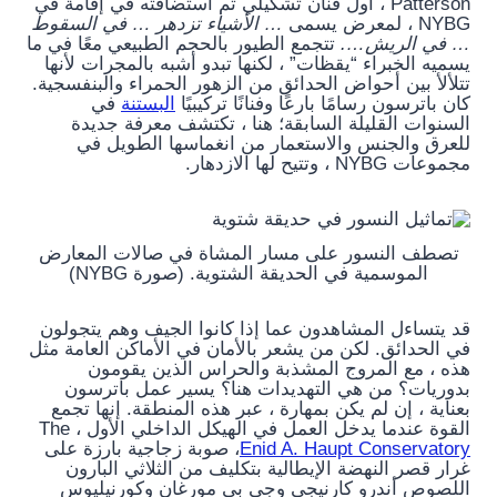
Patterson ، أول فنان تشكيلي تم استضافته في إقامة في
NYBG ، لمعرض يسمى
… الأشياء تزدهر … في السقوط
… في الريش….
تتجمع الطيور بالحجم الطبيعي معًا في ما
يسميه الخبراء “يقظات” ، لكنها تبدو أشبه بالمجرات لأنها
تتلألأ بين أحواض الحدائق من الزهور الحمراء والبنفسجية.
كان باترسون رسامًا بارعًا وفنانًا تركيبيًا
البستنة
في
السنوات القليلة السابقة؛ هنا ، تكتشف معرفة جديدة
للعرق والجنس والاستعمار من انغماسها الطويل في
مجموعات NYBG ، وتتيح لها الازدهار.
تصطف النسور على مسار المشاة في صالات المعارض
الموسمية في الحديقة الشتوية. (صورة NYBG)
قد يتساءل المشاهدون عما إذا كانوا الجيف وهم يتجولون
في الحدائق. لكن من يشعر بالأمان في الأماكن العامة مثل
هذه ، مع المروج المشذبة والحراس الذين يقومون
بدوريات؟ من هي التهديدات هنا؟ يسير عمل باترسون
بعناية ، إن لم يكن بمهارة ، عبر هذه المنطقة. إنها تجمع
القوة عندما يدخل العمل في الهيكل الداخلي الأول ، The
Enid A. Haupt Conservatory
، صوبة زجاجية بارزة على
غرار قصر النهضة الإيطالية بتكليف من الثلاثي البارون
اللصوص أندرو كارنيجي وجي بي مورغان وكورنيليوس