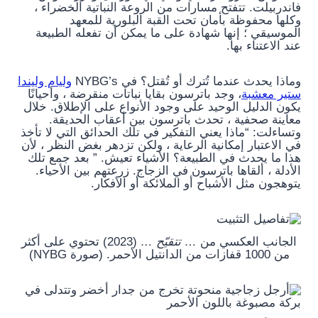
فاندربيلت. تتفتح مسارات من الروعة النباتية الخضراء ،
وكلها محفوظة بأمان تحت القبة البلورية للمعهد
الموسيقي ؛ إنها شهادة على ما يمكن أن تفعله الطبيعة
عند الاعتناء بها.
وماذا يحدث عندما تُترك أو تُقتل؟ في NYBG’s
وليام وليندا
ستير معشبة
، وجد باترسون بقايا نباتات منقرضة ، وأحيانًا
يكون الدليل الوحيد على وجود الأنواع على الإطلاق. خلال
معاينة صحفية ، تحدث باترسون بين أعقاب الحديقة.
وتساءلت: “ماذا يعني التفكير في تلك الحدائق التي لا تأخذ
في الاعتبار إمكانية الرعاية ، ولكن تزدهر بغض النظر ، لأن
هذا ما يحدث في الطبيعة؟ الأشياء تعيش. ” بعد جمع تلك
الأدلة ، ألقاها باترسون في الزجاج. زرعتهم بين الأحياء.
يتوهجون مثل الأشباح أو الملائكة أو الأفكار.
الجانب العكسي من
… تتقيّح …
(2023) تحتوي على أكثر
من 1000 قفازات من الدانتيل الأحمر. (صورة NYBG)