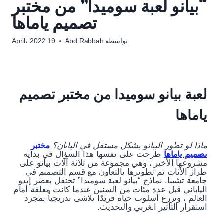
“بيانو لعبة سوميدا” من مختبر
تصميم ياماها
بواسطة
Abd Rabbah
19 April، 2022
لعبة بيانو سوميدا من مختبر تصميم
ياماها
ماذا لو تطور البيانو بشكل مستقل في اليابان؟
مختبر
تصميم ياماها
طرحت على نفسها هذا السؤال في بداية
مشروعها الأخير ، وهي مجموعة من ثلاثة آلات بيانو على
طراز الأثاث تم تطويرها بالتعاون مع قسم التصميم في
جامعة تشيبا. نماذج “بيانو لعبة سوميدا” تحتفل بعصر إيدو
الياباني قبل عدة مئات من السنين عندما كانت مغلقة أمام
العالم ، وتزرع أسلوب حياة فريدًا تلاشى تدريجياً بمجرد
استقرار التأثير الغربي والتحديث.