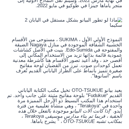
في نهاية مارس 2022. وسيتم نقل النماذج الأولية إلى
متجر ياماها جينزا في طوكيو في مايو 2022.
سكيما
النموذج الأولي الأول ، SUKIMA ، مستوحى من الأقسام
الخشبية الشفافة الموجودة في منازل Nagaya الضيقة
والمفتوحة في Edo-Sumida. بنيت في الأصل كشاشات
عمودية قائمة بذاتها تزيد من الاستخدام المكاني إلى
أقصى حد ، وقد أعيد تصور الأقسام هنا كأشرطة معدنية
تعمل كوحدات صوت. تبرز من القضبان لوحة مفاتيح
صغيرة تتميز بأنماط على الطراز الياباني القديم تُعرف
باسم “أسانوها”.
يعيد بيانو OTO-TSUKUE تخيل مكتب الكتابة الياباني
القديم “Fudukue” بلوحة مفاتيح مثبتة على جانب واحد. تم
استخدام هذا المكتب البسيط ذو الأرجل المميزة مرة
واحدة في “Terakoya” ، وهي منشأة تعليمية من فترة
إيدو. “
إذا كانت آلات البيانو موجودة بالفعل خلال هذه
الحقبة ، فربما تم بناء مدارس موسيقى Terakoya ،
بمكاتب تشبه OTO-TSUKUE ، ”
يشرح ياماها.