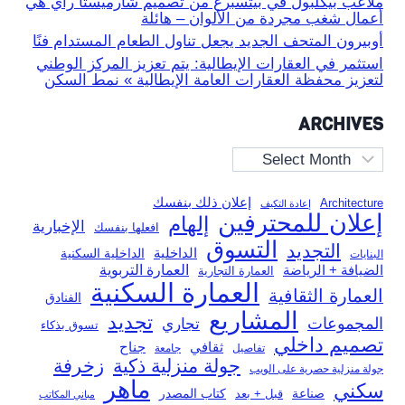
ملاعب بيكلبول في بيتسبرغ من تصميم شارميستا راي هي
أعمال شغب مجردة من الألوان – هائلة
أوبيرون المتحف الجديد يجعل تناول الطعام المستدام فنًا
استثمر في العقارات الإيطالية: يتم تعزيز المركز الوطني
لتعزيز محفظة العقارات العامة الإيطالية » نمط السكن
ARCHIVES
Archives
إعلان ذلك بنفسك
Architecture
إعادة التكيف
إعلان للمحترفين
إلهام
الإخبارية
افعلها بنفسك
التسوق
التجديد
الداخلية
الداخلية السكنية
البنايات
العمارة التربوية
الضيافة + الرياضة
العمارة التجارية
العمارة السكنية
العمارة الثقافية
الفنادق
المشاريع
تجديد
المجموعات
تجاري
تسوق بذكاء
تصميم داخلي
ثقافي
جناح
تفاصيل
جامعة
جولة منزلية ذكية
زخرفة
جولة منزلية حصرية على الويب
ماهر
سكني
صناعة
قبل + بعد
كتاب المصدر
مباني المكاتب