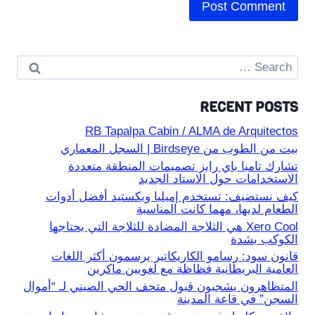
Search
for:
RECENT POSTS
RB Tapalpa Cabin / ALMA de Arquitectos
بيت من الطوب من Birdseye | السجل المعماري
تشارك تامبا باي رايز تصميمات المنطقة متعددة
الاستخدامات حول الاستاد الجديد
كيف نستضيف: تستخدم إميليا ويكستيد أفضل أدوات
الطعام لديها، مهما كانت المناسبة
Xero Cool هي الثلاجة المضادة للثلاجة التي يحتاجها
الكوكب بشدة
قانون سود: رسامو الكاريكاتير يرسمون أكثر اللغات
العامية البريطانية فظاظة مع لغويين ماكرين
المتظاهرون يشجبون قبول متحف الحي الصيني لـ “أموال
السجن” في قاعة المدينة