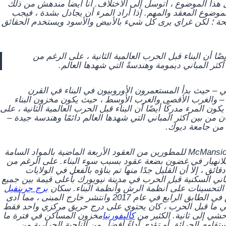
ذا الموضوع ، أتوسل إلى الاختلاف. أنا أيضا مندهش من ذلك
وضوع المعقد والمهم. إذا أراد المرء أن يجادل بشدة ، فيجب
حة ؛ لكن غراي يرى كل شيء بالأبيض والأسود ويستخدم الحقائق
ا أن البناء قبل الحرب العالمية الثانية ، على الرغم من
ر المباني ديمومة وهندسةً التي شهدها العالم.
بي – حيث بدأ المستعمرون الأوروبيون في البناء في القرن
 والغرب الأقصى والغرب الأوسط ، حيث يكون مخزون البناء
ن المرء مدركًا أيضًا أن البناء قبل الحرب العالمية الثانية ، على
ن بين أكثر المباني التي شهدها العالم دائمًا وهندسة جيدة –
ن جامعة ديوك.
السلامة من الحرائق هي رنجة حمراء هنا. تمتلئ شركة McMansions للمطورين من العقود الأربعة الماضية بالمواد السامة
 للانهيار في غضون بضعة عقود بسبب سوء البناء. على الرغم من
ق ، إلا أن القليل جدًا منها تم بناؤه بالفعل في الولايات
باني السكنية قبل الحرب في مدينة نيويورك بأعلى قيمة بين جميع
عض التحسينات على أنظمة الرش وأنظمة البناء. سكان
برج جرينفيل
بالكاد شعرت بالأمان عندما اندلع حريق في الطابق الرابع في عام 2017 وانتشر خارج المبنى ، مما أدى
 على عكس مباني ما قبل الحرب ، كان يحتوي على درج حريق مركزي واحد فقط
حشي إلى ثانية. الكثير من
كاليفورنيا
مخزون المساكن في فترة ما
ستقاوم الحرائق أو تؤدي أداءً أفضل من الناحية الحرارية من