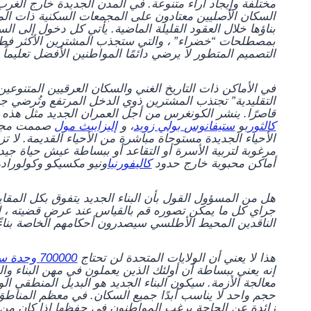
مختلفة وإيجاد آراء متنوعة. في المدن الجديدة خارج الغرب
السكان الأصليين معتادون على المجمعات السكنية ذات المنا
بناؤها خلال العقود القليلة الماضية. يأتي كل دخول إلى الس
بمصطلحات “خضراء” ، والتي ستجذب المشترين الأكثر فطنة
التصميم المتطور لا يرضي دائمًا المواطنين الأفضل تعليماً 
في الأماكن ذات التاريخ الغني والسكان العرقيين المتنوعين
التقليدية” تجتذب المشترين ذوي الدخل المرتفع وتُرضي جميع 
قاصرًا. ينشر الكونغرس من أجل العمران الجديد مثل هذه
كالثورب
و
ستيفانوس بولي زويد
، و
إليزابيث مول
الأحياء الجديدة مستوحاة مباشرة من الأحياء القديمة. لا 
مرغوبة لتربية الأسرة أو التقاعد أو ببساطة عيش حياة جيدة
أماكن محبوبة خارج حدود
كاليفورنيا
ونيو مكسيكو وكولورادو
هل من المسؤول القول بأن البناء الجديد يتفوق بكل المقاي
جراي
كل ما يمكن تصوره
قم بالقياس عند عرض قضيته ، لذل
الناقدين
المحيط الأطلسي
سيصدرون أحكامهم الخاصة بناءً
هذا لا يعني أن الولايات المتحدة لن تحتاج
700000 وحدة سكنية
إنه يعني ببساطة أن أولئك الذين يعملون في مهن البناء و
معالجة الأزمة. سيكون البناء الجديد هو البديل المنطقي ال
حجم واحد لا يناسب أبدًا جميع السكان. في معظم المنا
زائدة عن الحاجة يرغب المواطنون في حفظها إذا كان من 