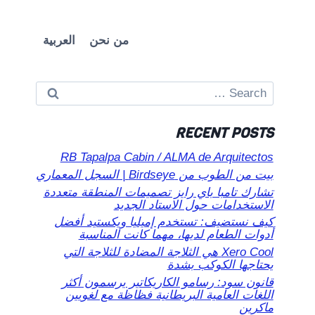
من نحن
العربية
Search
for:
RECENT POSTS
RB Tapalpa Cabin / ALMA de Arquitectos
بيت من الطوب من Birdseye | السجل المعماري
تشارك تامبا باي رايز تصميمات المنطقة متعددة
الاستخدامات حول الاستاد الجديد
كيف نستضيف: تستخدم إميليا ويكستيد أفضل
أدوات الطعام لديها، مهما كانت المناسبة
Xero Cool هي الثلاجة المضادة للثلاجة التي
يحتاجها الكوكب بشدة
قانون سود: رسامو الكاريكاتير يرسمون أكثر
اللغات العامية البريطانية فظاظة مع لغويين
ماكرين