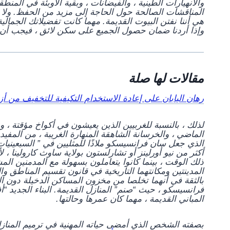
والانهيارات الطينية ، والفيضانات ، وبقية الأوبئة في المنط
المناقشات الصالحة حول الحاجة إلى مزيد من الحفظ. ولا ش
هي أننا نفتن البيوت القديمة. مهما كانت تفضيلاتك الجمالي
وإذا أردنا ضمان حصول الجميع على سكن لائق ، فيجب أن نب
مقالات لها صلة
رهان اليابان على إعادة الاستخدام التكيفية للتخفيف من أز
الماضي ، والخرسانة الشاهقة المنهارة الغريبة ، من المفي
الذي جعل سان فرانسيسكو ملاذًا للمثليين في ” السبعينيا
أكثر من نيو أورلينز أو تشارلستون بولاية ساوث كارولينا ، 
ذلك الوقت ، بينما كانوا يتعاملون بسهولة مع المدمنين ا
المدينتين ومكانتهما التاريخية في قانون تقسيم المناطق وا
بالثقة في أنهما تخلصا من مخزون المساكن الدخيلة دون ا
فرانسيسكو ، حيث “صنم” المنازل القديمة. البناء الجديد 
المباني القديمة ، مهما كان عمرها وحالتها.
بصفته الشخص الذي أمضى حياته المهنية في ترميم المنازل ا