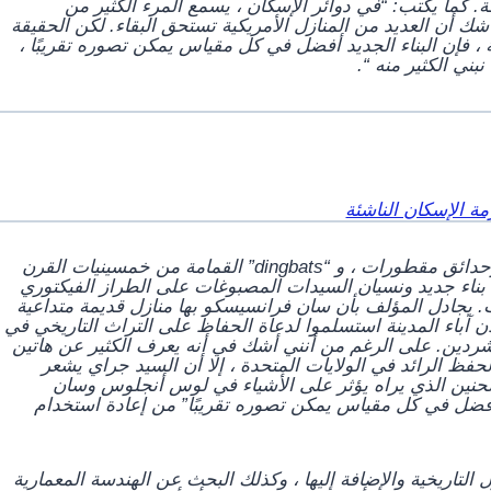
قة. كما يكتب:
“في دوائر الإسكان ، يسمع المرء الكثير من
ك أن العديد من المنازل الأمريكية تستحق البقاء. لكن الحقيقة
ة ، فإن البناء الجديد أفضل في كل مقياس يمكن تصوره تقريبًا ،
ني الكثير منه “.
مة الإسكان الناشئة
لذلك ، بالنسبة للغربيين الذين يعيشون في أكواخ مؤقتة ، وحدائق مقطورات ، و “dingbats” القمامة من خمسينيات القرن
د بناء جديد ونسيان السيدات المصبوغات على الطراز الفيكتوري
ت. يجادل المؤلف بأن سان فرانسيسكو بها منازل قديمة متداعية
لأن آباء المدينة استسلموا لدعاة الحفاظ على التراث التاريخي في
لمشردين. على الرغم من أنني أشك في أنه يعرف الكثير عن هاتين
لحفظ الرائد في الولايات المتحدة ، إلا أن السيد جراي يشعر
لحنين الذي يراه يؤثر على الأشياء في لوس أنجلوس وسان
“أفضل في كل مقياس يمكن تصوره تقريبًا” من إعادة استخدام
لتاريخية والإضافة إليها ، وكذلك البحث عن الهندسة المعمارية