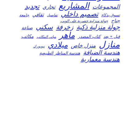
المشاريع
تجديد
المجموعات
تجاري
تصميم داخلي
ثقافي
تسوق بذكاء
تفاصيل
جامعة
جناح
جولة منزلية حصرية على الويب
سكني
جولة منزلية ذكية
زخرفة
صناعة
ماهر
مكاتب
قبل + بعد
كتاب المصدر
مباني المكاتب
منازل
ميلادي
منزل خاص
نيويورك
هندسة الضيافة
هندسة المناظر الطبيعية
هندسة معمارية