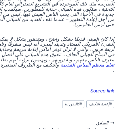
التحتية ، ستكون هذه المباني جذابة للمطورين. سيكسب الب
جديدة في الأحياء التي يحب الناس العيش فيها. ليس من ا
من أجل إعادة التطوير – عندما تقف العديد من المباني المم
حتى لوس أنجلوس).
إذا كان المبنى قديمًا بشكل واضح ، ومتدهور بشكل لا يمكن إ
الشيء الأمريكي المعتاد وتدينه لمجرد أنه ليس مشرقًا ولامع
أربعة قرون ، والتي لا تزال توفر أماكن إقامة مريحة وجذا
يتعرف الناس معهم ، ويقدرونهم ، ويهتمون برؤية أنهم يظلو
تعلم معظم المباني القديمة
والتكيف مع الظروف المتغيرة 
.
Source link
#
إعادة التكيف
#
كاليفورنيا
Post
السابق