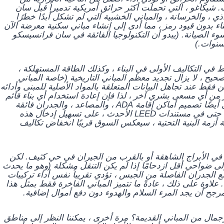
شيكاغو ، التي تحملت أكثر حرائق أمريكية تدميراً قبل سان
ي ، والخرسانة ، والمباني الخشبية التي لم تشكل أبدًا خطرًا
ء بدون قيود رمز ، مما أدى إلى إنشاء مباني سكنية معرضة الآن
 الصيانة. (يبدو أن التكنولوجيا الفائقة في سان فرانسيسكو
نوات.)
ي التكاليف الأولى في البناء ، وكذلك الطاقة المستهلكة ،
حيح ، لا يزال تجديد معظم المباني التاريخية (خاصة المباني
 فقط عند تجاهل البيانات المتعلقة بالمواد الأصلية للمبنى وأدائه
ر من أي مسعى بشري آخر ، لذا فإن إعادة استخدام أي بناء قائم
سيقلل من هذه المساهمة في مدافن النفايات. من الأسهل أيضًا تصميم أماكن إقامة ADA ، والمصاعد ، والجدران فائقة
العزل في المباني الجديدة. تعمل معايير التصميم الأفضل ، حتى في مستندات LEED الأحدث ، على تسهيل إدخال هذه
 أزمة البنية التحتية ، سيعكس السوق قريبًا انخفاض تكاليف
 في الأبراج الشاهقة أو بالقرب من الجيران في حي كثيف. لكن
 إلى ضواحي أقل ازدحامًا إذا لم يكن التنقل مشكلة (وهو ما يحدث
 مع الجدران الفاصلة من الجبس ، تؤدي تقريباً نفس أداء تركيبات
علاوة على ذلك ، عادةً ما تتميز المباني الفاخرة فقط بمثل هذا
جح أن يجد المرء السلام والهدوء دون دفع أموال إضافية.
جمال من المباني القديمة؟ مرة أخرى ، يمكننا النظر إلى مناطق