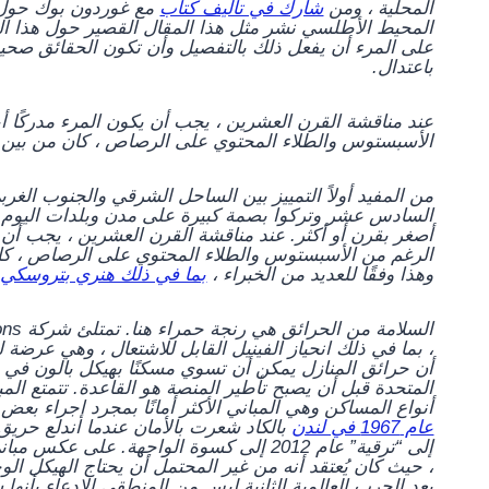
المحلية ، ومن
شارك في تأليف كتاب
مع غوردون بوك حول ه
المحيط الأطلسي
نشر مثل هذا المقال القصير حول هذا الم
على المرء أن يفعل ذلك بالتفصيل وأن تكون الحقائق صحي
باعتدال.
عند مناقشة القرن العشرين ، يجب أن يكون المرء مدركًا أيضً
الأسبستوس والطلاء المحتوي على الرصاص ، كان من بين أكث
من المفيد أولاً التمييز بين الساحل الشرقي والجنوب الغر
السادس عشر وتركوا بصمة كبيرة على مدن وبلدات اليوم –
أصغر بقرن أو أكثر. عند مناقشة القرن العشرين ، يجب أن يكو
الرغم من الأسبستوس والطلاء المحتوي على الرصاص ، كان م
وهذا وفقًا للعديد من الخبراء ،
بما في ذلك هنري بتروسكي
م
، بما في ذلك انحياز الفينيل القابل للاشتعال ، وهي عرضة
أن حرائق المنازل يمكن أن تسوي مسكنًا بهيكل بالون في دقائ
المتحدة قبل أن يصبح تأطير المنصة هو القاعدة. تتمتع الم
أنواع المساكن وهي المباني الأكثر أمانًا بمجرد إجراء ب
عام 1967 في لندن
إلى “ترقية” عام 2012 إلى كسوة الواجهة.
، حيث كان يُعتقد أنه من غير المحتمل أن يحتاج الهيكل الو
بعد الحرب العالمية الثانية ليس من المنطقي الادعاء بأنها 