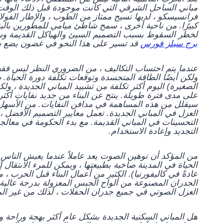
مباني الساحل الشرقي التي كانت موجودة قبل ذلك الوقت. 
فرانسيسكو ، لديها نسيج ممتاز من الطوب ، والإطار الفولاذ
كبيرًا. من ناحية أخرى ، سمح شاطئ ميامي للمطورين بالبنا
لخطر السقوط بسبب التصميم السيئ والهياكل القديمة وسوء
برج سيلز فورس
قد تسير على هذا النحو في غضون بضع س
عندما يتم احتساب التكاليف ، من الضروري النظر ليس فقط ف
ولكن أيضًا الطاقة المتجسدة وتوقعات تكلفة دورة الحياة. ص
الصغيرة) اليوم أكثر تكلفة من تشييد المباني الجديدة ، ولكن
على مدى فترة طويلة. ينتج عن البناء من جديد نفايات أكث
التحسينات في المباني القديمة. مع بدء الحكومة في معالجة
التجديد وإعادة الاستخدام.
من المؤكد أن توهين الصوت يعد عاملاً عندما يعيش الناس
الحياة في المدينة صاخبة بطبيعتها ، ويمكن للمرء الانتقال
عادةً في كاليفورنيا). الكثير من أعمال البناء قبل الحرب ،
الجدران المصنوعة من ألواح الجبس المعزولة بدرجة عالية. 
العزل الصوتي في جميع جدران الحفلات ، لذلك من غير المر
هل المباني السكنية الجديدة بشكل عام أكثر بهجة وراحة و