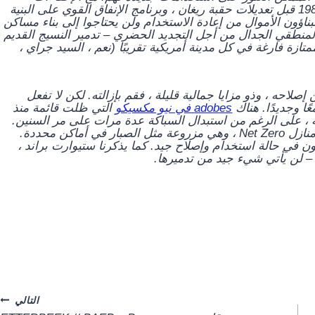
الضريبية مثل تلك الموجودة في التشريع الفيدرالي لعام 1983 قبل تعديلات حقبة ريغان ، وبرنامج الإنفاق القوي على البنية
ناؤون الأموال من إعادة الاستخدام ولن يحتاجوا إلى بناء مساكن
لمنطقي الجدال من أجل التجديد الحضري – تدمير النسيج القديم
تازة فارغة في كل مدينة أمريكية تقريبًا (نعم ، السيد جراي ،
صلاحه ، وذو مزايا جمالية قليلة ، فقم بإزالته. لكن لا تفعل
ًا وجديدًا. هناك
adobes في نيو مكسيكو
التي ظلت قائمة منذ
بة ، على الرغم من استبدال السباكة عدة مرات على مر السنين.
في المناخ الجبلي الجاف ، تتفوق هذه المباني على أفضل منازل Net Zero ، وهي مزروعة مثل الصبار في أماكن محددة.
ن في حالة استخدام وإصلاح جيد. كما يذكرنا ستيوارت براند ،
– لن يأتي شيء جيد من تدميرها.
التالي