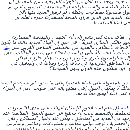
 ، حيث يوجد عدد أقل من الأحياء التاريخية ، من المحتمل أن
ظر الطبيعية والغنية بالراحة أو المجتمعات المسورة التي تم
وق مصحوبًا بمطالبات باهظة ، تم ترميز العديد منها الآن
. العديد من الذين قرأوا
الحافة المشتركة
سوف تعلم أن
في أمتنا المنقسمة.
 ، هناك بحث كبير يشير إلى أن “التمدن والهندسة المعمارية
مالكي المنازل تقريبًا ، في حين أن البناء الجديد دائمًا ما يكون
 الأبحاث بانتظام ، والعديد من مخططي الساحل الغربي مثل
بيتر
صممت مجتمعات ناجحة بناءً على دراسات CNU. في معظم الحالات ، فإن
تزال تشارلستون باتري و كوينز فوريست هيلز جاردنز أماكن
. المناطق التاريخية في سانتا باربرا وسانتا في وليدفيل هي
. أين ستكون هذه الدول بدون السياحة؟
يس المعقولة على البناء القديم؟ على ما يبدو ، لم يستخدم السيد
ك لا يمكنني القول إنني مقتنع بأنه على صواب. آمل أن القراء
 على أدلة أوسع مما قدمه.
كل عام لسد فجوة الإسكان الهائلة على مدى 10 سنوات.
التخطيط والتصميم يجب أن يبحثوا عن جميع الحلول المناسبة عند
وحيد في العديد من المناطق ، ولكن عند اختيار المساكن ، فإن
طق الحضرية ، توجد مباني مكاتب ومستودعات وكنائس ومدارس
الممكن العثور على استخدامات جديدة لهم. مع الإعفاءات