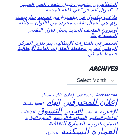
المتظاهرون يشجبون قبول متحف الحي الصيني
لـ “أموال السجن” في قاعة المدينة
ملاعب بيكلبول في بيتسبرغ من تصميم شارميستا
راي هي أعمال شغب مجردة من الألوان – هائلة
أوبيرون المتحف الجديد يجعل تناول الطعام
المستدام فنًا
استثمر في العقارات الإيطالية: يتم تعزيز المركز
الوطني لتعزيز محفظة العقارات العامة الإيطالية
» نمط السكن
ARCHIVES
Archives
إعلان ذلك بنفسك
Architecture
إعادة التكيف
إعلان للمحترفين
إلهام
افعلها بنفسك
التسوق
التجديد
الإخبارية
الداخلية
البنايات
الضيافة + الرياضة
الداخلية السكنية
العمارة التجارية
العمارة الثقافية
العمارة التربوية
العمارة السكنية
الفنادق