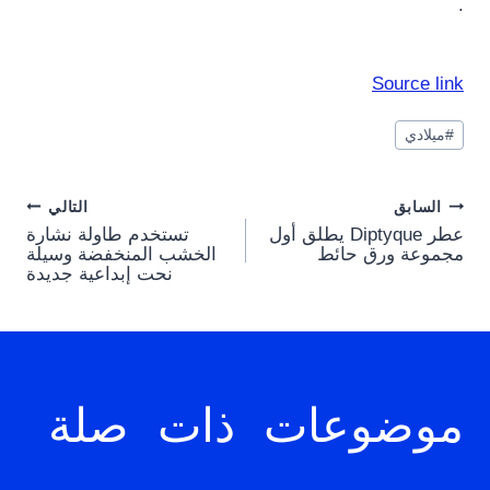
.
Source link
وسوم
#
ميلادي
المقال:
Post
السابق
التالي
عطر Diptyque يطلق أول
تستخدم طاولة نشارة
navigation
مجموعة ورق حائط
الخشب المنخفضة وسيلة
نحت إبداعية جديدة
موضوعات ذات صلة