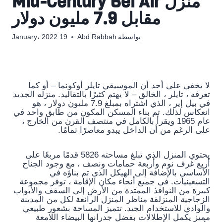
منزل Mid-Century Bel Air
مقابل 7.9 مليون دولار
بواسطة
Abd Rabbah
19 January، 2022
لا يخفى على أحد أن الموسيقي تايلر أوكونما – أو كما
تعرفه ، تايلر ، الخالق – لا يهتم كثيرًا بالتقاليد. منزله الجديد
في بيل إير ، الذي اشتراه بمبلغ 7.9 مليون دولار ، هو
انعكاس لذلك. تم بناء المسكن المكون من طابق واحد في
عام 1965 ويقرأ بالكامل في منتصف القرن من الخارج ،
على الرغم من أن الداخل يبدو معاصرًا تمامًا.
يحتوي المنزل الذي تبلغ مساحته 5826 قدمًا مربعًا على
أربع غرف نوم وأربعة حمامات ونصف ، مع وجود الجناح
الأساسي بالإضافة إلى الهيكل الذي تم بناؤه في
التسعينيات. في جميع أنحاء مكان الإقامة ، توفر مجموعة
كبيرة من النوافذ الممتدة من الأرض إلى السقف والأبواب
الزجاجية المنزلقة مناظر المنزل الرائعة لكل من المدينة
والوادي للاستخدام الجيد. تتميز المساحة بشعور طبيعي
مميز يكمل الإطلالات بفضل جدرانها البيضاء اللامعة