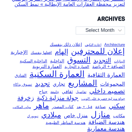
لتعزيز محفظة العقارات العامة الإيطالية » نمط السكن
ARCHIVES
Archives
إعلان ذلك بنفسك
Architecture
إعادة التكيف
إعلان للمحترفين
إلهام
الإخبارية
افعلها بنفسك
التسوق
التجديد
الداخلية
الداخلية السكنية
البنايات
العمارة التربوية
الضيافة + الرياضة
العمارة التجارية
العمارة السكنية
العمارة الثقافية
الفنادق
المشاريع
تجديد
المجموعات
تجاري
تسوق بذكاء
تصميم داخلي
ثقافي
جناح
تفاصيل
جامعة
جولة منزلية ذكية
زخرفة
جولة منزلية حصرية على الويب
ماهر
سكني
صناعة
قبل + بعد
كتاب المصدر
مباني المكاتب
منازل
ميلادي
منزل خاص
مكاتب
نيويورك
هندسة الضيافة
هندسة المناظر الطبيعية
هندسة معمارية