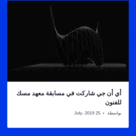
أي أن جي شاركت في مسابقة معهد مسك
للفنون
بواسطة
25 July، 2019