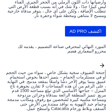
وأرضياتها ذات اللون الرملي من الحجر الجيري. الفناء
ليس كبيرًا جدًا ، ولا شك في أنه بسبب قطعة الأرض التي
تتطلب الإضافة ، ولكن على أي حال ، يتوفر مدفأة خارجية
ومسبح لا متناهي ومحطة شواء وحفرة نار.
اكتشف AD PRO
المورد النهائي لمحترفي صناعة التصميم ، يقدمه لك
محررو
المعماري هضم
أجنحة الضيوف سخية بشكل خاص ، سواء من حيث الحجم
أو في مستلزمات الحمام – يتميز أحدها بحوض استحمام
عميق بينما يوفر الآخر دشًا واسعًا بمقعد مدمج. في النهاية
، على الرغم من أن هذه المساحات لا تقارن بجوهرة تاج
المنزل – جناحها الأساسي الذي تبلغ مساحته 1500 قدم
مربع. تتميز المنطقة الرائعة بمدفأة وخزائن مزدوجة
ومساحة مكتبية كبيرة لشخصين مع رفوف ومكاتب مدمجة
وحمام جيد التهوية به نوافذ ممتدة من الأرض حتى
السقف وبلاط ورخام Calacatta وأسطح عمل.