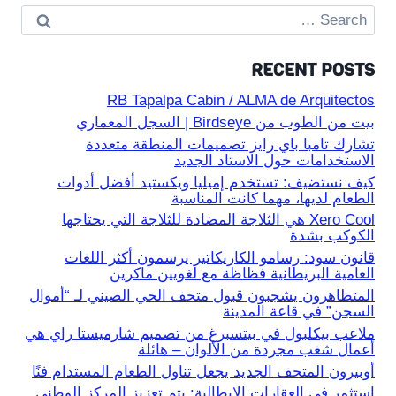
Search
for:
RECENT POSTS
RB Tapalpa Cabin / ALMA de Arquitectos
بيت من الطوب من Birdseye | السجل المعماري
تشارك تامبا باي رايز تصميمات المنطقة متعددة
الاستخدامات حول الاستاد الجديد
كيف نستضيف: تستخدم إميليا ويكستيد أفضل أدوات
الطعام لديها، مهما كانت المناسبة
Xero Cool هي الثلاجة المضادة للثلاجة التي يحتاجها
الكوكب بشدة
قانون سود: رسامو الكاريكاتير يرسمون أكثر اللغات
العامية البريطانية فظاظة مع لغويين ماكرين
المتظاهرون يشجبون قبول متحف الحي الصيني لـ “أموال
السجن” في قاعة المدينة
ملاعب بيكلبول في بيتسبرغ من تصميم شارميستا راي هي
أعمال شغب مجردة من الألوان – هائلة
أوبيرون المتحف الجديد يجعل تناول الطعام المستدام فنًا
استثمر في العقارات الإيطالية: يتم تعزيز المركز الوطني