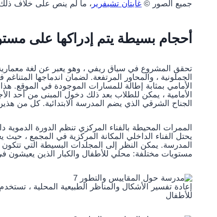
جميع الصور ©
غايتان تشيفرير
، ما لم ينص على خلاف ذلك
أحجام بسيطة يتم إدراكها على مستو
تحقق المشروع في سياق ريفي ، وهو يعبر عن لغة معمارية 
الجملونية ، والمحاور المرتفعة. لضمان اندماجها المتناغم 
الأمامي بمثابة إطالة للمسارات الموجودة في الموقع. هذا 
الأمامية ، يمكن للطلاب بعد ذلك دخول المبنى من أحد الأج
الجناح الشرقي الذي يضم المدرسة الابتدائية. كل من هذي
الممرات المحيطة بالفناء المركزي تنظم الدورة الدموية داخل 
يحتل الفناء الداخلي المكانة المركزية في المجمع ، حي
المدرسة. يمكن النظر إلى المجلدات البسيطة التي تتكون منه
مستويات مختلفة: محلي للأطفال والكبار الذين يعيشون في 
إعادة تفسير الأشكال والمناظر الطبيعية المحلية ، تستخد
للأطفال