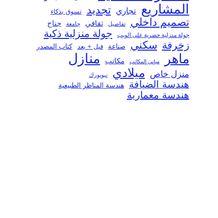
المشاريع
تجديد
تجاري
تسوق بذكاء
تصميم داخلي
ثقافي
جناح
تفاصيل
جامعة
جولة منزلية ذكية
جولة منزلية حصرية على الويب
سكني
زخرفة
صناعة
قبل + بعد
كتاب المصدر
منازل
ماهر
مكاتب
مباني المكاتب
ميلادي
منزل خاص
نيويورك
هندسة الضيافة
هندسة المناظر الطبيعية
هندسة معمارية