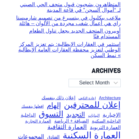
المتظاهرون يشجبون قبول متحف الحي الصيني
لـ “أموال السجن” في قاعة المدينة
ملاعب بيكلبول في بيتسبرغ من تصميم شارميستا
راي هي أعمال شغب مجردة من الألوان – هائلة
أوبيرون المتحف الجديد يجعل تناول الطعام
المستدام فنًا
استثمر في العقارات الإيطالية: يتم تعزيز المركز
الوطني لتعزيز محفظة العقارات العامة الإيطالية
» نمط السكن
ARCHIVES
Archives
إعلان ذلك بنفسك
Architecture
إعادة التكيف
إعلان للمحترفين
إلهام
افعلها بنفسك
التسوق
التجديد
الإخبارية
الداخلية
البنايات
الضيافة + الرياضة
الداخلية السكنية
العمارة التجارية
العمارة الثقافية
العمارة التربوية
العمارة السكنية
المجموعات
الفنادق