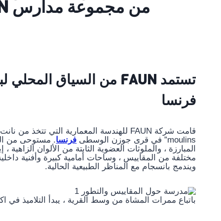
من مجموعة مدارس FAUN في المناطق الريفية بفرنسا
تستمد FAUN من السياق ال
فرنسا
قامت شركة FAUN للهندسة المعمارية التي تتخذ من نانت مقراً لها ببناء تصميم دافئ وملون
moulins” في قرى جوزن الوسطى
فرنسا
. مستوحى من الع
المبارزة ، والملوثات العضوية الثابتة من الألوان الزاهية ،
مختلفة من المقاييس ، وساحات أمامية كبيرة وأفنية داخلي
ويندمج بانسجام مع المناظر الطبيعية الحالية.
باتباع ممرات المشاة من وسط القرية ، يبدأ التلاميذ في