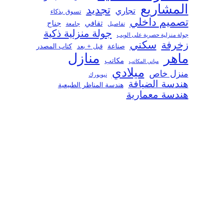
المشاريع
تجديد
تجاري
تسوق بذكاء
تصميم داخلي
ثقافي
جناح
تفاصيل
جامعة
جولة منزلية ذكية
جولة منزلية حصرية على الويب
سكني
زخرفة
صناعة
قبل + بعد
كتاب المصدر
منازل
ماهر
مكاتب
مباني المكاتب
ميلادي
منزل خاص
نيويورك
هندسة الضيافة
هندسة المناظر الطبيعية
هندسة معمارية