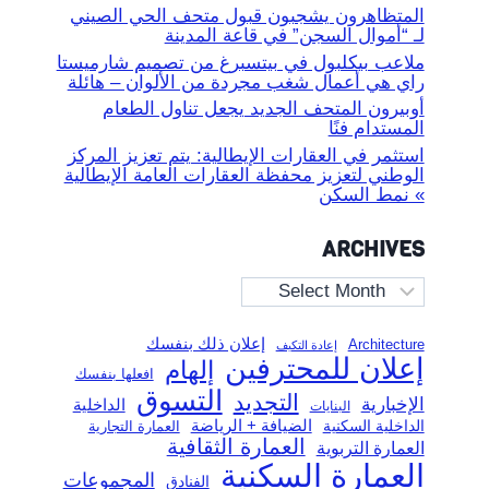
المتظاهرون يشجبون قبول متحف الحي الصيني
لـ “أموال السجن” في قاعة المدينة
ملاعب بيكلبول في بيتسبرغ من تصميم شارميستا
راي هي أعمال شغب مجردة من الألوان – هائلة
أوبيرون المتحف الجديد يجعل تناول الطعام
المستدام فنًا
استثمر في العقارات الإيطالية: يتم تعزيز المركز
الوطني لتعزيز محفظة العقارات العامة الإيطالية
» نمط السكن
ARCHIVES
Archives
إعلان ذلك بنفسك
Architecture
إعادة التكيف
إعلان للمحترفين
إلهام
افعلها بنفسك
التسوق
التجديد
الإخبارية
الداخلية
البنايات
الضيافة + الرياضة
الداخلية السكنية
العمارة التجارية
العمارة الثقافية
العمارة التربوية
العمارة السكنية
المجموعات
الفنادق