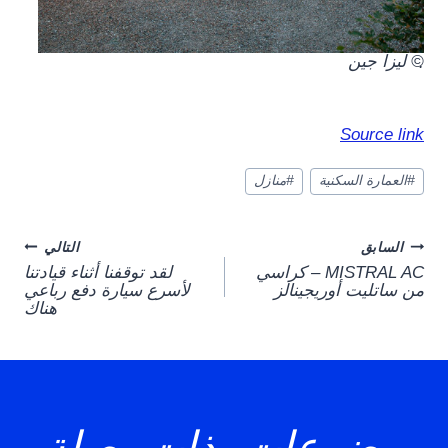
© ليزا جين
.
Source link
وسوم
#
العمارة السكنية
#
منازل
المقال:
Post
السابق
التالي
MISTRAL AC – كراسي
لقد توقفنا أثناء قيادتنا
navigation
من ساتليت أوريجينالز
لأسرع سيارة دفع رباعي
هناك