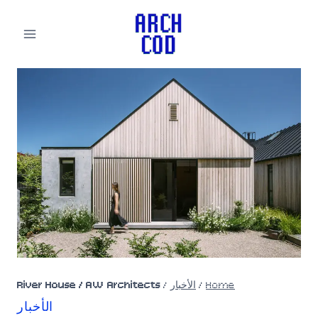
لتجاوز
لى
لمحتوى
Home
/
الأخبار
/
River House / AW Architects
الأخبار