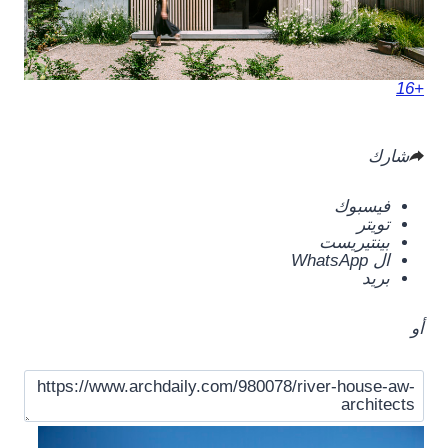
+16
شارك
فيسبوك
تويتر
بينتيريست
ال WhatsApp
بريد
أو