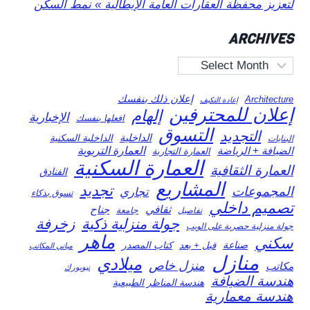
لتعزيز محفظة العقارات العامة الإيطالية » نمط السكن
ARCHIVES
Archives
إعلان ذلك بنفسك
Architecture
إعادة التكيف
إعلان للمحترفين
إلهام
الإخبارية
افعلها بنفسك
التسوق
التجديد
الداخلية
الداخلية السكنية
البنايات
العمارة التربوية
الضيافة + الرياضة
العمارة التجارية
العمارة السكنية
العمارة الثقافية
الفنادق
المشاريع
تجديد
المجموعات
تجاري
تسوق بذكاء
تصميم داخلي
ثقافي
جناح
تفاصيل
جامعة
جولة منزلية ذكية
زخرفة
جولة منزلية حصرية على الويب
ماهر
سكني
صناعة
قبل + بعد
كتاب المصدر
مباني المكاتب
منازل
ميلادي
منزل خاص
مكاتب
نيويورك
هندسة الضيافة
هندسة المناظر الطبيعية
هندسة معمارية