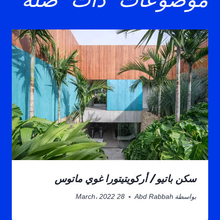
موضوعات ذات صلة
سكن باتيو / أركويتيتورا غوي ماتوس
بواسطة
Abd Rabbah
28 March، 2022