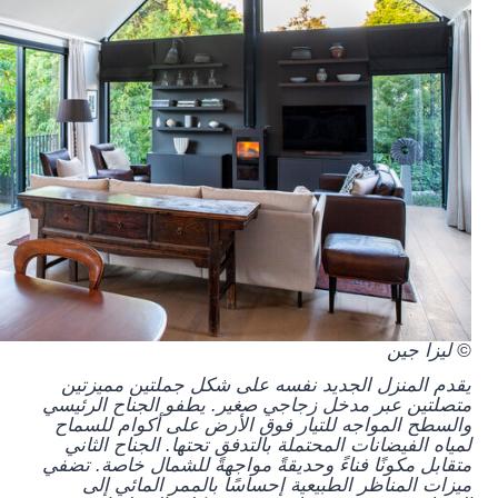
© ليزا جين
يقدم المنزل الجديد نفسه على شكل جملتين مميزتين
متصلتين عبر مدخل زجاجي صغير. يطفو الجناح الرئيسي
والسطح المواجه للتيار فوق الأرض على أكوام للسماح
لمياه الفيضانات المحتملة بالتدفق تحتها. الجناح الثاني
متقابل مكونًا فناءً وحديقةً مواجهةً للشمال خاصة. تضفي
ميزات المناظر الطبيعية إحساسًا بالممر المائي إلى