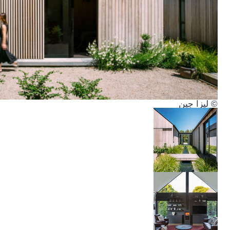
© ليزا جين