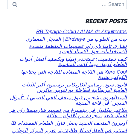
Search
for:
RECENT POSTS
RB Tapalpa Cabin / ALMA de Arquitectos
بيت من الطوب من Birdseye | السجل المعماري
تشارك تامبا باي رايز تصميمات المنطقة متعددة
الاستخدامات حول الاستاد الجديد
كيف نستضيف: تستخدم إميليا ويكستيد أفضل أدوات
الطعام لديها، مهما كانت المناسبة
Xero Cool هي الثلاجة المضادة للثلاجة التي يحتاجها
الكوكب بشدة
قانون سود: رسامو الكاريكاتير يرسمون أكثر اللغات
العامية البريطانية فظاظة مع لغويين ماكرين
المتظاهرون يشجبون قبول متحف الحي الصيني لـ “أموال
السجن” في قاعة المدينة
ملاعب بيكلبول في بيتسبرغ من تصميم شارميستا راي هي
أعمال شغب مجردة من الألوان – هائلة
أوبيرون المتحف الجديد يجعل تناول الطعام المستدام فنًا
استثمر في العقارات الإيطالية: يتم تعزيز المركز الوطني