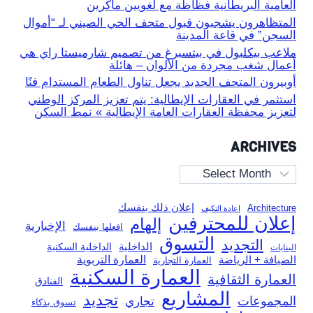
العامية البريطانية فظاظة مع لغويين ماكرين
المتظاهرون يشجبون قبول متحف الحي الصيني لـ “أموال
السجن” في قاعة المدينة
ملاعب بيكلبول في بيتسبرغ من تصميم شارميستا راي هي
أعمال شغب مجردة من الألوان – هائلة
أوبيرون المتحف الجديد يجعل تناول الطعام المستدام فنًا
استثمر في العقارات الإيطالية: يتم تعزيز المركز الوطني
لتعزيز محفظة العقارات العامة الإيطالية » نمط السكن
ARCHIVES
Archives
إعلان ذلك بنفسك
Architecture
إعادة التكيف
إعلان للمحترفين
إلهام
الإخبارية
افعلها بنفسك
التسوق
التجديد
الداخلية
الداخلية السكنية
البنايات
العمارة التربوية
الضيافة + الرياضة
العمارة التجارية
العمارة السكنية
العمارة الثقافية
الفنادق
المشاريع
تجديد
المجموعات
تجاري
تسوق بذكاء