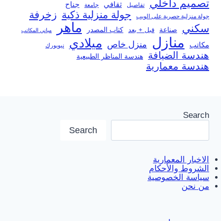
تصميم داخلي
ثقافي
جناح
تفاصيل
جامعة
جولة منزلية ذكية
زخرفة
جولة منزلية حصرية على الويب
ماهر
سكني
صناعة
قبل + بعد
كتاب المصدر
مباني المكاتب
منازل
ميلادي
منزل خاص
مكاتب
نيويورك
هندسة الضيافة
هندسة المناظر الطبيعية
هندسة معمارية
Search
Search
الاخبار المعمارية
الشروط والأحكام
سياسة الخصوصية
من نحن