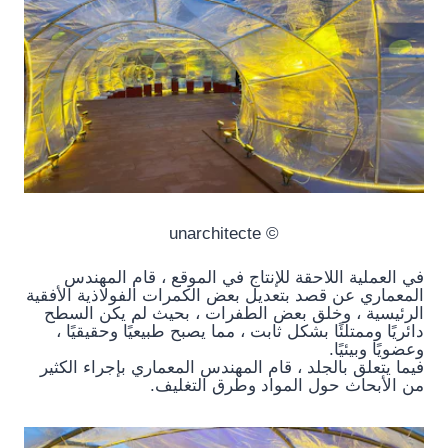
© unarchitecte
في العملية اللاحقة للإنتاج في الموقع ، قام المهندس
المعماري عن قصد بتعديل بعض الكمرات الفولاذية الأفقية
الرئيسية ، وخلق بعض الطفرات ، بحيث لم يكن السطح
دائريًا وممتلئًا بشكل ثابت ، مما يصبح طبيعيًا وحقيقيًا ،
وعضويًا وبيئيًا.
فيما يتعلق بالجلد ، قام المهندس المعماري بإجراء الكثير
من الأبحاث حول المواد وطرق التغليف.