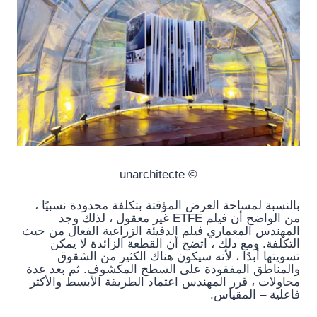
© unarchitecte
بالنسبة لمساحة العرض المؤقتة بتكلفة محدودة نسبيًا ،
من الواضح أن فيلم ETFE غير معقول ، لذلك وجد
المهندس المعماري فيلم الدفيئة الزراعية الفعال من حيث
التكلفة. ومع ذلك ، اتضح أن القطعة الزائدة لا يمكن
تسويتها أبدًا ، لأنه سيكون هناك الكثير من الشقوق
والمناطق المفقودة على السطح المكشوف. ثم بعد عدة
محاولات ، قرر المهندس اعتماد الطريقة الأبسط والأكثر
فاعلية – المقياس.