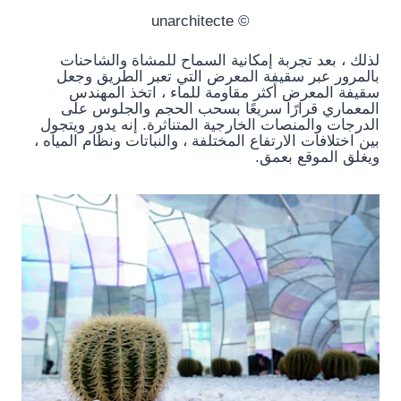
© unarchitecte
لذلك ، بعد تجربة إمكانية السماح للمشاة والشاحنات
بالمرور عبر سقيفة المعرض التي تعبر الطريق وجعل
سقيفة المعرض أكثر مقاومة للماء ، اتخذ المهندس
المعماري قرارًا سريعًا بسحب الحجم والجلوس على
الدرجات والمنصات الخارجية المتناثرة. إنه يدور ويتجول
بين اختلافات الارتفاع المختلفة ، والنباتات ونظام المياه ،
ويغلق الموقع بعمق.