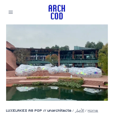
لتجاوز
لى
لمحتوى
Home
/
الأخبار
/
LUXELAKES A8 POP // unarchitecte