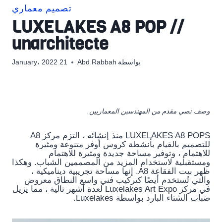
تصميم معماري
LUXELAKES A8 POP //
unarchitecte
بواسطة
Abd Rabbah
21 January، 2022
وصف نصي مقدم من المهندسين المعماريين.
LUXELAKES A8 POPS منذ إنشائه ، التزم مركز A8
للتصميم بالقيام بأنشطة كروس أوفر متنوعة ومثيرة
للاهتمام ، وتوفير مساحة جديدة ومثيرة للاهتمام
ومستقبلية لاستخدام المزيد من المصممين الشباب. وهكذا
ظهر بيت الفقاعة A8. إنها مساحة تجريبية ديناميكية ،
والتي تُستخدم أيضًا كتركيب فني واسع النطاق معروض
في مركز Luxelakes Art Expo لعدة أشهر تالية ، مما يزيل
ضباب الشتاء البارد بواسطة Luxelakes.