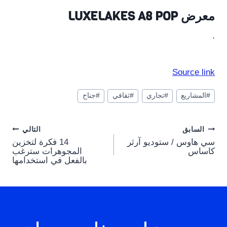
معرض LUXELAKES A8 POP
.
Source link
وسوم
#
المشاريع
#
تجاري
#
ثقافي
#
جناح
المقال:
Post
السابق
التالي
سي هاوس / ستوديو آرثر
14 فكرة لتخزين
navigation
كاساس
المجوهرات سترغب
بالفعل في استخدامها