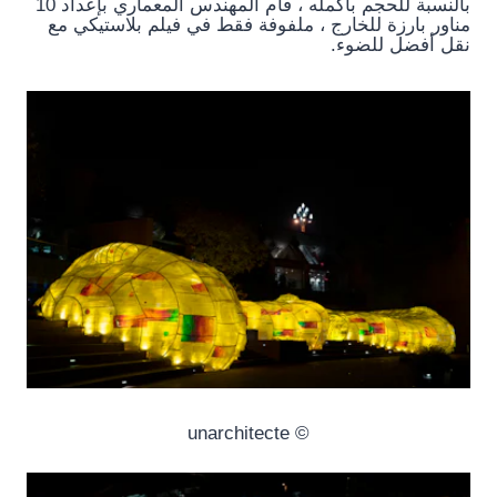
بالنسبة للحجم بأكمله ، قام المهندس المعماري بإعداد 10
مناور بارزة للخارج ، ملفوفة فقط في فيلم بلاستيكي مع
نقل أفضل للضوء.
© unarchitecte