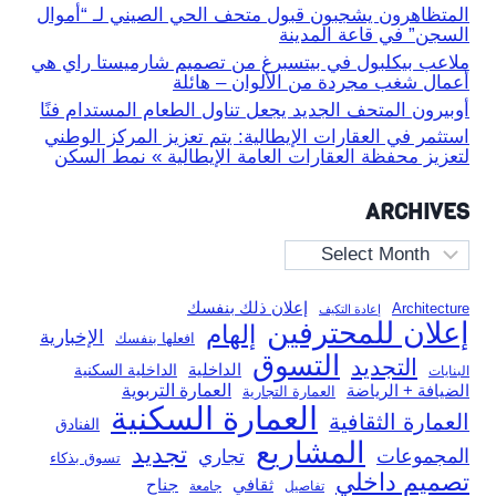
المتظاهرون يشجبون قبول متحف الحي الصيني لـ “أموال
السجن” في قاعة المدينة
ملاعب بيكلبول في بيتسبرغ من تصميم شارميستا راي هي
أعمال شغب مجردة من الألوان – هائلة
أوبيرون المتحف الجديد يجعل تناول الطعام المستدام فنًا
استثمر في العقارات الإيطالية: يتم تعزيز المركز الوطني
لتعزيز محفظة العقارات العامة الإيطالية » نمط السكن
ARCHIVES
Archives
إعلان ذلك بنفسك
Architecture
إعادة التكيف
إعلان للمحترفين
إلهام
الإخبارية
افعلها بنفسك
التسوق
التجديد
الداخلية
الداخلية السكنية
البنايات
العمارة التربوية
الضيافة + الرياضة
العمارة التجارية
العمارة السكنية
العمارة الثقافية
الفنادق
المشاريع
تجديد
المجموعات
تجاري
تسوق بذكاء
تصميم داخلي
ثقافي
جناح
تفاصيل
جامعة