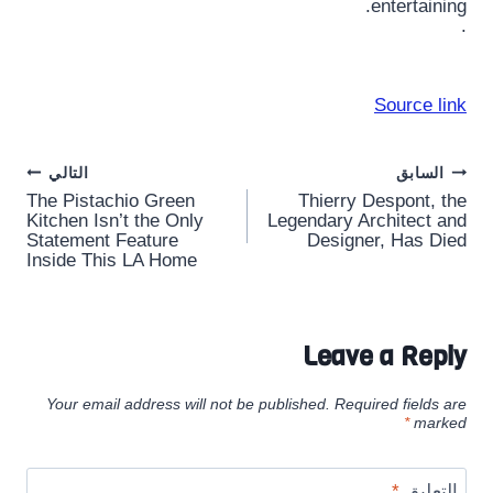
entertaining.
.
Source link
Post
السابق
التالي
The Pistachio Green
Thierry Despont, the
navigation
Kitchen Isn’t the Only
Legendary Architect and
Statement Feature
Designer, Has Died
Inside This LA Home
Leave a Reply
Your email address will not be published.
Required fields are
*
marked
التعليق
*