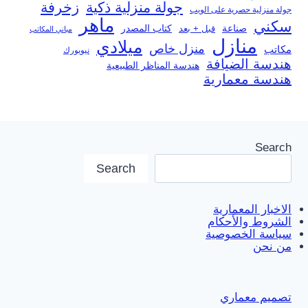
جولة منزلية ذكية
زخرفة
جولة منزلية حصرية على الويب
ماهر
سكني
صناعة
قبل + بعد
كتاب المصدر
مباني المكاتب
منازل
ميلادي
منزل خاص
مكاتب
نيويورك
هندسة الضيافة
هندسة المناظر الطبيعية
هندسة معمارية
Search
Search
الاخبار المعمارية
الشروط والأحكام
سياسة الخصوصية
من نحن
تصميم معماري