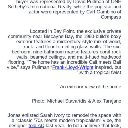
buyer was represented by David Pullman of ONE
Sotheby’s International Realty, while the pop star and
actor were represented by Carl Gambino of
Compass.
Located in Bay Point, the exclusive private
community near Biscayne Bay, the 1980-build’s boxy
exterior features a midcentury-style mix of wood,
rock, and floor-to-ceiling glass walls. The six-
bedroom, nine-bathroom manse features coral rock
walls, beamed ceilings, and multi-hued hardwood
flooring. “The home has an incredible Cali meets Bali
vibe,” says Pullman “
Frank-Lloyd-Wright
inspired, but
with a tropical twist.”
An exterior view of the home.
Photo: Michael Stavaridis & Alex Tarajano
Jonas enlisted Sarah Ivory to remodel the space with
a “classic ’70s meets modern tropicalism” vibe, the
designer
told
AD
last year. To help achieve that look,