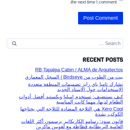
the next time I comment.
Search
for:
RECENT POSTS
RB Tapalpa Cabin / ALMA de Arquitectos
بيت من الطوب من Birdseye | السجل المعماري
تشارك تامبا باي رايز تصميمات المنطقة متعددة
الاستخدامات حول الاستاد الجديد
كيف نستضيف: تستخدم إميليا ويكستيد أفضل أدوات
الطعام لديها، مهما كانت المناسبة
Xero Cool هي الثلاجة المضادة للثلاجة التي يحتاجها
الكوكب بشدة
قانون سود: رسامو الكاريكاتير يرسمون أكثر اللغات
العامية البريطانية فظاظة مع لغويين ماكرين