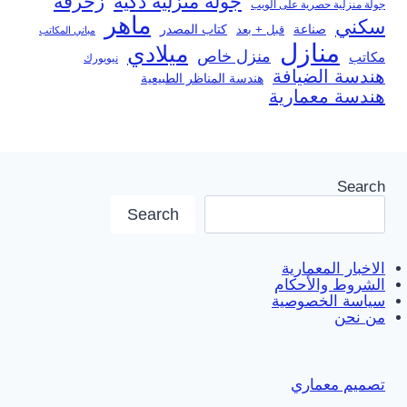
جولة منزلية ذكية
زخرفة
جولة منزلية حصرية على الويب
ماهر
سكني
صناعة
قبل + بعد
كتاب المصدر
مباني المكاتب
منازل
ميلادي
منزل خاص
مكاتب
نيويورك
هندسة الضيافة
هندسة المناظر الطبيعية
هندسة معمارية
Search
Search
الاخبار المعمارية
الشروط والأحكام
سياسة الخصوصية
من نحن
تصميم معماري