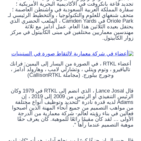
تجديد قاعة بانكروفت في الأكاديمية البحرية الأمريكية ؛
سفارة المملكة العربية السعودية في واشنطن العاصمة ؛
متحف شنغهاي للعلوم والتكنولوجيا ، والتخطيط الرئيسي لـ
Oriole Park في Camden Yards ، الملعب الحضري الذي
يحتفل بعيده الثلاثين هذا العام. عمل آدامز مع ثلاثة
مهندسين معماريين مختلفين في مبنى الكابيتول في مركز
زوار الكابيتول.
أعضاء RTKL ، في الصورة من اليسار إلى اليمين: فرانك
تاليافيرو ، وتوم ويتلي ، وتشارلي لامب ، وهارولد آدامز ،
وجورج بيلورج. (مجاملة CallisonRTKL)
قال Lance Josal ، الذي انضم إلى RTKL في 1979 وكان
الرئيس التنفيذي أو الرئيس من 2009 إلى 2019 ، إن
Adams لديه قدرة نادرة “لتحديد وتوظيف أنواع مختلفة
من مواهب التصميم من جميع أنحاء المهنة الذين أصبحوا
فعالين في بناء رؤيته لعالم- شركة معمارية من الدرجة
الأولى … لقد كان مقيمًا رائعًا للموهبة. كان يعرف حقًا
موهبة التصميم عندما رآها “.
قال جوسال إن جزءًا كبيرًا من نجاح آدامز هو أنه “كان لديه