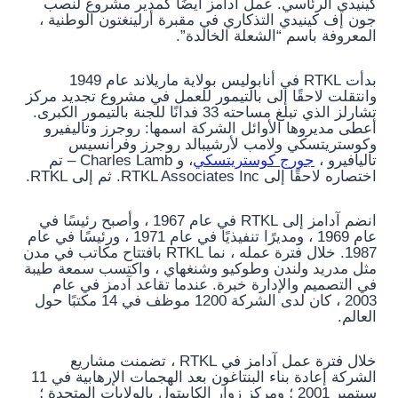
كينيدي الرئاسي. عمل آدامز أيضًا كمدير مشروع لنصب
جون إف كينيدي التذكاري في مقبرة أرلينغتون الوطنية ،
المعروفة باسم “الشعلة الخالدة”.
بدأت RTKL في أنابوليس بولاية ماريلاند عام 1949
وانتقلت لاحقًا إلى بالتيمور للعمل في مشروع تجديد مركز
تشارلز الذي تبلغ مساحته 33 فدانًا للجنة بالتيمور الكبرى.
أعطى مديروها الأوائل الشركة اسمها: روجرز وتاليفيرو
وكوستريتسكي ولامب لأرشيبالد روجرز وفرانسيس
تاليافيرو ،
جورج كوستريتسكي
، و Charles Lamb – تم
اختصاره لاحقًا إلى RTKL Associates Inc. ثم إلى RTKL.
انضم آدامز إلى RTKL في عام 1967 ، وأصبح رئيسًا في
عام 1969 ، ومديرًا تنفيذيًا في عام 1971 ، ورئيسًا في عام
1987. خلال فترة عمله ، نما RTKL بافتتاح مكاتب في مدن
مثل مدريد ولندن وطوكيو وشنغهاي ، واكتسب سمعة طيبة
في التصميم والإدارة خبرة. عندما تقاعد آدمز في عام
2003 ، كان لدى الشركة 1200 موظف في 14 مكتبًا حول
العالم.
خلال فترة عمل آدامز في RTKL ، تضمنت مشاريع
الشركة إعادة بناء البنتاغون بعد الهجمات الإرهابية في 11
سبتمبر 2001 ؛ ومركز زوار الكابيتول بالولايات المتحدة ؛