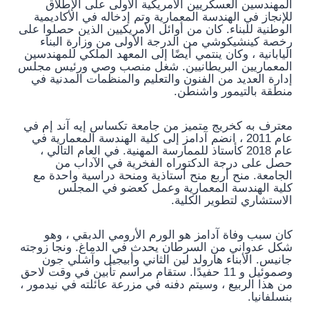
المهندسين العسكريين الأمريكية الأولى على الإطلاق
للإنجاز في الهندسة المعمارية وتم إدخاله في الأكاديمية
الوطنية للبناء. كان من أوائل الأمريكيين الذين حصلوا على
رخصة كينشيكوشي من الدرجة الأولى من وزارة البناء
اليابانية ، وكان ينتمي أيضًا إلى المعهد الملكي للمهندسين
المعماريين البريطانيين. شغل منصب وصي ورئيس مجلس
إدارة العديد من الفنون والتعليم والمنظمات المدنية في
منطقة بالتيمور واشنطن.
معترف به كخريج متميز من جامعة تكساس إيه آند إم في
عام 2011 ، انضم آدامز إلى كلية الهندسة المعمارية في
عام 2018 كأستاذ للممارسة المهنية. في العام التالي ،
حصل على درجة الدكتوراه الفخرية في الآداب من
الجامعة. منح أربع منح أستاذية ومنحة دراسية واحدة مع
كلية الهندسة المعمارية وعمل كعضو في المجلس
الاستشاري لتطوير الكلية.
كان سبب وفاة آدامز هو الورم الأرومي الدبقي ، وهو
شكل عدواني من السرطان يحدث في الدماغ. ونجا زوجته
جانيس. الأبناء هارولد لين الثاني وأبيجيل وآشلي جون
وصموئيل و 11 حفيدًا. ستقام مراسم تأبين في وقت لاحق
من هذا الربيع ، وسيتم دفنه في مزرعة عائلته في نيدمور ،
بنسلفانيا.