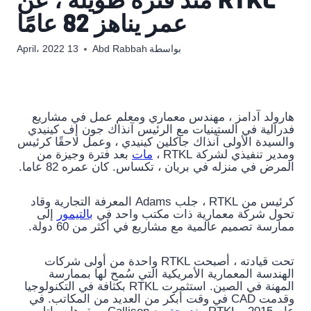
عمر يناهز 82 عامًا
بواسطة
Abd Rabbah
13 April، 2022
هارولد آدامز ، مهندس معماري ومعلم عمل في مشاريع
فدرالية في الستينيات مع الرئيس آنذاك جون إف كينيدي
والسيدة الأولى آنذاك جاكلين كينيدي ، وعمل لاحقًا كرئيس
ومدير تنفيذي لشركة RTKL ،
مات
بعد فترة وجيزة من
المرض في منزله في بريان ، تكساس. كان عمره 82 عاما.
كرئيس
من RTKL ، جلب Adams المعرفة التجارية وقاد
تحول شركة معمارية ذات مكتب واحد في
بالتيمور
إلى
ممارسة تصميم عالمية مع مشاريع في أكثر من 60 دولة.
تحت قيادته ، أصبحت RTKL واحدة من أولى شركات
الهندسة المعمارية الأمريكية التي سُمح لها بممارسة
المهنة في الصين. استثمرت RTKL بكثافة في التكنولوجيا
وقدمت CAD في وقت أبكر من العديد من المكاتب. في