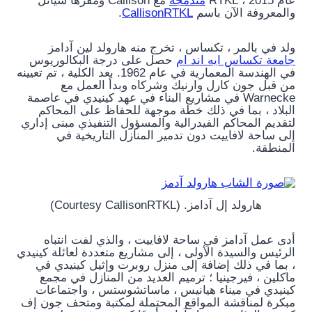
عام 2015 ، RTKL
مندمجة
مع Callison ومقرها سياتل
والمعروفة الآن باسم
CallisonRTKL
.
ولد في بالمر ، تكساس ، تخرج منه هارولد لين آدامز
جامعة تكساس ايه اند ام
حصل على درجة البكالوريوس
في الهندسة المعمارية في عام 1962. بعد الكلية ، تم تعيينه
من قبل جون كارل وارنيك وشركاه وبدأ العمل مع
Warnecke في مشاريع البناء في عهد كينيدي في عاصمة
البلاد ، بما في ذلك خطة موجهة للحفاظ على المحاكم
لتقديم المحاكم الفيدرالية والمسؤول التنفيذي مبنى إداري
إلى ساحة لافاييت دون تدمير المنازل التاريخية في
المنطقة.
هارولد إل آدامز. (Courtesy CallisonRTKL)
أدى عمل آدامز في ساحة لافاييت ، والذي لفت انتباه
الرئيس والسيدة الأولى ، إلى مشاريع متعددة لعائلة كينيدي
، بما في ذلك إضافة إلى منزل روبرت وإثيل كينيدي في
ماكلين ، فيرجينيا ؛ ترميم العديد من المنازل في مجمع
كينيدي في ميناء هيانيس ، ماساتشوستس ، واجتماعات
مبكرة لمناقشة المواقع المحتملة لمكتبة ومتحف جون إف