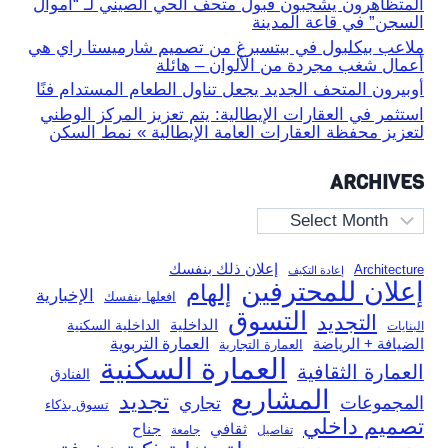
المتظاهرون يشجبون قبول متحف الحي الصيني لـ “أموال
السجن” في قاعة المدينة
ملاعب بيكلبول في بيتسبرغ من تصميم شارميستا راي هي
أعمال شغب مجردة من الألوان – هائلة
أوبيرون المتحف الجديد يجعل تناول الطعام المستدام فنًا
استثمر في العقارات الإيطالية: يتم تعزيز المركز الوطني
لتعزيز محفظة العقارات العامة الإيطالية » نمط السكن
ARCHIVES
Archives
إعلان ذلك بنفسك
Architecture
إعادة التكيف
إعلان للمحترفين
إلهام
الإخبارية
افعلها بنفسك
التسوق
التجديد
الداخلية
الداخلية السكنية
البنايات
العمارة التربوية
الضيافة + الرياضة
العمارة التجارية
العمارة السكنية
العمارة الثقافية
الفنادق
المشاريع
تجديد
المجموعات
تجاري
تسوق بذكاء
تصميم داخلي
ثقافي
جناح
تفاصيل
جامعة