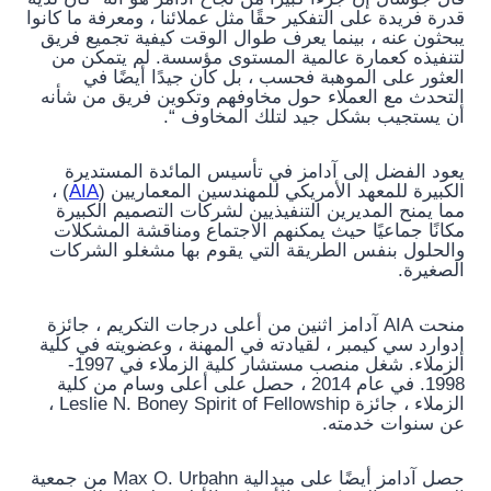
قدرة فريدة على التفكير حقًا مثل عملائنا ، ومعرفة ما كانوا
يبحثون عنه ، بينما يعرف طوال الوقت كيفية تجميع فريق
لتنفيذه كعمارة عالمية المستوى مؤسسة. لم يتمكن من
العثور على الموهبة فحسب ، بل كان جيدًا أيضًا في
التحدث مع العملاء حول مخاوفهم وتكوين فريق من شأنه
أن يستجيب بشكل جيد لتلك المخاوف “.
يعود الفضل إلى آدامز في تأسيس المائدة المستديرة
الكبيرة للمعهد الأمريكي للمهندسين المعماريين (
AIA
) ،
مما يمنح المديرين التنفيذيين لشركات التصميم الكبيرة
مكانًا جماعيًا حيث يمكنهم الاجتماع ومناقشة المشكلات
والحلول بنفس الطريقة التي يقوم بها مشغلو الشركات
الصغيرة.
منحت AIA آدامز اثنين من أعلى درجات التكريم ، جائزة
إدوارد سي كيمبر ، لقيادته في المهنة ، وعضويته في كلية
الزملاء. شغل منصب مستشار كلية الزملاء في 1997-
1998. في عام 2014 ، حصل على أعلى وسام من كلية
الزملاء ، جائزة Leslie N. Boney Spirit of Fellowship ،
عن سنوات خدمته.
حصل آدامز أيضًا على ميدالية Max O. Urbahn من جمعية