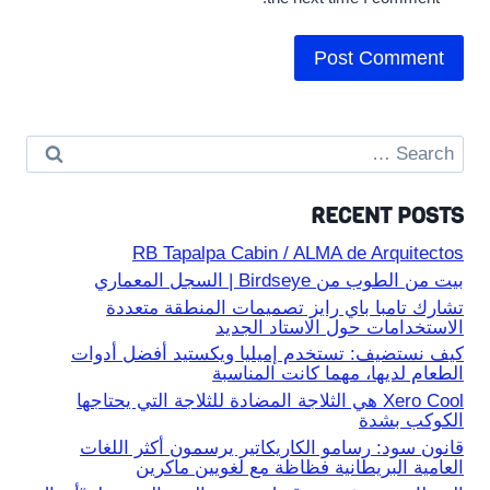
Search
for:
RECENT POSTS
RB Tapalpa Cabin / ALMA de Arquitectos
بيت من الطوب من Birdseye | السجل المعماري
تشارك تامبا باي رايز تصميمات المنطقة متعددة
الاستخدامات حول الاستاد الجديد
كيف نستضيف: تستخدم إميليا ويكستيد أفضل أدوات
الطعام لديها، مهما كانت المناسبة
Xero Cool هي الثلاجة المضادة للثلاجة التي يحتاجها
الكوكب بشدة
قانون سود: رسامو الكاريكاتير يرسمون أكثر اللغات
العامية البريطانية فظاظة مع لغويين ماكرين