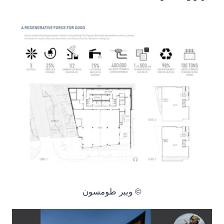
© ويبر طومسون