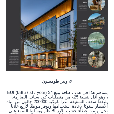
© ويبر طومسون
يساهم هذا في هدف طاقة يبلغ 34 EUI (kBtu / sf / year)
، وهو أقل بنسبة 25٪ من متطلبات كود سياتل الصارمة.
يلتقط سقف السقيفة الدراماتيكية 200000 جالون من مياه
الأمطار سنويًا لإعادة استخدامها ويوفر موطنًا لأربع خلايا
نحل. يلفت غطاء خشب الأرز الأنظار ويسلط الضوء على