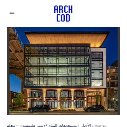
لتجاوز
لى
لمحتوى
Home
/
الأخبار
/
مستجمعات المياه // ويبر طومسون – مجلة