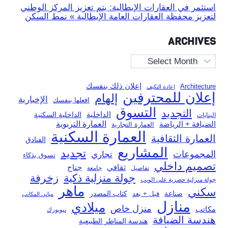
استثمر في العقارات الإيطالية: يتم تعزيز المركز الوطني
لتعزيز محفظة العقارات العامة الإيطالية » نمط السكن
ARCHIVES
Archives
إعلان ذلك بنفسك
Architecture
إعادة التكيف
إعلان للمحترفين
إلهام
الإخبارية
افعلها بنفسك
التسوق
التجديد
الداخلية
الداخلية السكنية
البنايات
العمارة التربوية
الضيافة + الرياضة
العمارة التجارية
العمارة السكنية
العمارة الثقافية
الفنادق
المشاريع
تجديد
المجموعات
تجاري
تسوق بذكاء
تصميم داخلي
ثقافي
جناح
تفاصيل
جامعة
جولة منزلية ذكية
زخرفة
جولة منزلية حصرية على الويب
ماهر
سكني
صناعة
قبل + بعد
كتاب المصدر
مباني المكاتب
منازل
ميلادي
منزل خاص
مكاتب
نيويورك
هندسة الضيافة
هندسة المناظر الطبيعية