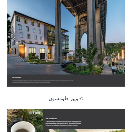
© ويبر طومسون