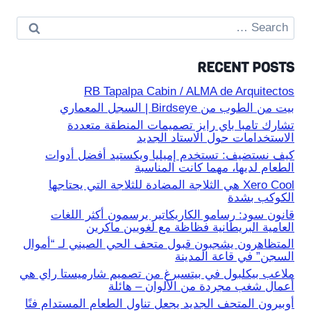
Search
for:
RECENT POSTS
RB Tapalpa Cabin / ALMA de Arquitectos
بيت من الطوب من Birdseye | السجل المعماري
تشارك تامبا باي رايز تصميمات المنطقة متعددة
الاستخدامات حول الاستاد الجديد
كيف نستضيف: تستخدم إميليا ويكستيد أفضل أدوات
الطعام لديها، مهما كانت المناسبة
Xero Cool هي الثلاجة المضادة للثلاجة التي يحتاجها
الكوكب بشدة
قانون سود: رسامو الكاريكاتير يرسمون أكثر اللغات
العامية البريطانية فظاظة مع لغويين ماكرين
المتظاهرون يشجبون قبول متحف الحي الصيني لـ “أموال
السجن” في قاعة المدينة
ملاعب بيكلبول في بيتسبرغ من تصميم شارميستا راي هي
أعمال شغب مجردة من الألوان – هائلة
أوبيرون المتحف الجديد يجعل تناول الطعام المستدام فنًا