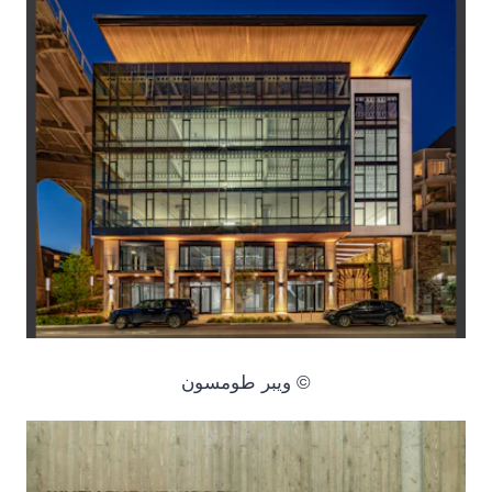
© ويبر طومسون