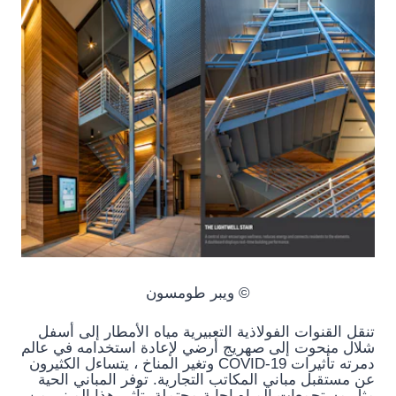
© ويبر طومسون
تنقل القنوات الفولاذية التعبيرية مياه الأمطار إلى أسفل
شلال منحوت إلى صهريج أرضي لإعادة استخدامه في عالم
دمرته تأثيرات COVID-19 وتغير المناخ ، يتساءل الكثيرون
عن مستقبل مباني المكاتب التجارية. توفر المباني الحية
مثل مستجمعات المياه إجابة محتملة. تأثير هذا المبنى من