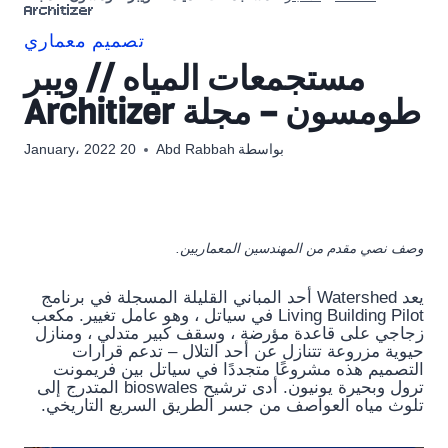
Architizer
تصميم معماري
مستجمعات المياه // ويبر
طومسون – مجلة Architizer
بواسطة
Abd Rabbah
20 January، 2022
وصف نصي مقدم من المهندسين المعماريين.
يعد Watershed أحد المباني القليلة المسجلة في برنامج
Living Building Pilot في سياتل ، وهو عامل تغيير. مكعب
زجاجي على قاعدة مؤرضة ، وسقف كبير متدلي ، ومنازل
حيوية مزروعة تتنازل عن أحد التلال – تدعم قرارات
التصميم هذه مشروعًا متجددًا في سياتل بين فريمونت
ترول وبحيرة يونيون. أدى ترشيح bioswales المتدرج إلى
تلوث مياه العواصف من جسر الطريق السريع التاريخي.