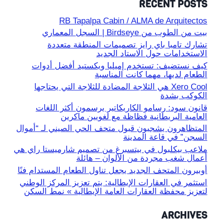
RECENT POSTS
RB Tapalpa Cabin / ALMA de Arquitectos
بيت من الطوب من Birdseye | السجل المعماري
تشارك تامبا باي رايز تصميمات المنطقة متعددة
الاستخدامات حول الاستاد الجديد
كيف نستضيف: تستخدم إميليا ويكستيد أفضل أدوات
الطعام لديها، مهما كانت المناسبة
Xero Cool هي الثلاجة المضادة للثلاجة التي يحتاجها
الكوكب بشدة
قانون سود: رسامو الكاريكاتير يرسمون أكثر اللغات
العامية البريطانية فظاظة مع لغويين ماكرين
المتظاهرون يشجبون قبول متحف الحي الصيني لـ “أموال
السجن” في قاعة المدينة
ملاعب بيكلبول في بيتسبرغ من تصميم شارميستا راي هي
أعمال شغب مجردة من الألوان – هائلة
أوبيرون المتحف الجديد يجعل تناول الطعام المستدام فنًا
استثمر في العقارات الإيطالية: يتم تعزيز المركز الوطني
لتعزيز محفظة العقارات العامة الإيطالية » نمط السكن
ARCHIVES