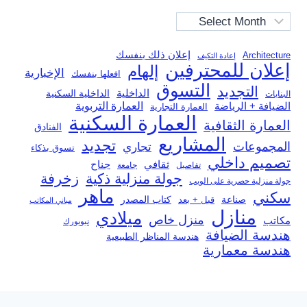
Archives
إعلان ذلك بنفسك
Architecture
إعادة التكيف
إعلان للمحترفين
إلهام
الإخبارية
افعلها بنفسك
التسوق
التجديد
الداخلية
الداخلية السكنية
البنايات
العمارة التربوية
الضيافة + الرياضة
العمارة التجارية
العمارة السكنية
العمارة الثقافية
الفنادق
المشاريع
تجديد
المجموعات
تجاري
تسوق بذكاء
تصميم داخلي
ثقافي
جناح
تفاصيل
جامعة
جولة منزلية ذكية
زخرفة
جولة منزلية حصرية على الويب
ماهر
سكني
صناعة
قبل + بعد
كتاب المصدر
مباني المكاتب
منازل
ميلادي
منزل خاص
مكاتب
نيويورك
هندسة الضيافة
هندسة المناظر الطبيعية
هندسة معمارية