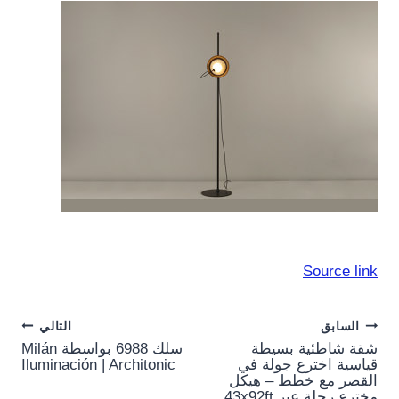
Source link
Post
السابق
التالي
شقة شاطئية بسيطة
سلك 6988 بواسطة Milán
navigation
قياسية اخترع جولة في
Iluminación | Architonic
القصر مع خطط – هيكل
مخترع رحلة عبر 43x92ft