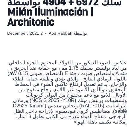
سلك 6972 + 4904 بواسطة
Milán Iluminación |
Architonic
بواسطة
Abd Rabbah
2 December، 2021
عاكس الضوء للديكور من الفولاذ المختوم. الجزء الداخلي
من لباد بوليستر بسمك 1.75 مم ، مع حماية ضد الحريق ،
فئة A وامتصاص صوت ، فئة E (امتصاص صوتي aW 0.15)
باللون الرمادي الفاتح ، والذي يؤدي وظيفة حماية الطلاء
والزجاج. يدعم تعديل ارتفاع عاكس الضوء في المطاط
المحقون ، واللون الأسود غير اللامع. زجاج منفوخ من
الأوبال اللامع مع دعم محقون من البولي كربونات
وتشطيبات ورنيش مينك (NCS S 2005 -Y10R) ورمادي
أنثراسايت (RAL 7016) ونحاس معدني (D2525 Tanami
sablé). مغناطيس كروي نيوديميوم لإدراجه داخل الظل
الزجاجي. مفتاح الهواء مدرج في الكابل بطول 3 أمتار.
إمكانية تكييف باهتة الهواء