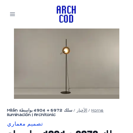
لتجاوز
لى
لمحتوى
Home
/
الأخبار
/
سلك 6972 + 4904 بواسطة Milán
Iluminación | Architonic
تصميم معماري