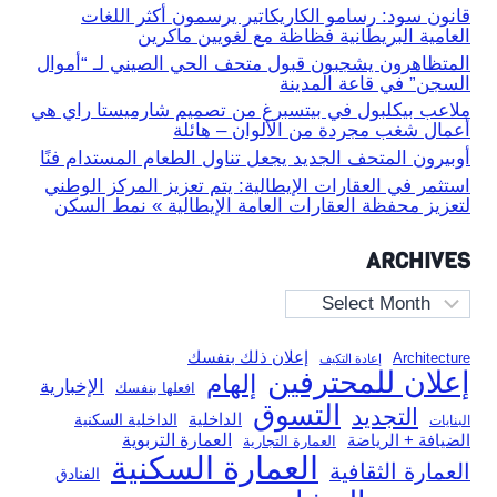
قانون سود: رسامو الكاريكاتير يرسمون أكثر اللغات
العامية البريطانية فظاظة مع لغويين ماكرين
المتظاهرون يشجبون قبول متحف الحي الصيني لـ “أموال
السجن” في قاعة المدينة
ملاعب بيكلبول في بيتسبرغ من تصميم شارميستا راي هي
أعمال شغب مجردة من الألوان – هائلة
أوبيرون المتحف الجديد يجعل تناول الطعام المستدام فنًا
استثمر في العقارات الإيطالية: يتم تعزيز المركز الوطني
لتعزيز محفظة العقارات العامة الإيطالية » نمط السكن
ARCHIVES
Archives
إعلان ذلك بنفسك
Architecture
إعادة التكيف
إعلان للمحترفين
إلهام
الإخبارية
افعلها بنفسك
التسوق
التجديد
الداخلية
الداخلية السكنية
البنايات
العمارة التربوية
الضيافة + الرياضة
العمارة التجارية
العمارة السكنية
العمارة الثقافية
الفنادق