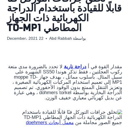
قابلًا للقيادة باستخدام الدراجة
الكهربائية ذات الجهاز
المطاطي TD-MP1
بواسطة
Abd Rabbah
22 December، 2021
مقدار القوة في أ
دراجة نارية
لا تحدد بالضرورة مدى متعة
ركوب العجلتين ، فقط تذكر هوندا SS50 الشهيرة على
سبيل المثال. بأسلوب مماثل ، يهدف جهاز moppe TD-
MP1 إلى تعميم استخدام المركبات الكهربائية الصغيرة ،
وتعزيز التنقل الممتع بدون الوقود الأحفوري. تم تصميم
الدراجة البخارية بواسطة dohmers torkel ، وهي عبارة
عن بديل كهربائي معياري خفيف الوزن.
جميع الصور مجاملة من
معمل أبحاث doehmers