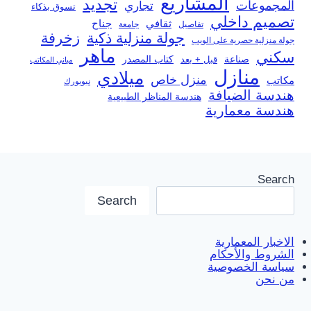
المشاريع
تجديد
المجموعات
تجاري
تسوق بذكاء
تصميم داخلي
ثقافي
جناح
تفاصيل
جامعة
جولة منزلية ذكية
زخرفة
جولة منزلية حصرية على الويب
ماهر
سكني
صناعة
قبل + بعد
كتاب المصدر
مباني المكاتب
منازل
ميلادي
منزل خاص
مكاتب
نيويورك
هندسة الضيافة
هندسة المناظر الطبيعية
هندسة معمارية
Search
Search
الاخبار المعمارية
الشروط والأحكام
سياسة الخصوصية
من نحن