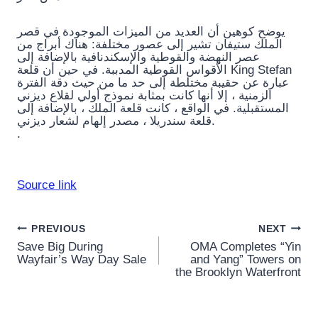
يوضح كوهين أن العديد من الميزات الموجودة في قصر
الملك ستيفان تشير إلى عصور مختلفة: هناك أبراج من
عصر النهضة والقوطية والإسكندنافية بالإضافة إلى
الأقواس القوطية المدببة. في حين أن قلعة King Stefan
عبارة عن حقيبة مختلطة إلى حد ما من حيث دقة الفترة
الزمنية ، إلا أنها كانت بمثابة نموذج أولي لقلاع ديزني
المستقبلية. في الواقع ، كانت قلعة الملك ، بالإضافة إلى
قلعة سندريلا ، مصدر إلهام لشعار ديزني.
.
Source link
Post
PREVIOUS
NEXT
Save Big During
OMA Completes “Yin
navigation
Wayfair’s Way Day Sale
and Yang” Towers on
the Brooklyn Waterfront