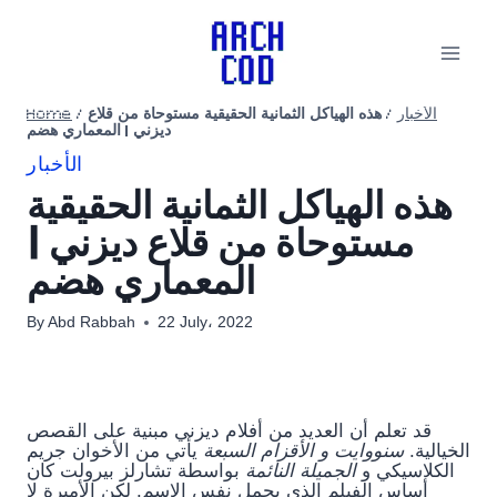
Skip
to
content
الأخبار
/
هذه الهياكل الثمانية الحقيقية مستوحاة من قلاع
/
Home
ديزني | المعماري هضم
الأخبار
هذه الهياكل الثمانية الحقيقية
مستوحاة من قلاع ديزني |
المعماري هضم
By
Abd Rabbah
22 July، 2022
قد تعلم أن العديد من أفلام ديزني مبنية على القصص
الخيالية.
سنووايت و الأقزام السبعة
يأتي من الأخوان جريم
الكلاسيكي و
الجميلة النائمة
بواسطة تشارلز بيرولت كان
أساس الفيلم الذي يحمل نفس الاسم. لكن الأميرة لا