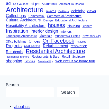
ad
ad pro
Apartments
ad it yourself
Architectural Record
Architecture
celebrity
clever
Awards
Buildings
Collections
Commercial Architecture
Commercial
Cultural Architecture
Design
Educational Architecture
houses
Hospitality Architecture
Housing
Iceberg
Inspiration
interior design
interiors
Landscape Architecture
Materials
Museums & Exhibit
New York City
On Facebook
Offices
Office buildings
Practice
Projects
Refurbishment
renovation
real estate
Residential Architecture
Residential
Restaurants & Bars
Retail
Sculpture
Residential Interiors
shopping
Stories
web exclusive home tour
Sustainability
Search
Search
about us