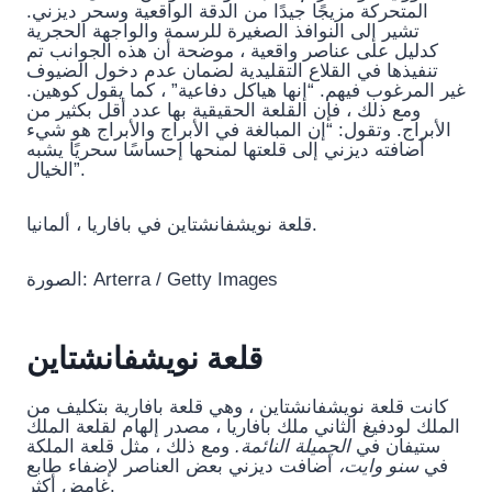
المتحركة مزيجًا جيدًا من الدقة الواقعية وسحر ديزني.
تشير إلى النوافذ الصغيرة للرسمة والواجهة الحجرية
كدليل على عناصر واقعية ، موضحة أن هذه الجوانب تم
تنفيذها في القلاع التقليدية لضمان عدم دخول الضيوف
غير المرغوب فيهم. “إنها هياكل دفاعية” ، كما يقول كوهين.
ومع ذلك ، فإن القلعة الحقيقية بها عدد أقل بكثير من
الأبراج. وتقول: “إن المبالغة في الأبراج والأبراج هو شيء
أضافته ديزني إلى قلعتها لمنحها إحساسًا سحريًا يشبه
الخيال”.
قلعة نويشفانشتاين في بافاريا ، ألمانيا.
الصورة: Arterra / Getty Images
قلعة نويشفانشتاين
كانت قلعة نويشفانشتاين ، وهي قلعة بافارية بتكليف من
الملك لودفيغ الثاني ملك بافاريا ، مصدر إلهام لقلعة الملك
ستيفان في
الجميلة النائمة.
ومع ذلك ، مثل قلعة الملكة
في
سنو وايت،
أضافت ديزني بعض العناصر لإضفاء طابع
غامض أكثر.