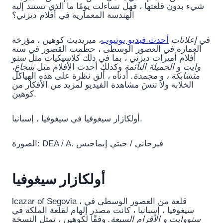
شيء بدون قلعتها ، فهل تساءلت يومًا ما الذي تستند إليه
الهندسة المعمارية في أفلام ديزني؟
في
إعلانات
أحدث فيديو يوتيوب
، ميريديث كوهين ، مؤرخة
العمارة في العصور الوسطى ، حطمت القصور في ستة
أفلام أميرات ديزني ، بما في ذلك كلاسيكيات مثل
سنو
وايت
و
الجميلة النائمة
وكذلك أحدث الأفلام مثل
شجاع،
متشابكة ،
و
مجمدة.
أدناه ، ألق نظرة على هذه الهياكل
الخلابة ولا تنسَ مشاهدة الفيديو لمزيد من الأفكار من
كوهين.
أولكازار سيغوفيا في سيغوفيا ، إسبانيا.
الصورة: DEA / A. فيرجاني / جيتي إيماجيس
أولكازار سيغوفيا
lcazar of Segovia ، قلعة من العصور الوسطى في
سيغوفيا ، إسبانيا ، كانت مصدر إلهام لقلعة الملكة في
سنووايت و الأقزام السبعة.
وفقًا لكوهين ، تمثل النسخة