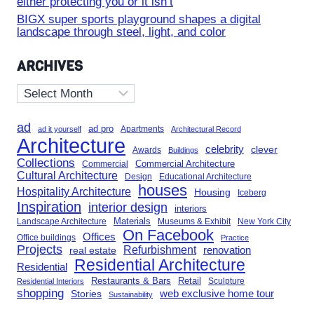
either protecting you or it isn’t
BIGX super sports playground shapes a digital
landscape through steel, light, and color
ARCHIVES
Archives
ad
ad pro
Apartments
ad it yourself
Architectural Record
Architecture
celebrity
clever
Awards
Buildings
Collections
Commercial Architecture
Commercial
Cultural Architecture
Design
Educational Architecture
houses
Hospitality Architecture
Housing
Iceberg
Inspiration
interior design
interiors
Landscape Architecture
Materials
Museums & Exhibit
New York City
On Facebook
Offices
Office buildings
Practice
Projects
Refurbishment
renovation
real estate
Residential Architecture
Residential
Restaurants & Bars
Retail
Sculpture
Residential Interiors
shopping
Stories
web exclusive home tour
Sustainability