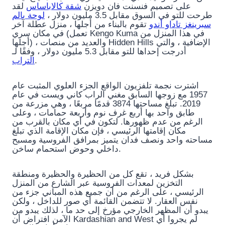
على تصميم فنسنت فان دويزن
شقة كالاباساس
لقد
طرحت للتو في السوق مقابل 3.5 مليون دولار ،
لوحة بالم
سبرينغز تاداو أندو
تقوم بالبناء من أجلها ، منزل عطلة آخر
في مكان سري (تعمل Kengo Kuma في هذا المنزل من
أجلها) ، والعديد من منصات Hidden Hills الإضافية ، والتي
أدرجت إحداها للتو مقابل 5.3 مليون دولار ، وفقًا لـ
التراب
.
اشترت نجمة تلفزيون الواقع الجزء العلوي المثبت عام
1957 مع زوجها السابق مغني الراب كاني ويست في عام
2019. تبلغ مساحتها 3874 قدمًا مربعًا ، وهي مزرعة من
طابق واحد بها أربع غرف نوم وأربعة حمامات ، وعلى
الرغم من عدم ظهورها. لتكون في أي مكان بالقرب من
مكان إقامتها الرئيسي ، فإن مكان الإقامة الذي تبلغ
مساحته واحد ونصف فدان يتميز بمرافق الفروسية ومسبح
داخلي وحوض استحمام ساخن.
بشكل فريد ، تقع كل من الحظيرة والحظيرة ومنطقة
التخزين لمعدات الفروسية عبر الشارع من المنزل
الرئيسي ، على الرغم من أن جميع هذه المباني جزء من
نفس العقار. لا تتضمن القائمة أي صور للداخل ، ولكن
يبدو أن المظهر الخارجي مؤرخ إلى حد ما ، لذلك يبدو من
الآمن افتراض أن Kardashian and West لم يجروا أي