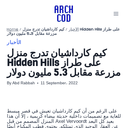
Skip
to
content
Home
/
كيم كارداشيان تدرج منزل Hidden Hills على طراز
/
الأخبار
مزرعة مقابل 5.3 مليون دولار
الأخبار
كيم كارداشيان تدرج منزل
Hidden Hills على طراز
مزرعة مقابل 5.3 مليون دولار
By
Abd Rabbah
11 September، 2022
على الرغم من أن كيم كارداشيان تعيش في قصر مبسط
للغاية مع تصميمات داخلية حديثة بيضاء كريمية ، إلا أن هذا
المنزل المصمم من قبل Axel Vervoordt بعيد كل البعد
عن العقار الوحيد الذي تمتلكه. يحتوي قطب المكياج أيضًا