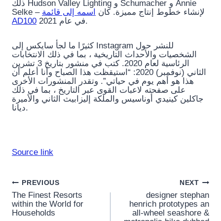
ذلك Hudson Valley Lighting و Schumacher و Annie
Selke – لإنشاء خطوط إنتاج مميزة. كان
اسمه إلى قائمة
AD100
في عام 2021.
كثيرًا ما لجأ سايكس إلى Instagram للنشر حول
الشخصيات والأحداث التاريخية ، بما في ذلك الانتخابات
الرئاسية لعام 2020. كتب في منشور بتاريخ 3 تشرين
الثاني (نوفمبر) 2020: “استيقظت هذا الصباح وأنا أعلم أن
هذا هو أهم يوم في حياتي”. وتقدر المنشورات الأخرى
على صفحته لاعبات القوى عبر التاريخ ، بما في ذلك
جاكلين كينيدي أوناسيس والملكة إليزابيث الثاني والأميرة
ديانا.
Source link
Post
PREVIOUS
NEXT
The Finest Resorts
designer stephan
navigation
within the World for
henrich prototypes an
Households
all-wheel seashore &