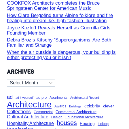
COOKFOX Architects completes the Bruce
Springsteen Center for American Music
How Clara Bergoënd turns Alpine folklore and fire
healing into dreamlike, high-fashion illustration
Joyce Kozloff Reveals Herself as Guerrilla Girls
Founding Member
Debra Broz’s Kitschy ‘Superorganisms’ Are Both
Familiar and Strange
When the air outside is dangerous, your building is
either protecting you or it isn’t
ARCHIVES
Archives
ad
ad pro
Apartments
ad it yourself
Architectural Record
Architecture
celebrity
clever
Awards
Buildings
Collections
Commercial Architecture
Commercial
Cultural Architecture
Design
Educational Architecture
houses
Hospitality Architecture
Housing
Iceberg