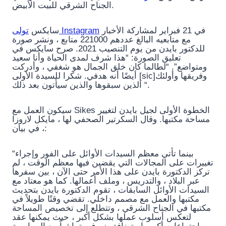
الجناح الشرقي للبيت الأبيض.
في 21 فبراير لمشاركة الأخبار
تولى Instagram
سايكس
مع متابعيه البالغ عددهم 221000 متابع ، ونشر صورة
للدكتور بايدن من يوم التنصيب 2021. صرح سايكس في
تعليق الصورة: “هذا شرف لمدى الحياة وأنا سعيد
ومتواضع”. “لطالما كان خلق الجمال هو شغفي ، وأدركت
أيضًا أنه هدفي. شكرا للسيدة الأولى [sic]وفريقها وأولئك
الذين سبقوها والذين سيأتون بعد ذلك “.
سيكون العمل مع Sikes الخطوة الأولى لجيل بايدن لتغيير
مساحة مكتبها. وقال السكرتير الصحفي لها ، مايكل لاروزا
، في بيان:
“بينما تأتي معظم السيدات الأوائل على الفور وإجراء
تغييرات على المجالات التي يقضين فيها معظم الوقت ، لم
تركز الدكتورة بايدن على هذا الأمر حتى الآن ، بين سفرها
عبر البلاد ، والتدريس ، وملف أعمالها. كما هو معتاد مع
السيدات الأوائل السابقات ، تقوم الدكتورة بايدن بتحديث
مكتبها والعمل مع مصمم داخلي. تقضي وقتًا طويلاً في
مكتبها في الجناح الشرقي ، وتتطلع إلى تخصيص المساحة
لتعكس أسلوب عملها بشكل أكبر ، حيث يمكنها عقد