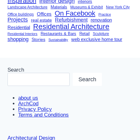
Inspiration
interior design
interiors
Landscape Architecture
Materials
Museums & Exhibit
New York City
On Facebook
Offices
Office buildings
Practice
Projects
Refurbishment
renovation
real estate
Residential Architecture
Residential
Restaurants & Bars
Retail
Sculpture
Residential Interiors
shopping
Stories
web exclusive home tour
Sustainability
Search
Search
about us
ArchCod
Privacy Policy
Terms and Conditions
Architectural Design