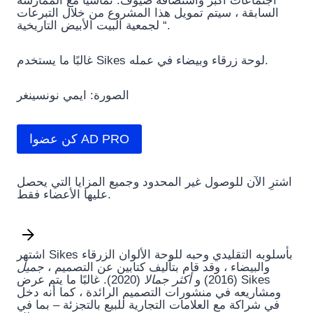
اجتماعات أكبر واستضافة ضيوف. تماشياً مع الممارسة
السابقة ، سيتم تمويل هذا المشروع من خلال التبرعات
لجمعية البيت الأبيض التاريخية “.
غالبًا ما يستخدم Sikes لوحة زرقاء وبيضاء في عمله.
الصورة: ايمي نونسينغر
كن عضوا AD PRO
اشترِ الآن للوصول غير المحدود وجميع المزايا التي يحصل
عليها الأعضاء فقط.
اشتهر Sikes بأسلوبه التقليدي وحبه للوحة الألوان الزرقاء
والبيضاء ، وقد قام بتأليف كتابين عن التصميم ،
جميل
(2016) و
أكثر جمالا
(2020). غالبًا ما يتم عرض Sikes
ومشاريعه في منشورات التصميم الرائدة ، كما أنه دخل
في شراكة مع العلامات التجارية للبيع بالتجزئة – بما في