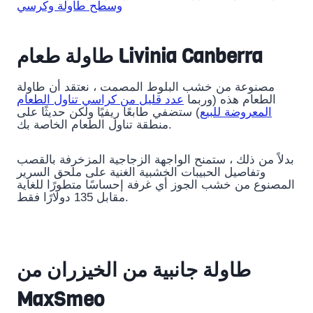
طاولة طعام Livinia Canberra
مصنوعة من خشب البلوط المصمت ، نعتقد أن طاولة
الطعام هذه (وربما
عدد قليل من كراسي تناول الطعام
المعروضة للبيع
) ستضفي طابعًا ريفيًا ولكن حديثًا على
منطقة تناول الطعام الخاصة بك.
بدلاً من ذلك ، ستمنح الواجهة الزجاجية المزخرفة بالقصب
وتفاصيل الحبيبات الخشبية الغنية على ملحق السرير
المصنوع من خشب الجوز أي غرفة إحساسًا متطورًا للغاية
مقابل 135 دولارًا فقط.
طاولة جانبية من الخيزران من
MaxSmeo