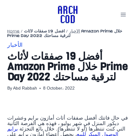
Skip
to
content
الأخبار
/
أفضل 19 صفقات لأثاث Amazon Prime خلال
/
Home
Prime Day 2022 لترقية مساحتك
الأخبار
أفضل 19 صفقات لأثاث
Amazon Prime خلال Prime
Day 2022 لترقية مساحتك
By
Abd Rabbah
8 October، 2022
في حال فاتتك أفضل صفقات أثاث أمازون برايم وعشرات
ديكور المنزل في شهر يوليو ، فهذه هي الفرصة الثانية
التي كنت تنتظرها (أو لا تنتظرها). خلال بائع التجزئة
برايم
الوصول المبكر للبيع
، يحصل أعضاء أمازون برايم على