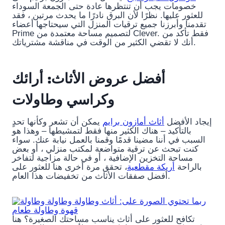
خصومات يجب أن تنتظرها عادة حتى الجمعة السوداء
للعثور عليها. نظرًا لأن البرق نادرًا ما يحدث مرتين ، فقد
تقدمنا ​​وأبرزنا جميع ترقيات المنزل التي سيحتاجها أعضاء
Prime لتصميم مساحة معتمدة من Clever. فقط تأكد من
أنك لا تقضي الكثير من الوقت في مناقشة مشترياتك.
أفضل عروض الأثاث: أرائك
وكراسي وطاولات
إيجاد الأفضل
أثاث أمازون برايم
يمكن أن تشعر وكأنها تحدٍ
بالتأكيد – هناك الكثير منها فقط لتمشيطها – وهذا هو
السبب في أننا مضينا قدمًا وقمنا بالعمل نيابة عنك. سواء
كنت تبحث عن ترقية متواضعة لمكتب منزلي ، أو بعض
مساحة التخزين الإضافية ، أو في حالة مزاجية لتفاخر
بالراحة
أريكة مقطعية
، تحقق مرة أخرى هنا للعثور على
أفضل صفقات الأثاث من تخفيضات هذا العام.
تكافح للعثور على أثاث يناسب مساحتك الصغيرة؟ هنا