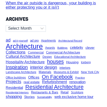
When the air outside is dangerous, your building is
either protecting you or it isn’t
ARCHIVES
Archives
ad
ad pro
Apartments
ad it yourself
Architectural Record
Architecture
celebrity
clever
Awards
Buildings
Collections
Commercial Architecture
Commercial
Cultural Architecture
Design
Educational Architecture
houses
Hospitality Architecture
Housing
Iceberg
Inspiration
interior design
interiors
Landscape Architecture
Materials
Museums & Exhibit
New York City
On Facebook
Offices
Office buildings
Practice
Projects
Refurbishment
renovation
real estate
Residential Architecture
Residential
Restaurants & Bars
Retail
Sculpture
Residential Interiors
shopping
Stories
web exclusive home tour
Sustainability