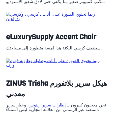
مكتب كمبيوتر صغير بما يكفي حتى لأدق شقق الاستوديو.
eLuxurySupply Accent Chair
سيضيف كرسي اللكنة هذا لمسة متطورة إلى مساحتك.
ZINUS Trisha هيكل سرير بلاتفورم
معدني
نحن معجبون كبيرون بـ
إطارات سرير زينوس
، وخيار سرير
المنصة غير الرسمي من العلامة التجارية ليس استثناءً.