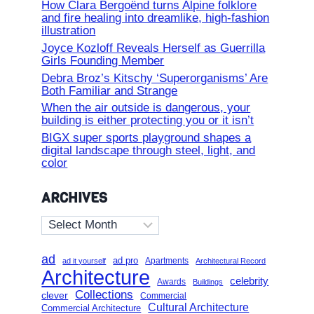
How Clara Bergoënd turns Alpine folklore
and fire healing into dreamlike, high-fashion
illustration
Joyce Kozloff Reveals Herself as Guerrilla
Girls Founding Member
Debra Broz’s Kitschy ‘Superorganisms’ Are
Both Familiar and Strange
When the air outside is dangerous, your
building is either protecting you or it isn’t
BIGX super sports playground shapes a
digital landscape through steel, light, and
color
ARCHIVES
Archives
ad
ad pro
Apartments
ad it yourself
Architectural Record
Architecture
celebrity
Awards
Buildings
Collections
clever
Commercial
Cultural Architecture
Commercial Architecture