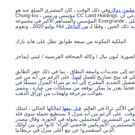
وفي ذلك الوقت ، كان المشتري المبلغ عنه هو Cheung
تدعي أن Hui Ka 
المؤسس والمساهم الأكبر في مجموعة Evergrande ، هو المالك الفعلي. تراكمت على Evergrande سلسلة من الديون منذ
يوليو 2020 ، وتقوم Hui ، وفقًا لـ
من الداخل
الملكية المكونة من سبعة طوابق تطل على هايد بارك.
لصورة: ليون نيال / وكالة الصحافة الفرنسية / غيتي إيماجز
اجة إلى تجديدات واسعة النطاق ، بما في ذلك حفر الطابق
لي قد منح تصاريح للعمل
لتبدأ
، على الرغم من أنه من غير
فصيل التجديد المقترح إلى أنه تم شراء المنزل مسبقًا في
، خمًا بقدر ما يمكن توقعه من ممتلكات من عياره ، ويتميز
بقوالب مزخرفة ولهجات من أوراق الذهب.
اص الأكثر ثراءً في العالم
قبل بيعها
لمالكها الحالي ، امتلك
الوقت. على الرغم من أنه منزل لا يستطيع تحمله سوى قلة
تة من المشترين المحتملين بجولة في الحوزة. وقال مصدر
لمستثمرين الأمريكيين فاحشي الثراء” كانوا من بين أولئك
الذين استفسروا عن بيع أغلى منزل في بريطانيا.