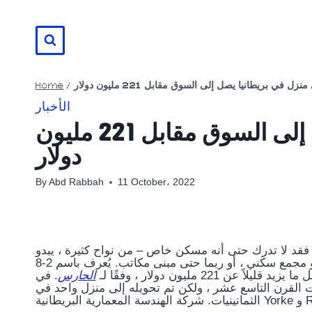
Skip
to
content
Home
/
نزل في بريطانيا يصل إلى السوق مقابل 221 مليون دولار
الأخبار
أغلى منزل في بريطانيا يصل إلى السوق مقابل 221 مليون
دولار
By
Abd Rabbah
11 October، 2022
 ، فقد لا تدرك حتى أنه مسكن خاص – من نواح كثيرة ، يبدو
العقار أشبه بشقة أو مجمع سكني ، أو ربما حتى مبنى مكاتب. يُعرف باسم 2-8a Rutland Gate ، القصر المكون من 45
2 مليون دولار ، وفقًا لـ
الحارس
. في
ات القرن التاسع عشر ، ولكن تم تحويله إلى منزل واحد في
يطانية