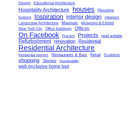
Design
Educational Architecture
houses
Hospitality Architecture
Housing
Inspiration
interior design
interiors
Iceberg
Landscape Architecture
Materials
Museums & Exhibit
Offices
New York City
Office buildings
On Facebook
Projects
real estate
Practice
Refurbishment
renovation
Residential
Residential Architecture
Restaurants & Bars
Retail
Sculpture
Residential Interiors
shopping
Stories
Sustainability
web exclusive home tour