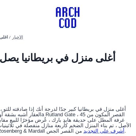
أغلى م
/
الأخبار
أغلى منزل في بريطانيا كبير جدًا لدرجة أنك إذا صادفته للتو
غرفة المطل على حديقة هايد بارك ، عُرض مؤخرًا للبيع مقابل ما يزيد قليلاً عن 21
الأصل ، تم بناء المنزل الضخم كأربعة منازل منفصلة في ثلاثيني
من القصر الجص.
أشرف على التجديد
الثمانينيات. شركة الهندسة المعمارية البر Yorke و Rosenberg & Mardall