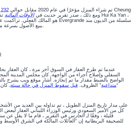
تم شراء المنزل مؤخرًا في عام 2020 مقابل حوالي
232 مليون دولار
Chung-kiu ، مؤسس ورئيس CC Land Holdings. ومع ذلك ، صدر تقرير حديث في
الأوقات المالية
Yan ،
ببيع الأصول بسرعة منذ ذلك الحين 
.
ا
عندما تم طرح العقار في السوق آخر مرة ، كان العقار بح
السفلي وإصلاح أجزاء من الواجهة. كان مجلس المدينة المح
الواضح بالضبط مقدار ما تم إنجازه. أشار موقع ويب يشرح بالت
كان ف
قبل سقوط المنزل في حالة سيئة
” الظروف.
متداعية
“
على مدار تاريخ المنزل الطويل ، تم تداوله بين العديد من الأشخ.
كل من الأمير السعودي ورئيس الوزراء اللبناني العقار لبعض 
قليلة ، وفقًا لـ
الحارس
في التقرير ، قام ما لا يقل عن س
للصحيفة البريطانية إن “العائلات المالكة في الشرق الأوسط وا